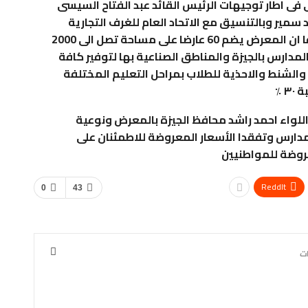
فى اطار توجيهات الرئيس القائد عبد الفتاح السيسى
مير وبالتنسيق مع الاتحاد العام للغرف التجارية
بالعمل على تخفيف الاعباء عن المواطنيين مضيفا ان المعرض يضم 60 عارضا على مساحة تصل الى 2000
مدارس بالجيزة والمناطق الصناعية بها لتوفير كافة
الشنط والاحذية للطلاب بمراحل التعليم المختلفة
٪؜
 اللواء احمد راشد محافظ الجيزة بالمعرض ونوعية
دارس وتفقدا الأسعار المعروضة للاطمئنان على
روضة للمواطنيين
ReddIt
0
43