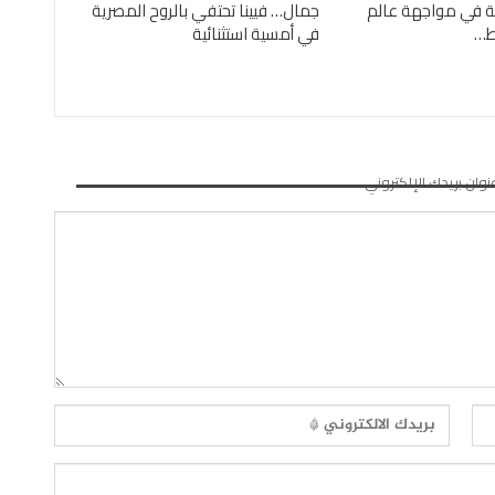
ئية في مواجهة عالم
جمال… فيينا تحتفي بالروح المصرية
ئط…
في أمسية استثنائية
نوان بريدك الإلكتروني.