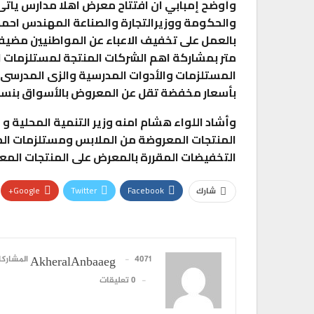
وأوضح إمبابي ان افتتاح معرض اهلا مدارس ياتى 
والحكومة ووزيرالتجارة والصناعة المهندس احمد س
متر بمشاركة اهم الشركات المنتجة لمستلزمات ال
المستلزمات والأدوات المدرسية والزى المدرسى و
بأسعار مخفضة تقل عن المعروض بالأسواق بنسبة ٣٠ 
وأشاد اللواء هشام امنه وزير التنمية المحلية و
المنتجات المعروضة من الملابس ومستلزمات الم
التخفيضات المقررة بالمعرض على المنتجات المع
Google+
Twitter
Facebook
شارك
4071 المشاركات
AkheralAnbaaeg
0 تعليقات