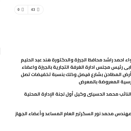
تقارير
0
43
السفير نببل فهمى الأمين العام لجامعة الدول العربية…
صاصات
0
AKHERALANBAAEG
يومين منذ
واء احمد راشد محافظ الجيزة والدكتورة هند عبد الحليم
ى رئيس مجلس ادارة الغرفة التجارية بالجيزة واعضاء
بأرض المطاحن بشارع فيصل وذلك بنسبة تخفيضات تصل
نائب محمد الحسينى وكيل أول لجنة الإدارة المحلية
والمهندس محمد نور السكرتير العام المساعد وأعضاء الجهاز