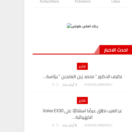
Subscribers
Followers
Likes
احدث الاخبار
تقارير
تكليف الدكتور ” محمد زين العابدين ” برئاسة…
هدي يسى” م
0
AKHERALANBAAEG
3 أيام منذ
تقارير
عز العرب تطلق عرضًا استثنائيًا على Volvo EX30
الكهربائية…
بنك مصر يوقع
0
AKHERALANBAAEG
6 أيام منذ