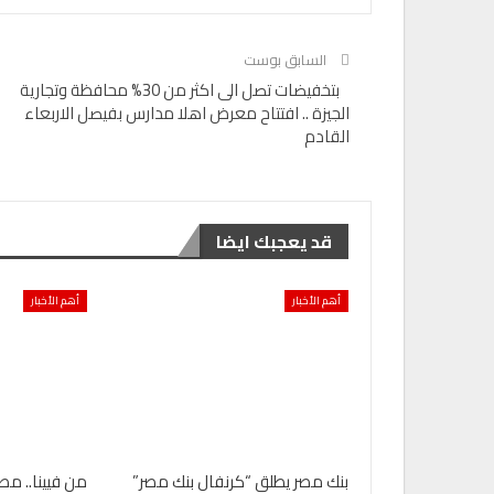
السابق بوست
بتخفيضات تصل الى اكثر من 30% محافظة وتجارية
الجيزة .. افتتاح معرض اهلا مدارس بفيصل الاربعاء
القادم
قد يعجبك ايضا
أهم الأخبار
أهم الأخبار
بنك مصر يطلق “كرنفال بنك مصر”
من فيينا.. مص