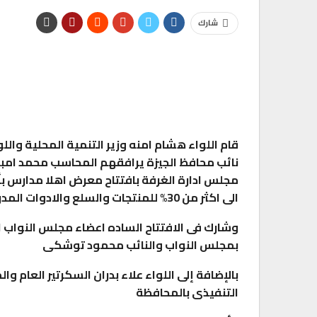
شارك
تقارير
رئيس المكتب التنفيذي للمجلس العربي للاخت
الصحية…
0
AKHERALANBAAEG
أسبوع واحد منذ
قام اللواء هشام امنه وزير التنمية المحلية والل
نائب محافظ الجيزة يرافقهم المحاسب محمد امباب
مجلس ادارة الغرفة بافتتاح معرض اهلا مدارس 
الى اكثر من 30% للمنتجات والسلع والادوات المدرسية المعروضة بالمعرض
وشارك فى الافتتاح الساده اعضاء مجلس النواب ال
بمجلس النواب والنائب محمود توشكى
بالإضافة إلى اللواء علاء بدران السكرتير العام 
التنفيذى بالمحافظة