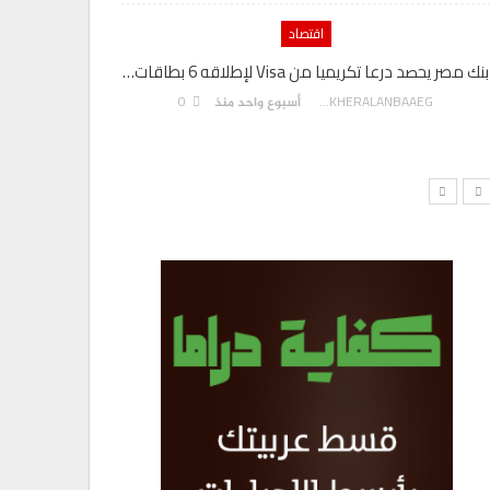
اقتصاد
بنك مصر يحصد درعا تكريميا من Visa لإطلاقه 6 بطاقات…
رئيس المكت
0
AKHERALANBAAEG
أسبوع واحد منذ