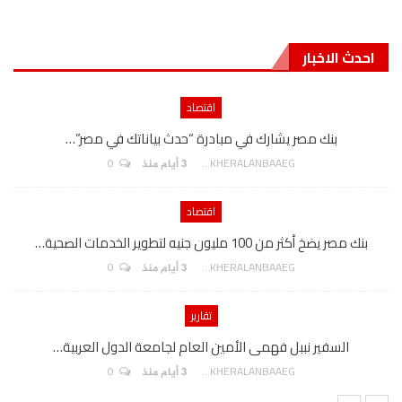
احدث الاخبار
اقتصاد
بنك مصر يشارك في مبادرة “حدث بياناتك في مصر”…
0
AKHERALANBAAEG
3 أيام منذ
اقتصاد
بنك مصر يضخ أكثر من 100 مليون جنيه لتطوير الخدمات الصحية…
0
AKHERALANBAAEG
3 أيام منذ
تقارير
السفير نببل فهمى الأمين العام لجامعة الدول العربية…
0
AKHERALANBAAEG
3 أيام منذ