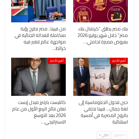
بنك مصر يطلق “كرنفال بنك
من فيينا.. مصر تطرح رؤية
مصر” خلال شهر يوليو 2026
متكاملة للعدالة الجنائية في
بعروض مميزة لحاملي…
مواجهة عالم تتغير فيه
خرائط…
أهم الأخبار
أهم الأخبار
حين تتحول الدبلوماسية إلى
كاتليست بارتنرز ميدل إيست
لغة جمال… فيينا تحتفي
تعلن نتائج الربع الأول من عام
بالروح المصرية في أمسية
2026 بعد التوسع
استثنائية
الاستراتيجي…
السابق
التالي