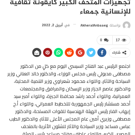
تجهيزات المتحف الكبير كأيقونة ثقافية
للإنسانية جمعاء
بواسطة
AkheralAnbaaeg
في
أبريل 2, 2022
0
17
شارك
اجتمع الرئيس عبد الفتاح السيسي اليوم مع كلٍ من الدكتور
مصطفى مدبولي رئيس مجلس الوزراء، والدكتور خالد العناني وزير
السياحة والآثار، واللواء محمود شعراوي وزير التنمية المحلية،
والدكتور عاصم الجزار وزير الإسكان والمرافق والمجتمعات
العمرانية، واللواء أحمد راشد محافظ الجيزة، واللواء أمير سيد
أحمد مستشار رئيس الجمهورية للتخطيط العمراني، واللواء أ.ح
إيهاب الفار رئيس الهيئة الهندسية للقوات المسلحة، والدكتور
مصطفى وزيري أمين عام المجلس الأعلى للآثار، والدكتور الطيب
عباس مساعد وزير السياحة والآثار للشئون الأثرية بالمتحف
المصري الكبير، واللواء عاطف مفتاح مساعد رئيس الهيئة