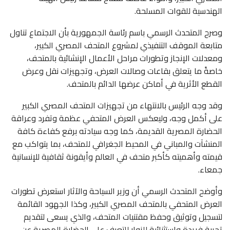
الهندسية للقوات المسلحة.
وصرح المتحدث الرسمي باسم رئاسة الجمهورية بأن الاجتماع تناول
متابعة الموقف التنفيذي لمشروع المتحف المصري الكبير،
ومعدلات الإنجاز وتطورات مراحل الأعمال الإنشائية بالمتحف،
خاصةً ما يتعلق بقاعات وصالات العرض، وتجهيزات نقل وعرض
القطع الأثرية في أماكن عرضها الدائم بالمتحف.
وقد وجه الرئيس بالانتهاء من تجهيزات المتحف المصري الكبير
على أكمل وجه، وليعكس العرض المتحفي عظمة وتفرد وعراقة
الحضارة المصرية القديمة، كما وجه سيادته برفع كفاءة كافة
المنشآت والمباني في المحيط الجغرافي للمتحف، بما يتواكب مع
قيمته وأهميته كأكبر متحف في العالم وأيقونة ثقافية للإنسانية
جمعاء.
وأوضح المتحدث الرسمي أن وزير السياحة والآثار استعرض تطورات
العرض المتحفي بالمتحف المصري الكبير، وكذا الجهود القائمة
لتسجيل وتوثيق وحفظ مقتنيات المتحف، والذي يسعى لتقديم
تجربة فريدة واستثنائية للزوار للتعرف على الحضارة المصرية عن