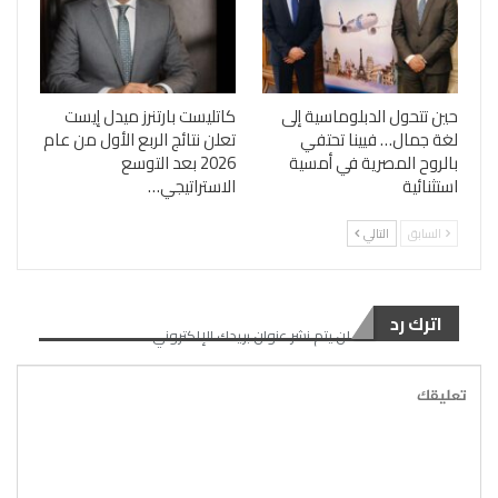
حين تتحول الدبلوماسية إلى
كاتليست بارتنرز ميدل إيست
لغة جمال… فيينا تحتفي
تعلن نتائج الربع الأول من عام
بالروح المصرية في أمسية
2026 بعد التوسع
استثنائية
الاستراتيجي…
السابق
التالي
اترك رد
لن يتم نشر عنوان بريدك الإلكتروني.