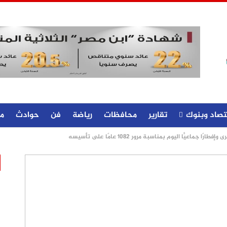
تصاد وبنوك
تقارير
محافظات
رياضة
فن
حوادث
م
ا جماعيًّا اليوم بمناسبة مرور 1082 عامًا على تأسيسه