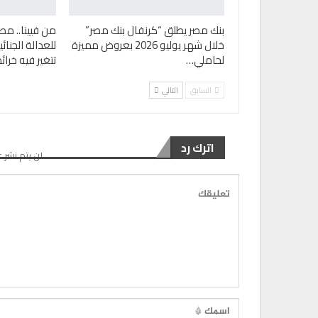
بنك مصر يطلق “كرنفال بنك مصر”
من فيينا.. مص
خلال شهر يوليو 2026 بعروض مميزة
للعدالة الجنا
لحاملي…
تتغير فيه خرا
السابق
التالي
اترك رد
لن يتم نشر ع