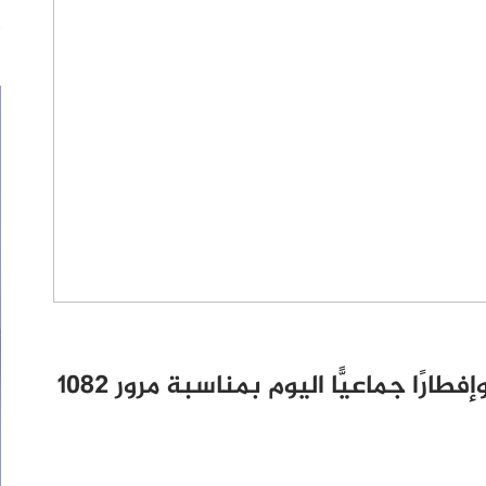
الجامع الأزهر يقيم احتفالية كبرى وإفطارًا جماعيًّا اليوم بمناسبة مرور 1082