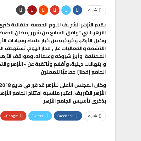
شارك
الأزهر، التي توافق السابع من شهر رمضان المعظ
وكيل الأزهر، وكوكبة من كبار علماء وقيادات ا
الأنشطة والفعاليات على مدار اليوم، تستهدف التع
المختلفة، وأبرز شيوخه وعلمائه، ومواقف الأزهر م
وابتهالات دينية، وأفلام وثائقية عن «الأزهر وال
الجامع إفطارًا جماعيًّا للمصلين.
بذكرى تأسيس الجامع الأزهر
Google+
Twitter
Facebook
شارك