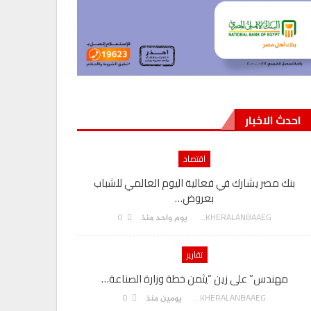
احدث الاخبار
اقتصاد
بنك مصر يشارك في فعالية اليوم العالمي للشباب
بعروض…
0
AKHERALANBAAEG
يوم واحد منذ
تقارير
مهندس” على زين “يثمن خطة وزارة الصناعة…
0
AKHERALANBAAEG
يومين منذ