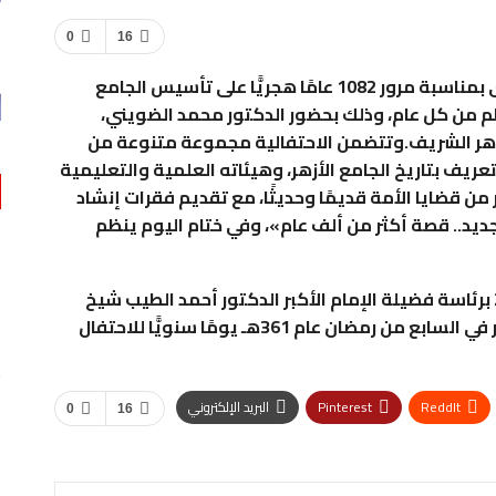
0
16
يقيم الأزهر الشريف اليوم الجمعة احتفالية كبرى بمناسبة مرور 1082 عامًا هجريًّا على تأسيس الجامع
م من كل عام، وذلك بحضور الدكتور محمد الضويني،
لأزهر الشريف.وتتضمن الاحتفالية مجموعة متنوعة من
ريف بتاريخ الجامع الأزهر، وهيئاته العلمية والتعليمية
ن قضايا الأمة قديمًا وحديثًا، مع تقديم فقرات إنشاد
تجديد.. قصة أكثر من ألف عام»، وفي ختام اليوم ينظم
وكان المجلس الأعلى للأزهر قد قرر في مايو 2018 برئاسة فضيلة الإمام الأكبر الدكتور أحمد الطيب شيخ
الأزهر الشريف، اعتبار مناسبة افتتاح الجامع الأزهر في السابع من رمضان عام 361هـ يومًا سنويًّا للاحتفال
ReddIt
Pinterest
البريد الإلكتروني
0
16