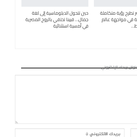
ر تطرح رؤية متكاملة
حين تتحول الدبلوماسية إلى لغة
ئية في مواجهة عالم
جمال… فيينا تحتفي بالروح المصرية
ئط…
في أمسية استثنائية
نوان بريدك الإلكتروني.