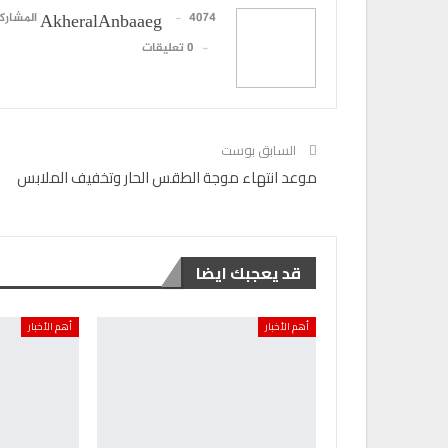
4074 المشاركات
AkheralAnbaaeg
0 تعليقات
السابق بوست
موعد انتهاء موجة الطقس الحار وتخفيف الملابس
قد يعجبك ايضا
أهم الأخبار
أهم الأخبار