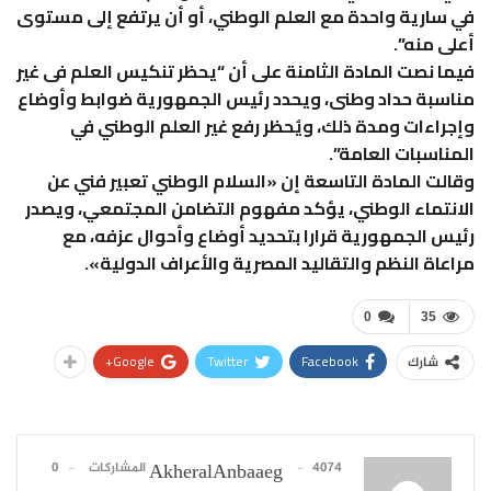
في سارية واحدة مع العلم الوطني، أو أن يرتفع إلى مستوى
أعلى منه”.
فيما نصت المادة الثامنة على أن “يحظر تنكيس العلم فى غير
مناسبة حداد وطنى، ويحدد رئيس الجمهورية ضوابط وأوضاع
وإجراءات ومدة ذلك، ويُحظر رفع غير العلم الوطني في
المناسبات العامة”.
وقالت المادة التاسعة إن «السلام الوطني تعبير فني عن
الانتماء الوطني، يؤكد مفهوم التضامن المجتمعي، ويصدر
رئيس الجمهورية قرارا بتحديد أوضاع وأحوال عزفه، مع
مراعاة النظم والتقاليد المصرية والأعراف الدولية».
0
35
Google+
Twitter
Facebook
شارك
4074 المشاركات
0
AkheralAnbaaeg