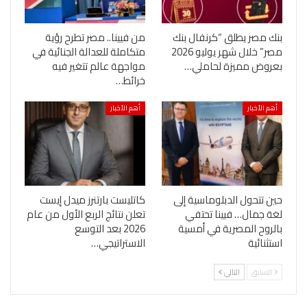
بنك مصر يطلق “كرنفال بنك
من فيينا.. مصر تطرح رؤية
مصر” خلال شهر يوليو 2026
متكاملة للعدالة الجنائية في
بعروض مميزة لحاملي…
مواجهة عالم تتغير فيه
خرائط…
أهم الأخبار
أهم الأخبار
حين تتحول الدبلوماسية إلى
كاتليست بارتنرز ميدل إيست
لغة جمال… فيينا تحتفي
تعلن نتائج الربع الأول من عام
بالروح المصرية في أمسية
2026 بعد التوسع
استثنائية
الاستراتيجي…
السابق
التالي