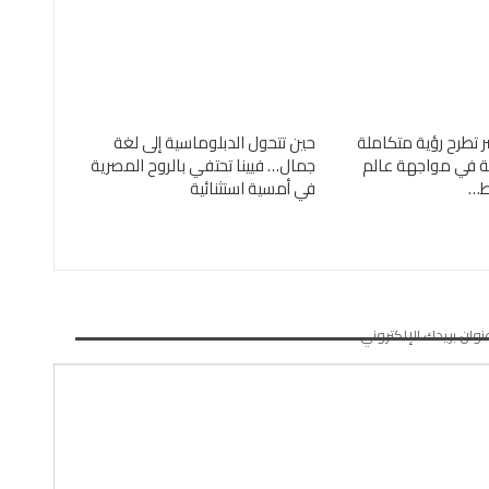
ر تطرح رؤية متكاملة
حين تتحول الدبلوماسية إلى لغة
ئية في مواجهة عالم
جمال… فيينا تحتفي بالروح المصرية
ئط…
في أمسية استثنائية
نوان بريدك الإلكتروني.