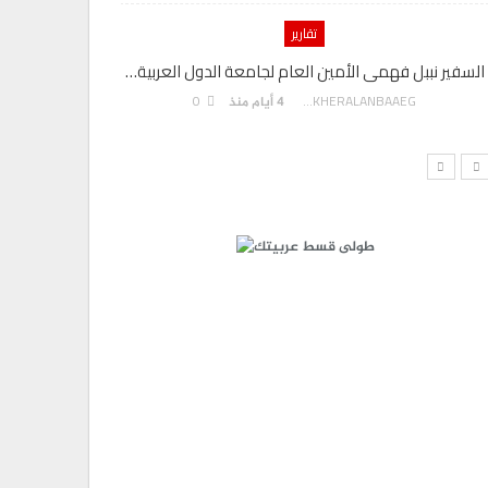
تقارير
السفير نببل فهمى الأمين العام لجامعة الدول العربية…
بنك مصر يحصد درعا تكريم
0
AKHERALANBAAEG
4 أيام منذ