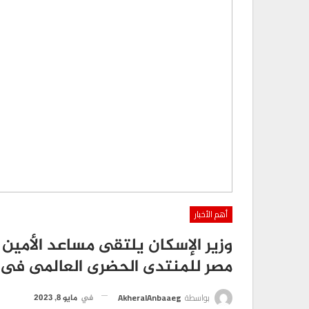
تقارير
تكليف الدكتور ” محمد زين العابدين ” برئا
0
AKHERALANBAAEG
5 أيام منذ
أهم الأخبار
تقارير
وزير الإسكان يلتقى مساعد الأمين ا
عز العرب تطلق عرضًا استثنائيًا
مصر للمنتدى الحضرى العالمى فى د
الكهربائية…
0
AKHERALANBAAEG
أسبوع واحد منذ
بواسطة
AkheralAnbaaeg
في
مايو 8, 2023