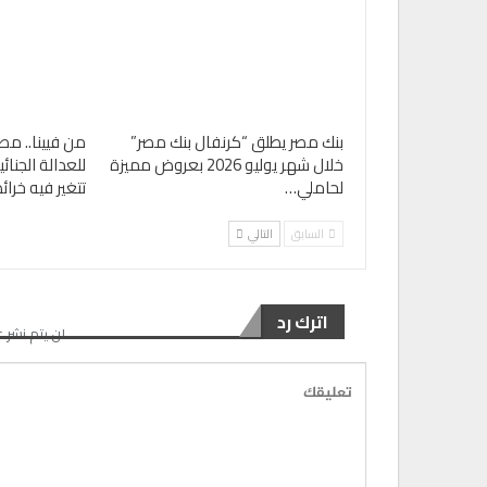
بنك مصر يطلق “كرنفال بنك مصر”
من فيينا.. مص
خلال شهر يوليو 2026 بعروض مميزة
للعدالة الجنا
لحاملي…
تتغير فيه خرا
السابق
التالي
اترك رد
لن يتم نشر ع