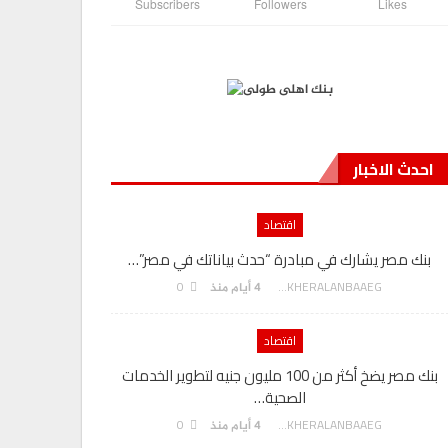
Subscribers
Followers
Likes
احدث الاخبار
اقتصاد
بنك مصر يشارك في مبادرة “حدث بياناتك في مصر”…
تكليف ال
0
AKHERALANBAAEG
4 أيام منذ
اقتصاد
بنك مصر يضخ أكثر من 100 مليون جنيه لتطوير الخدمات
الصحية…
0
AKHERALANBAAEG
4 أيام منذ