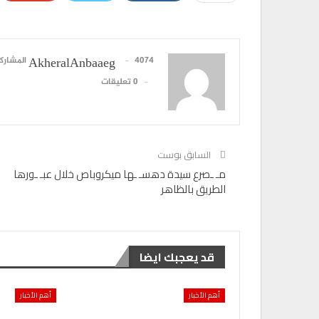
4074 المشاركات
AkheralAnbaaeg
0 تعليقات
السابق بوست
مـ ـصرع سيدة دهسـ ـها ميكروباص خلال عبـ ـورها
الطريق بالظاهر
قد يعجبك ايضا
أهم الأخبار
أهم الأخبار