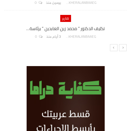
0
AKHERALANBAAEG
يومين منذ
تقارير
تكليف الدكتور ” محمد زين العابدين ” برئاسة…
0
AKHERALANBAAEG
3 أيام منذ