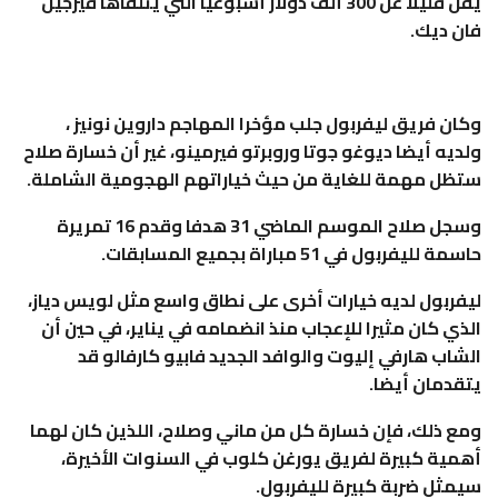
يقل قليلا عن 300 ألف دولار أسبوعيا التي يتلقاها فيرجيل
فان ديك.
وكان فريق ليفربول جلب مؤخرا المهاجم داروين نونيز ،
ولديه أيضا ديوغو جوتا وروبرتو فيرمينو، غير أن خسارة صلاح
ستظل مهمة للغاية من حيث خياراتهم الهجومية الشاملة.
وسجل صلاح الموسم الماضي 31 هدفا وقدم 16 تمريرة
حاسمة لليفربول في 51 مباراة بجميع المسابقات.
ليفربول لديه خيارات أخرى على نطاق واسع مثل لويس دياز،
الذي كان مثيرا للإعجاب منذ انضمامه في يناير، في حين أن
الشاب هارفي إليوت والوافد الجديد فابيو كارفالو قد
يتقدمان أيضا.
ومع ذلك، فإن خسارة كل من ماني وصلاح، اللذين كان لهما
أهمية كبيرة لفريق يورغن كلوب في السنوات الأخيرة،
سيمثل ضربة كبيرة لليفربول.