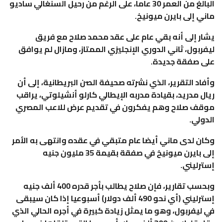
البالغ من العمر 30 عاما، على الرغم من رحيل السنغالي ساديو
ماني إلى بايرن ميونيخ.
يشار إلى أنه بقي عام على عقد محمد صلاح مع فريق
ليفربول، ثاني الدوري الإنجليزي الممتاز، ومازال لم يوافق
على صفقة جديدة.
وأفاد التقرير، الذي نشرته صحيفة الصن البريطانية، إلى أن
ريال مدريد، بقيادة مدربه الإيطالي كارلو أنشيلوتي، يراقب
موقف صلاح وهم يفكرون في تقديم عرض للاعب المصري
الدولي.
وكان لدى ماني أيضا عام متبقي في عقده وانتهى به الأمر
إلى بايرن ميونيخ في صفقة بقيمة 35 مليون جنيه
إسترليني.
وبحسب تقارير، فإن صلاح يطالب بأجر قدره 400 ألف جنيه
إسترليني (أي نحو 490 ألف دولار) أسبوعيا إذا كان سيبقى
في ليفربول، وهو ما يمثل زيادة كبيرة في أجره الحالي الذي