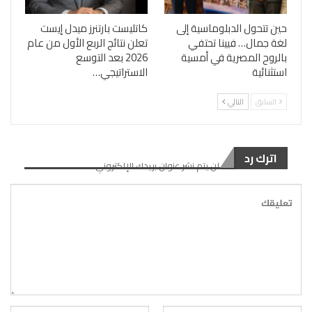
حين تتحول الدبلوماسية إلى
كاتليست بارتنرز ميدل إيست
لغة جمال… فيينا تحتفي
تعلن نتائج الربع الأول من عام
بالروح المصرية في أمسية
2026 بعد التوسع
استثنائية
الاستراتيجي…
السابق
التالي
اترك رد
لن يتم نشر عنوان بريدك الإلكتروني.