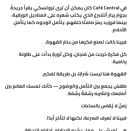
في Café Central كان يمكن أن ترى تروتسكي يقرأ جريدةً
بجوار بيتر ألتنبرغ الذي يكتب شعره على المناديل الورقية،
بينما فرويد يمرّ صامتًا خلفهم، يتأمل الوجوه كما يتأمل
الأحلام.
فيينا كانت تصنع فكرها من بخار القهوة.
كل فكرةٍ خرجت من فنجان، وكل ثورةٍ بدأت على طاولة
رخامية.
القهوة هنا ليست شرابًا، بل طريقة تفكير،
طقسٌ يجمع بين التأمل والوضوح — كأنك تمسك العالم بين
أصابعك وتشربه رشفةً رشفة.
زمنٌ لا يُقاس بالساعات
فيينا لا تعرف السرعة، لكنها لا تتأخر أبدًا.
هي تعيش على مهلٍ يشبه الاحترام. احترام اللحظة،