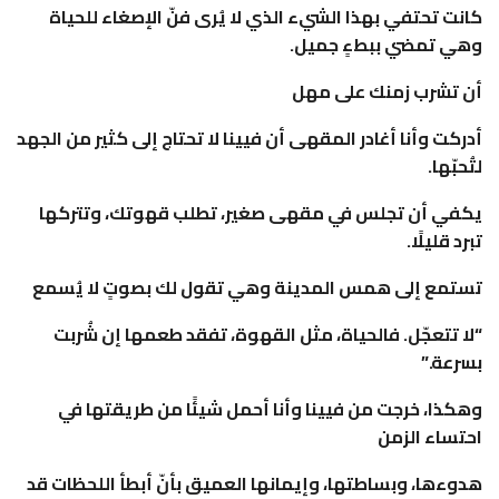
كانت تحتفي بهذا الشيء الذي لا يُرى فنّ الإصغاء للحياة
وهي تمضي ببطءٍ جميل.
أن تشرب زمنك على مهل
أدركت وأنا أغادر المقهى أن فيينا لا تحتاج إلى كثير من الجهد
لتُحبّها.
يكفي أن تجلس في مقهى صغير، تطلب قهوتك، وتتركها
تبرد قليلًا.
تستمع إلى همس المدينة وهي تقول لك بصوتٍ لا يُسمع
“لا تتعجّل. فالحياة، مثل القهوة، تفقد طعمها إن شُربت
بسرعة.”
وهكذا، خرجت من فيينا وأنا أحمل شيئًا من طريقتها في
احتساء الزمن
هدوءها، وبساطتها، وإيمانها العميق بأنّ أبطأ اللحظات قد