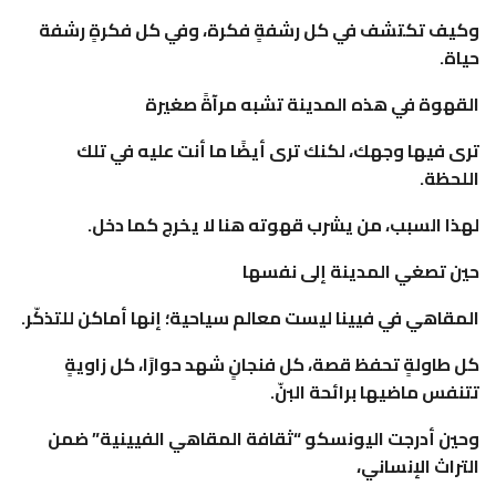
وكيف تكتشف في كل رشفةٍ فكرة، وفي كل فكرةٍ رشفة
حياة.
القهوة في هذه المدينة تشبه مرآةً صغيرة
ترى فيها وجهك، لكنك ترى أيضًا ما أنت عليه في تلك
اللحظة.
لهذا السبب، من يشرب قهوته هنا لا يخرج كما دخل.
حين تصغي المدينة إلى نفسها
المقاهي في فيينا ليست معالم سياحية؛ إنها أماكن للتذكّر.
كل طاولةٍ تحفظ قصة، كل فنجانٍ شهد حوارًا، كل زاويةٍ
تتنفس ماضيها برائحة البنّ.
وحين أدرجت اليونسكو “ثقافة المقاهي الفيينية” ضمن
التراث الإنساني،