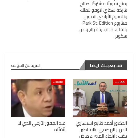
يمنح تمويلًا مشتركًا لصالح
شركة سكاي انوفو لتملك
وتقسيم الأراضي لتمويل
مشروع Park St. Edition
بالقاهرة الجديدة بالجولدن
سكوير
قد يعجبك ايضا
المزيد عن المؤلف
مقالات
مقالات
الدكتور أحمد طايع استشاري
عبد الغفور البُرعي الذي لا
الجهاز الهضمي والمناظير
نَتَمَنّاه
يكتب : ارتجاع المريء مرض