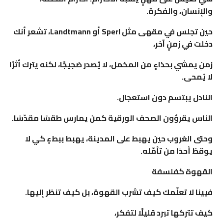
والإنسان، والفكرة.
حين تجلس في مقهى مثل Sperl أو Landtmann، تشعر أنك
دخلت في زمنٍ آخر،
زمنٍ يمشي بحذاءٍ من المخمل، لا يُصدر ضجيجًا، لكنه يترك أثرًا
لا يُمحى.
النادل يبتسم دون استعجال.
الناس يقرؤون الصحف الورقية كمن يمارس طقسًا مقدّسًا.
وحتى الغروب حين يهبط على المدينة، يهبط ببطءٍ كي لا
يوقظ أحدًا من تأمّله.
القهوة كفلسفة
فيينا لا تعلّمك كيف تشرب القهوة، بل كيف تنظر إليها.
كيف تتركها تبرد قليلًا لتفكر،