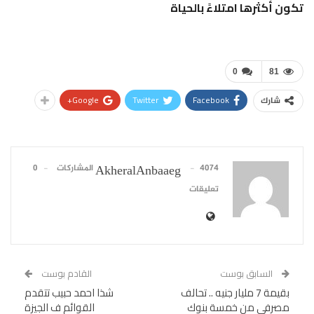
تكون
أكثرها امتلاءً بالحياة
0
81
Google+
Twitter
Facebook
شارك
4074 المشاركات
0
AkheralAnbaaeg
تعليقات
السابق بوست
القادم بوست
بقيمة 7 مليار جنيه .. تحالف
شذا احمد حبيب تتقدم
مصرفي من خمسة بنوك
القوائم ف الجيزة