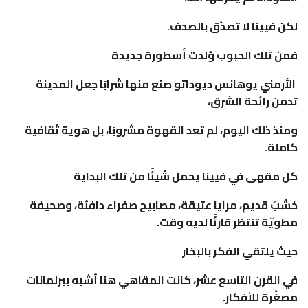
لكن فيينا لا تصدّق بالصدف.
فمن تلك الحبوب وُلدت أسطورة جديدة
الأرمني يوهانس ديوداتو صنع منها شرابًا جعل المدينة
تدمن رائحة الشرق،
ومنذ ذلك اليوم، لم تعد القهوة مشروبًا، بل هوية ثقافية
كاملة.
كل مقهى في فيينا يحمل شيئًا من تلك البداية
خشبٌ قديم، مرايا عتيقة، مصابيح صفراء دافئة، وصحيفة
مطويّة تنتظر قارئًا لديه وقت.
حيث يلتقي الفكر بالبخار
في القرن التاسع عشر، كانت المقاهي هنا أشبه ببرلمانات
مصغّرة للأفكار.