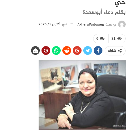
حيّ
بقلم دعاء أبوسعدة
بواسطة
AkheralAnbaaeg
في
أكتوبر 15, 2025
0
81
شارك