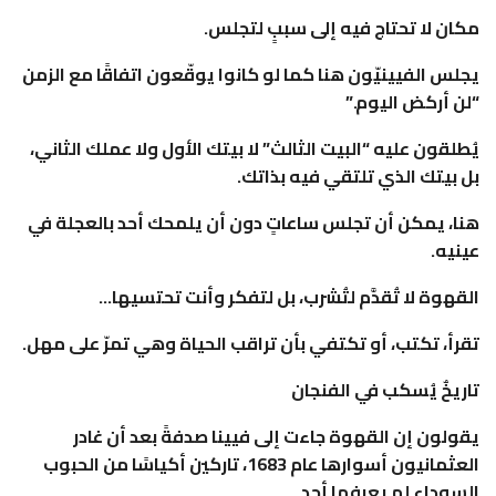
مكان لا تحتاج فيه إلى سببٍ لتجلس.
يجلس الفيينيّون هنا كما لو كانوا يوقّعون اتفاقًا مع الزمن
“لن أركض اليوم.”
يُطلقون عليه “البيت الثالث” لا بيتك الأول ولا عملك الثاني،
بل بيتك الذي تلتقي فيه بذاتك.
هنا، يمكن أن تجلس ساعاتٍ دون أن يلمحك أحد بالعجلة في
عينيه.
القهوة لا تُقدَّم لتُشرب، بل لتفكر وأنت تحتسيها…
تقرأ، تكتب، أو تكتفي بأن تراقب الحياة وهي تمرّ على مهل.
تاريخٌ يُسكب في الفنجان
يقولون إن القهوة جاءت إلى فيينا صدفةً بعد أن غادر
العثمانيون أسوارها عام 1683، تاركين أكياسًا من الحبوب
السوداء لم يعرفها أحد.