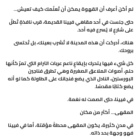
لم أكن أعرف أن القهوة يمكن أن تُعلّمك كيف تعيش…
حتى جلست في أحد مقاهي فيينا القديمة، قرب نافذةٍ تُطلّ
على شارعٍ لا يُسرع فيه أحد.
هناك، أدركت أن هذه المدينة لا تُشرب بعينك، بل تُحتسى
بروحك.
كل شيء فيها يتحرك بإيقاعٍ ناعم عربات الترام التي تمرّ كأنها
حلم، أصوات الملاعق الصغيرة وهي تطرق فناجين
البورسلين، النادل الذي يضع فنجانك على الطاولة كما لو أنه
يضع كتابًا مقدسًا.
في فيينا، حتى الصمت له نغمة.
المقهى… أكثر من مكان
في مدنٍ كثيرة، يكون المقهى محطةً مؤقتة، أما في فيينا
فهو وجهة بحد ذاته.