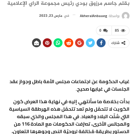
بقلم جاسم مرزوق بودي رئيس مجموعة الراي الإعلامية
بواسطة
AkheralAnbaaeg
في
مارس 23, 2023
0
85
شارك
غياب الحكومة عن اجتماعات مجلس الأمة باطل وجواز عقد
الجلسات في غيابها صحيح.
بدأت بخلاصة ما سأنتهي إليه في نهاية هذا العرض كون
الكويت لا تتحمّل ولم تعد تتحمّل هذه الهرطقة السياسية
التي شلّت البلاد والعباد. في هذا المجلس والذي سبقه
والمجالس الأخرى، تصرّفت الحكومات مع المادة 116 من
الدستور بطريقة مُخالفة لروحيّة النص وجوهرها التعاون،