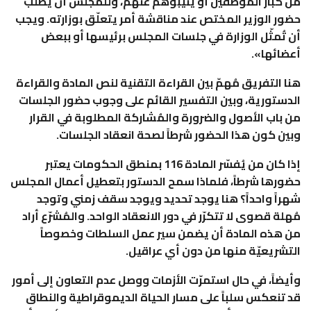
من كبار الموظفين أو ينيبوهم عنهم، وللمجلس أن يطلب
حضور الوزير المختص عند مناقشة أمر يتعلّق بوزارته. ويجب
أن تُمثّل الوزارة في جلسات المجلس برئيسها أو ببعض
أعضائها».
هنا التفريق مُهمّ بين القراءة التقنية لنص المادة والقراءة
الدستورية، وبين التفسير القائم على وجوب حضور الجلسات
من باب الأصول والضرورة والمُشاركة المطلوبة في القرار
وبين كون هذا الحضور شرطاً لصحة انعقاد الجلسات.
إذا كان من يُفسّر المادة 116 بمنطق الحكومات يعتبر
حضورها شرطاً، فلماذا سمح الدستور بتعطيل أعمال المجلس
شهراً واحداً؟ هنا يوجد تحديد ويوجد سقف زمني وتوجد
مُهلة قصوى لا تتكرّر في دور الانعقاد الواحد. والمُشرّع أراد
من هذه المادة أن يضمن سير عمل السلطات وخصوصاً
التشريعيّة منها من دون أي عراقيل.
وأيضاً، في حال استمرّت الأزمات ووصل عدم التعاون إلى أمور
قد تنعكس سلباً على مسار الحياة الديموقراطية والنطاق