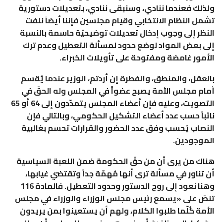
ولذلك فعندما ننادي، وسنبقى ننادي، بتعديلات دستورية
تشمل النظام الانتخابي وقيام مجلسين فإننا أيضاً نلفت
النظر إلى وجوب إدخال تعديلات توضيحيّة حاسمة بالنسبة
إلى بعض المواد لوضع حدود لمسألة التعطيل وعدم ترك
الأمور غامضة ومفتوحة على تأويلات الخبراء.
بالعقل، والمنطق، والفطرة إن أردتم، الوزير عندما يُقسم
أمام مجلس الأمة يصبح عضواً في المجلس وله الحقّ في
التصويت، وعليه فإن أعضاء المجلس يتمدّدون إلى 64 أو 65
نائباً حسب عدد أعضاء التشكيل الحكومي، وبالتالي فإن
النصاب يُحسب وفق عدد الحضور والقرارات تحسم بغالبية
الموجودين.
هناك من يرى أن من حقّ الحكومة ضمن اللعبة السياسية
أن تناور في مسألة ترى أنها مُهمّة جداً وتقتضي غيابها،
وهنا نعود إلى روح الدستور وحدود التعطيل. فالمادة 116
تنصّ على «يسمع رئيس مجلس الوزراء والوزراء في مجلس
الأمة كُلّما طلبوا الكلام، ولهم أن يستعينوا بمن يريدون