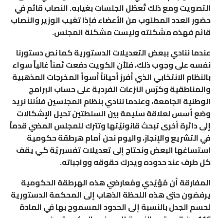
التصويت ومع ذلك تُعطّل الجلسات بغيابه. النصاب قائم في
حضور العدد المطلوب من الأعضاء فإذا تغيب الوزير والنصاب
قائم فهذه مشكلته وليست مشكلة المجلس.
عندما ننادي ببعض التعديلات الدستورية كما نص دستورنا
نفسه على وجوب ذلك، فلأن الكويت دفعت ثمناً غالياً سواء
بالنظام الانتخابي الذي أفرز أحياناً أسوأ المخرجات المذهبية
والمناطقية وكرّس النزعات الفردية على حساب البرامج
الوطنية الجامعة، وعندما ننادي بنظام المجلسين فلأننا نريد
وضع أسس لعلاقة سليمة بين السلطتين تحيل الإشكالات
إلى دائرة أخرى تبحث قانونيّتها وتترك للمجلس المضي قدماً
في التشريع والإنجاز، واليوم نحن أمام هرطقة حكومية
استساغها البعض ونحتاج إلى تعديلات تفسيريّة كي يقف
كل طرف عند حدوده ويدرك حقوقه وواجباته.
المفارقة أن مُؤيّدي ومُعارضي هذه الهرطقة الحكومية
يرفضون حتى هذه اللحظة الذهاب إلى المحكمة الدستورية
لحسم الجدل بالنسبة إلى الحدود المسموح بها في المادة