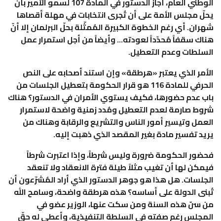
الوطني العام، أجاز الدستور في المادة 107 لسمو الأمير بأن
يحلّ مجلس الأمة على أن تُجرى انتخابات في مهلة أقصاها
شهران. أي رغم الخطوة الكبيرة المُمثّلة بحلّ البرلمان إلا أنّ
هناك سقفاً مُحدّداً لعودته… وأيضاً من أجل استمرار عمل
السلطات وعدم التعطيل.
الأمر الذي يعتبر «هرطقة» وإن استند أصحابه على النص
الحرفي للمادة 116 هو قرار الحكومة بتعطيل الجلسات من
باب عدم حضورها، فكيف يستوي الأمران في الدستور؟ هناك
شروط صارمة لعدم التعطيل ومُدد زمنية واضحة لاستمرار
العمل وتيسير أمور الناس والتشريع والرقابة وهناك من
يريد تفسير مادة بغير المقصد الذي ذهبت إليه.
فحضور الحكومة ضرورة وليس شرطاً، وإذا اعتبرت شرطاً
فيمكن لها أن تغيب مثلاً طيلة فترة الانعقاد ولا تنعقد
الجلسات. هل هذا هو جوهر الدستور الذي أراد المُشرّعون أن
تُبنى الدولة على أساسه؟ هذه هرطقة واضحة، وسامح الله
من سنّ هذه السنة ومن سكت عنها، الوزير عضو في
المجلس رغم صفته في السلطة التنفيذية، وأعطي له حقّ