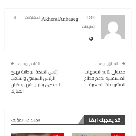
4074 المشاركات
0
AkheralAnbaaeg
تعليقات
السابق بوست
القادم بوست
مدبولى يتابع التوجهات
رئيس الحركة الوطنية يهنئ
المستقبلية لدعم قطاع
الرئيس السيسي والشعب
المشروعات الصغيرة
المصري بحلول شهر رمضان
المبارك
قد يعجبك ايضا
المزيد عن المؤلف