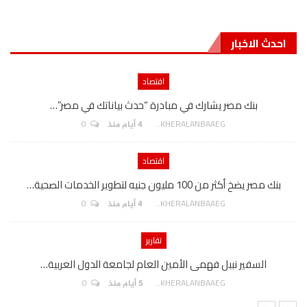
احدث الاخبار
اقتصاد
بنك مصر يشارك في مبادرة “حدث بياناتك في مصر”…
0
AKHERALANBAAEG
4 أيام منذ
اقتصاد
بنك مصر يضخ أكثر من 100 مليون جنيه لتطوير الخدمات الصحية…
0
AKHERALANBAAEG
4 أيام منذ
تقارير
السفير نببل فهمى الأمين العام لجامعة الدول العربية…
0
AKHERALANBAAEG
5 أيام منذ