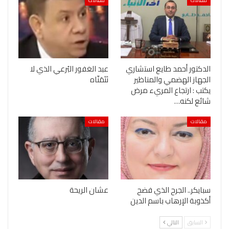
مقالات
مقالات
الدكتور أحمد طايع استشاري
عبد الغفور البُرعي الذي لا
الجهاز الهضمي والمناظير
نَتَمَنّاه
يكتب : ارتجاع المريء مرض
شائع لكنه…
مقالات
مقالات
سبايكر.. الجرح الذي فضح
عشان الريحة
أكذوبة الإرهاب باسم الدين
السابق
التالي