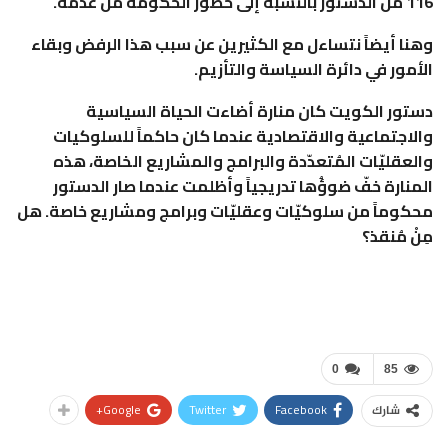
116 من الدستور بالنسبة إلى حضور الحكومة من عدمه.
وهنا أيضاً نتساءل مع الكثيرين عن سبب هذا الرفض وبقاء
الأمور في دائرة السياسة والتأزيم.
دستور الكويت كان منارة أضاءت الحياة السياسية
والاجتماعية والاقتصادية عندما كان حاكماً للسلوكيات
والعقليّات المُتعدّدة والبرامج والمشاريع الخاصة، هذه
المنارة خفّ ضوؤُها تدريجياً وأظلمت عندما صار الدستور
محكوماً من سلوكيّات وعقليّات وبرامج ومشاريع خاصة. هل
مِنْ مُنقذ؟
0
85
Google+
Twitter
Facebook
شارك