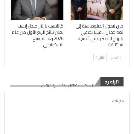
حين تتحول الدبلوماسية إلى
كاتليست بارتنرز ميدل إيست
لغة جمال… فيينا تحتفي
تعلن نتائج الربع الأول من عام
بالروح المصرية في أمسية
2026 بعد التوسع
استثنائية
الاستراتيجي…
السابق
التالي
اترك رد
لن يتم نشر عنوان بريدك الإلكتروني.