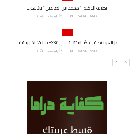
تكليف الدكتور ” محمد زين العابدين ” برئاسة…
0
AKHERALANBAAEG
3 أيام منذ
تقارير
عز العرب تطلق عرضًا استثنائيًا على Volvo EX30 الكهربائية…
0
AKHERALANBAAEG
7 أيام منذ