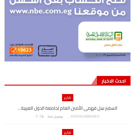
احدث الاخبار
تقارير
السفير نببل فهمى الأمين العام لجامعة الدول العربية…
0
AKHERALANBAAEG
يومين منذ
تقارير