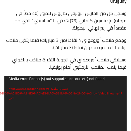
Uruguay
وسجل كل من الحارس البوليفي كارلوس لامبي (40 خطأ في
مرماه) وإدينسون كافاني (79) هدفي للـ”سيليستي” الذي حجز
مقعداً في ربع نهائي البطولة.
وجمع منتخب أوروغواي 4 نقاط (من 3 مباريات) فيما يتذيل منتخب
بوليفيا المجموعة دون نقاط (3 مباريات).
وسيلاقي منتخب أوروغواي في الجولة الأخيرة منتخب باراغواي
فيما يلعب المنتخب الأرجنتيني أمام بوليفيا.
مشغل
Media error: Format(s) not supported or source(s) not found
الفيديو
تحميل الملف: https://www.almodonn.com/wp-
%A0%D9%A5%D9%A8%D9%A5%D9%A6%D9%A6%D9%A2%D9%A3_by_VideoShow.mp4?
_=1