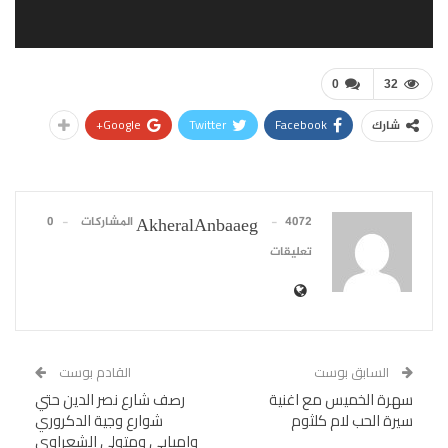
0
32
Google+
Twitter
Facebook
شارك
4072 المشاركات
0
AkheralAnbaaeg
تعليقات
السابق بوست
القادم بوست
سهرة الخميس مع اغنية
رصف شارع نصر الدين حتي
سيرة الحب لام كلثوم
شوارع وجية الدكروري
وامبابي ومتولي الشعراوي