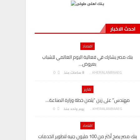
احدث الاخبار
اقتصاد
بنك مصر يشارك في فعالية اليوم العالمي للشباب
بعروض…
0
AKHERALANBAAEG
8 ساعات منذ
تقارير
مهندس” على زين “يثمن خطة وزارة الصناعة…
0
AKHERALANBAAEG
يوم واحد منذ
اقتصاد
بنك مصر يضخ أكثر من 100 مليون جنيه لتطوير الخدمات