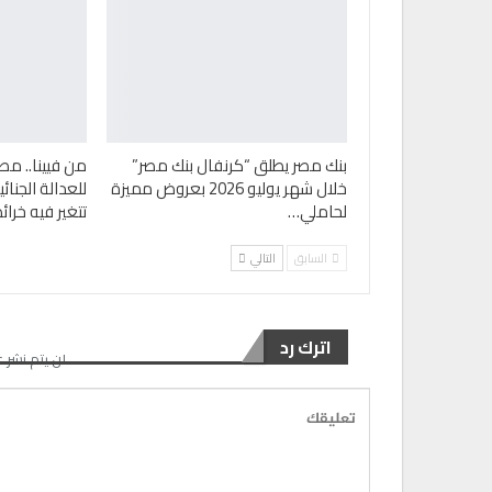
بنك مصر يطلق “كرنفال بنك مصر”
من فيينا.. مص
خلال شهر يوليو 2026 بعروض مميزة
للعدالة الجنا
لحاملي…
تتغير فيه خرا
السابق
التالي
اترك رد
لن يتم نشر ع