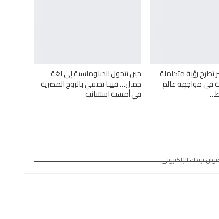
ر تطرح رؤية متكاملة
حين تتحول الدبلوماسية إلى لغة
ئية في مواجهة عالم
جمال… فيينا تحتفي بالروح المصرية
ئط…
في أمسية استثنائية
نوان بريدك الإلكتروني.