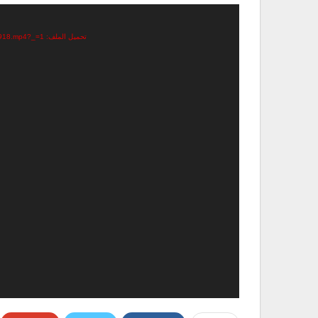
مشغل
الفيديو
تحميل الملف: https://www.almodonn.com/wp-content/uploads/2021/06/VID_20210627_193803_918.mp4?_=1