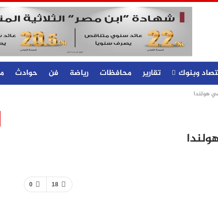
تصاد وبنوك
تقارير
محافظات
رياضة
فن
حوادث
م
ي هولندا
ولندا
0
18