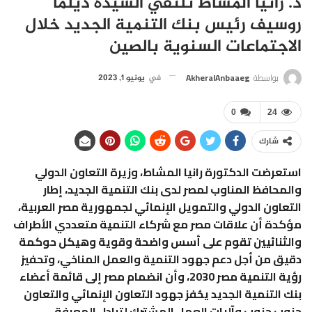
د. رانيا المشاط تلتقي السيدة ديلما
روسيف رئيس بنك التنمية الجديد خلال
الاجتماعات السنوية بالصين
بواسطة
AkheralAnbaaeg
في
يونيو 1, 2023
0
24
شارك
استعرضت الدكتورة رانيا المشاط، وزيرة التعاون الدولي
والمحافظ المناوب لمصر لدى بنك التنمية الجديد، إطار
التعاون الدولي والتمويل الإنمائي لجمهورية مصر العربية،
مؤكدة أن علاقات مصر مع شركاء التنمية متعددي الأطراف
والثنائيين تقوم على أسس واضحة وقوية وهيكل حوكمة
دقيق من أجل دعم جهود التنمية والعمل المناخي، وتحفيز
رؤية التنمية مصر 2030، وأن انضمام مصر إلى قائمة أعضاء
بنك التنمية الجديد يحُفز جهود التعاون الإنمائي والتعاون
جنوب جنوب وآليات العمل المشترك لتبادل المعرفة