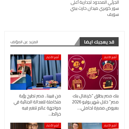
الجزئي المحدود لجدارية أعلى
سور كوبري ميدان حارث ببني
سويف
قد يعجبك ايضا
المزيد عن المؤلف
أهم الأخبار
أهم الأخبار
بنك مصر يطلق “كرنفال بنك
من فيينا.. مصر تطرح رؤية
مصر” خلال شهر يوليو 2026
متكاملة للعدالة الجنائية في
بعروض مميزة لحاملي…
مواجهة عالم تتغير فيه
خرائط…
أهم الأخبار
أهم الأخبار