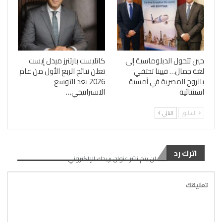
حين تتحول الدبلوماسية إلى
كاتليست بارتنرز ميدل إيست
لغة جمال… فيينا تحتفي
تعلن نتائج الربع الأول من عام
بالروح المصرية في أمسية
2026 بعد التوسع
استثنائية
الاستراتيجي…
السابق
التالي
اترك رد
لن يتم نشر عنوان بريدك الإلكتروني.