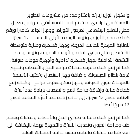
واستهل الوزير زيارته بافتتاح عدد من مشروعات التطوير
بالمستشفى الرئيسي، حيث تم تزويد المستشفى بجهازين معجل
خطي للعلاج الإشعاعي لمرضى الأورام، وجهاز الجاما كاميرا ورفع
كفاءة قسم الأورام، وتزويد الوحدة الأولى الجديدة بـ12 سريرًا
للعناية المركزة للحالات الحرجة، وجهاز قسطرة وعناية متوسطة
لتشخيص وعلاج مرضى القلب والأوعية الدموية، وتزويد وحدة
الأشعة التداخلية بجهاز قسطرة تداخلية وأجهزة موجات صوتية،
كما تم رفع كفاءة غرف عمليات جراحة المخ والأعصاب وتجهيز
غرفة بنظام الكبسولة، وإضافة جهاز استئصال وتفتيت الأنسجة
بالموجات فوق الصوتية وجهاز ميكروسكوب جراحي، وكذلك رفع
كفاءة عناية وإفاقة جراحة المخ والاعصاب بزيادة عدد أسرّة
العناية ليصبح 12 سريرًا، إلى جانب زيادة عدد أسرّة الإفاقة ليصبح
12 سريرًا أيضًا.
كما تم رفع كفاءة عناية طوارئ المخ والأعصاب وعمليات وقسم
طب وجراحة العيون وتحديث الأسرّة والأجهزة بهما، بالإضافة إلى
رفع كفاءة عمليات وإفاقة بقسم جراحة المسالك البولية،