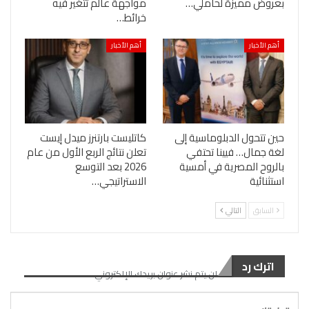
بعروض مميزة لحاملي…
مواجهة عالم تتغير فيه
خرائط…
أهم الأخبار
أهم الأخبار
حين تتحول الدبلوماسية إلى
كاتليست بارتنرز ميدل إيست
لغة جمال… فيينا تحتفي
تعلن نتائج الربع الأول من عام
بالروح المصرية في أمسية
2026 بعد التوسع
استثنائية
الاستراتيجي…
السابق
التالي
اترك رد
لن يتم نشر عنوان بريدك الإلكتروني.