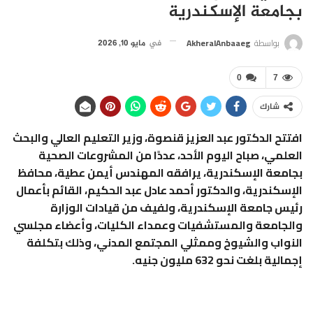
بجامعة الإسكندرية
بواسطة
AkheralAnbaaeg
في
مايو 10, 2026
0
7
شارك
افتتح الدكتور عبد العزيز قنصوة، وزير التعليم العالي والبحث
العلمي، صباح اليوم الأحد، عددًا من المشروعات الصحية
بجامعة الإسكندرية، يرافقه المهندس أيمن عطية، محافظ
الإسكندرية، والدكتور أحمد عادل عبد الحكيم، القائم بأعمال
رئيس جامعة الإسكندرية، ولفيف من قيادات الوزارة
والجامعة والمستشفيات وعمداء الكليات، وأعضاء مجلسي
النواب والشيوخ وممثلي المجتمع المدني، وذلك بتكلفة
إجمالية بلغت نحو 632 مليون جنيه.