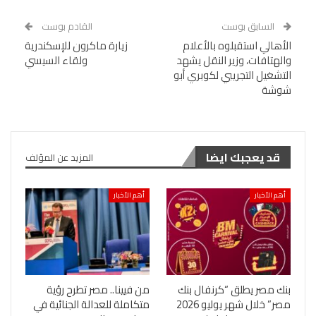
السابق بوست
القادم بوست
الأهالي استقبلوه بالأعلام
زيارة ماكرون للإسكندرية
والهتافات، وزير النقل يشهد
ولقاء السيسي
التشغيل التجريبي لكوبري أبو
شوشة
قد يعجبك ايضا
المزيد عن المؤلف
أهم الأخبار
أهم الأخبار
بنك مصر يطلق “كرنفال بنك
من فيينا.. مصر تطرح رؤية
مصر” خلال شهر يوليو 2026
متكاملة للعدالة الجنائية في