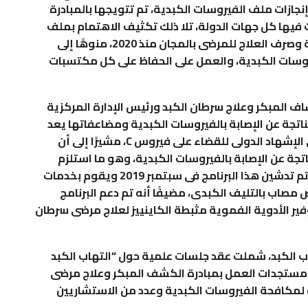
نجازات ملف الفيروسات الكبدية، تم تتويجها بالمبادرة
فيها كل جهات الدولة، تلا ذلك تكثيف الاهتمام بملف
فيروس (بي) حيث تم فحص 27 ألفًا و 532 ومتابعة وصرف العلاج للمرضى بالمجان منذ 2020، منوهًا إلى
فيروسات الكبدية، والعمل على الحفاظ على كل مكتسبات
اف المبكر وعلاج سرطان الكبد ورئيس الإدارة المركزية
لناتجة عن الإصابة بالفيروسات الكبدية ومضاعفاتها يعد
من أهم المحاور التي تم استهدافها للحصول على الإشهاد الدولى للقضاء على فيروس C، مشيرًا إلى أن
تجة عن الإصابة بالفيروسات الكبدية، وهو ما استلزم
إنشاء برنامج لمتابعة مرضى التليف الكبدي وقد تم تدشين هذا البرنامج فى سبتمبر 2019 ويقوم بخدمات
 100 ألف مواطن مريض مصاب بالتليف الكبدى، مضيفًا أنه تم دعم البرنامج
ر الأدوية الفموية مثبطة الكاينييز لعلاج مرضى سرطان
هاب الكبد، شملت عقد جلسات علمية حول “التهاب الكبد
مستجدات العمل بمبادرة الكشف المبكر وعلاج مرضى
 لمكافحة الفيروسات الكبدية وعدد من الاستشاريين