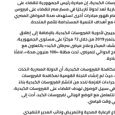
وسات الكبدية، إن مبادرة رئيس الجمهورية للقضاء على
ة تعد تحولاً تاريخيًا في مسار مصر للقضاء على فيروس
أمام ظهور مبادرات أخرى تستهدف صحة المواطن المصري
ة مع أهداف التنمية المستدامة للأمم المتحدة.
يبين لأدوية الفيروسات الكبدية، بالإضافة إلى إطلاق
البرنامج الوطني لمتابعة مرضى تليف الكبد في سبتمبر 2019 من خلال 72 مركزًا على مستوى الجمهورية،
لكشف المبكر وعلاج مرضى سرطان الكبد» بالتعاون مع
شركة “باير الألمانية” في مارس 2022، لتوفير العلاج الدوائي للمرضى، تحت مظلة «100 مليون صحة»، لافتًا
كافحة الفيروسات الكبدية، أن الدولة المصرية اتخذت
 حيث تم إنشاء اللجنة القومية لمكافحة الفيروسات
ع كافة الإجراءات اللازمة للحد من انتشار الفيروسات الكبدية بناءً
في سبيل الوصول لهدف القضاء على الفيروسات الكبدية،
للتعامل مع الوضع الوبائي لفيروسات الكبد، أدت إلى
في وقت قياسي.
ع الرعاية الصحية والتمريض ونائب المدير التنفيذي