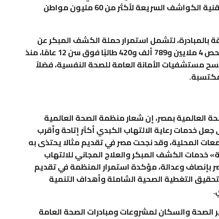
الأمراض ليس مستحيلاً، من خلال إجراء الفحص بتقنية الكواشف السريعة لأكثر من 60 مليون مواطن
قة بالمبادرة، لتشمل استمرار حملة الكشف المبكر عن
فيروس «سي» لطلاب المدارس، وتم من خلالها فحص 4 ملايين و789 ألف و420 طالبًا فوق سن 12 عامًا، منذ
، ومسح مستشفيات الأمانة العامة للصحة النفسية، فضلاً
مكتسبة.
ة العالمية بمصر، إن شعار منظمة الصحة العالمية
ى جعل خدمات رعاية الالتهاب الكبدي أكثر إتاحة وأقرب
معات المحلية، وقد نجحت مصر في تقديم مثالا يحتذى به
 قدمت مبادرة «100 مليون صحة» خدمات الكشف المبكر والعلاج المجاني للالتهاب
بإنصاف وعدالة، مؤكدة استمرار المنظمة في تقديم
لتحقيق التغطية الصحية الشاملة وأهداف التنمية
.
ر الصحة والسكان لمشروعات ومبادرات الصحة العامة