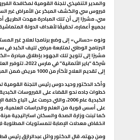
والمدير التنفيذي للجنة القومية لمكافحة الفير
فيروس سي والكشف المبكر عن الأمراض غير الساري
سي، مشيرًا إلى أن تلك المبادرة مهدت الطريق 
بجميع أعماره، تحقيقًا لأهداف الدولة المتماشي
ونوه «حساني» إلى وضع برنامجا لعلاج غير المستج
مشيرًا إلى تتويج تلك الجهود بإطلاق مبادرة «ا
إلى تقديم العلاج لأكثر من 1000 مريض ضمن المبادرة.
وأكد الدكتور وحيد دوس رئيس اللجنة القومية لم
خطوات جاده نحو القضاء على الفيروسات الكبدية،
الكبدية عام 2006، والتي حرصت على اتبا
على أسس قوية من العلم والدراسات العلمية، و
كما تبنت وزارة الصحة والسكان استراتيجية مرنة 
انخفاض معدلات الإصابة للمستويات المطلوبة 
ومن جهته، قال الدكتور وائل عبدالرازق رئيس قطا