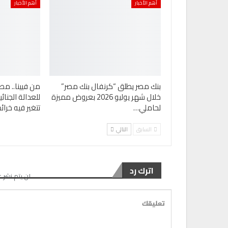
أهم الأخبار
أهم الأخبار
بنك مصر يطلق “كرنفال بنك مصر”
من فيينا.. مص
خلال شهر يوليو 2026 بعروض مميزة
للعدالة الجنا
لحاملي…
تتغير فيه خرا
السابق
التالي
اترك رد
لن يتم نشر ع