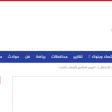
تصاد وبنوك
تقارير
محافظات
رياضة
فن
حوادث
م
لاحتفال بـ «اليوم العالمي لالتهاب الكبد»