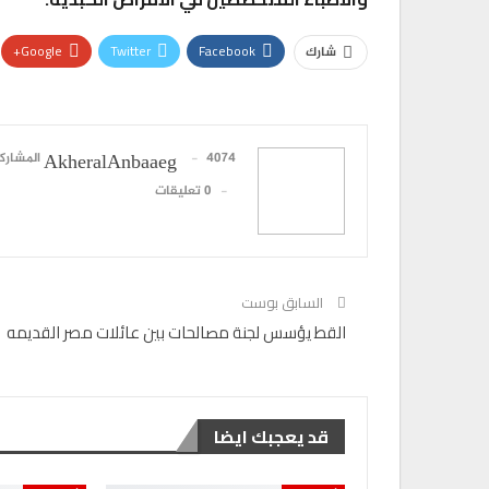
Google+
Twitter
Facebook
شارك
4074 المشاركات
AkheralAnbaaeg
0 تعليقات
السابق بوست
القط يؤسس لجنة مصالحات بين عائلات مصر القديمه
قد يعجبك ايضا