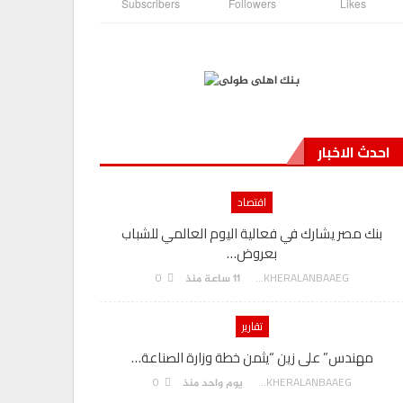
Subscribers
Followers
Likes
احدث الاخبار
اقتصاد
بنك مصر يشارك في فعالية اليوم العالمي للشباب
بعروض…
0
AKHERALANBAAEG
11 ساعة منذ
تقارير
مهندس” على زين “يثمن خطة وزارة الصناعة…
0
AKHERALANBAAEG
يوم واحد منذ