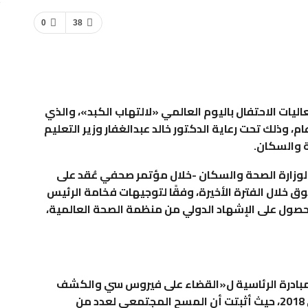
0
38
يات الاحتفال باليوم العالمي «لالتهاب الكبد»، والذي
 وذلك تحت رعاية الدكتور خالد عبدالغفار وزير التعليم
ة والسكان.
لوزارة الصحة والسكان -خلال مؤتمر صحفي عُقد على
ق خلال الفترة الأخيرة، وفقًا لتوجيهات فخامة الرئيس
حصول على الإشهاد الدولي من منظمة الصحة العالمية،
لمبادرة الرئاسية ل«القضاء على فيروس سي والكشف
المبكر عن الأمراض غير السارية» التي انطلقت في 2018، حيث أثبتت أن المسح المجتمعي لعدد من