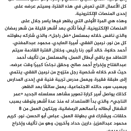
كل الأعمال التي تعرض في هذه الفترة، وسيتم عرضه على
إحدى المنصات الإلكترونية.
وهذه هي المرة الأولى التي يظهر فيها ياسر جلال على
المنصات الإلكترونية، أيضاً تأتي بعد أشهر قليلة من شهر رمضان
والذي نافس خلاله بمسلسل «ضل راجل»، والذي شاركه بطولته
كل من نور، نرمين الفقي، أميرة العايدي، محمود عبدالمغني،
أحمد حلاوة، خالد أنور، رنا رئيس، وخلال الفترة القادمة سيتم
التعاقد مع باقي أبطال العمل، والمسلسل من تأليف أحمد
عبدالفتاح وإخراج أحمد صالح، وحقق نجاحًا كبيرًا وقت عرضه،
حيث قدم خلاله شخصية رجل متزوج من نرمين الفقي، ينتمي
إلى طبقة فقيرة، ويعمل مدرس تربية فنية في إحدى المدارس
وبسبب سوء حالته الاجتماعية، يعمل سائقًا بعد الظهر.
كذلك يواصل أمير كرارة تصوير مشاهد مسلسله الجديد «عمر
الناجي»، والذي بدأ الاستعداد له منذ عدة أشهر وتوقف بسبب
انشغال أبطاله بأعمالهم الرمضانية، ويتكون العمل من 8
حلقات، ويشارك في بطولة العمل، عباس أبو الحسن، نور، كريم
محمود عبدالعزيز، دارين حداد وآخرون، وهو من تأليف وإخراج
بيتر ميمي.