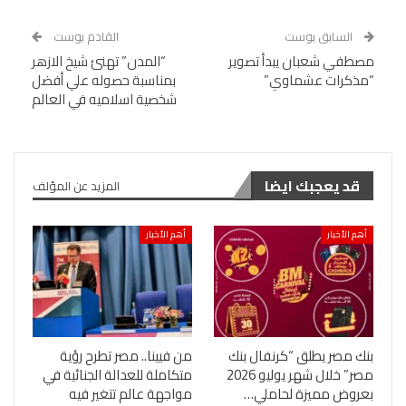
السابق بوست
القادم بوست
مصطفي شعبان يبدأ تصوير
“المدن” تهنئ شيخ الازهر
“مذكرات عشماوي”
بمناسبة حصوله علي أفضل
شخصية اسلاميه في العالم
قد يعجبك ايضا
المزيد عن المؤلف
أهم الأخبار
أهم الأخبار
بنك مصر يطلق “كرنفال بنك
من فيينا.. مصر تطرح رؤية
مصر” خلال شهر يوليو 2026
متكاملة للعدالة الجنائية في
بعروض مميزة لحاملي…
مواجهة عالم تتغير فيه