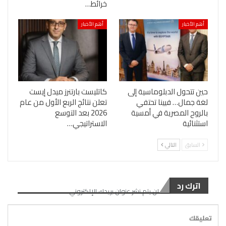
خرائط…
أهم الأخبار
أهم الأخبار
حين تتحول الدبلوماسية إلى
كاتليست بارتنرز ميدل إيست
لغة جمال… فيينا تحتفي
تعلن نتائج الربع الأول من عام
بالروح المصرية في أمسية
2026 بعد التوسع
استثنائية
الاستراتيجي…
السابق
التالي
اترك رد
لن يتم نشر عنوان بريدك الإلكتروني.