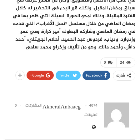
في قالب من الأكشن والتشويق، وكان من المقرر عرضه في
سباق رمضان المقبل، ولكنه قرر البدء في التحضير له خلال
الفترة المقبلة، وذلك لمحو الصورة السيئة التي ظهر بها في
رمضان الماضي من خلال مسلسل «نسل الأغراب»، الذي قدمه
في رمضان الماضي وشاركه البطولة أمير كرارة، ومي عمر،
وإدوارد، ودياب، فردوس عبد الحميد، أحلام الجريتلي، أحمد
داش، وأحمد مالك، وهو من تأليف وإخراج محمد سامي.
0
24
Google+
Twitter
Facebook
شارك
4074 المشاركات
0
AkheralAnbaaeg
تعليقات