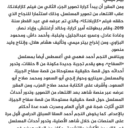
ومن المقرر أن يبدأ كرارة تصوير الجزء الثاني من فيلم كازابلانكا،
عقب الانتهاء من تصوير المسلسل، وذلك استثمارا للنجاح الذي
حققه فيلم «كازبلانكا»، والذي تم عرضه في عيد الفطر سنة
2019، وقام ببطولته أمير كرارة، وخالد أرغنتش، وإياد نصار،
وغادة عادل، وعمرو عبدالجليل، ولبلبة، وأحمد داش، ومحمود
البزاوي، ومن إخراج بيتر ميمي، وتأليف هشام هلال، وإنتاج وليد
منصور.
وينافس النجم أحمد فهمي في أغسطس أيضاً بمسلسل
«السفاح»، وهو يقدم تجربة جديدة مكونة من 8 حلقات، وتدور
أحداثه حول قصة حقيقية مستوحاة من قصة سفاح الجيزة،
والمسلسل سيناريو وحوار إنجي أبو السعود ومحمد صلاح أبو
السعود، وأشرف على الكتابة محمد صلاح العزب، ومن المقرر
عرضه عبر منصة شاهد بعد الانتهاء من التصوير، وتدور أحداث
المسلسل حول قصة حقيقية مستوحاة من قصة سفاح الجيزة،
التي أثارت ضجة في الرأي العام وصدرت ضده عدة أحكام
بالإعدام. كما يخوض النجم أحمد السقا السباق الدرامي لأول مرة
على المنصات من خلال شاهد الأصلية، وتدور أحداث المسلسل