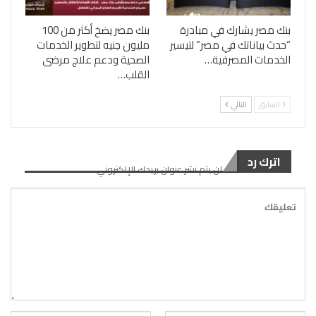
بنك مصر يشارك في مبادرة
بنك مصر يضخ أكثر من 100
“حدث بياناتك في مصر” لتيسير
مليون جنيه لتطوير الخدمات
الخدمات المصرفية…
الصحية ودعم علاج مرضى
القلب…
السابق
التالي
اترك رد
لن يتم نشر عنوان بريدك الإلكتروني.