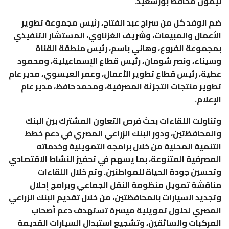
ليمون محافظ بورسعيد.
ضم الوفد كل من سراج عبد الفتاح، رئيس مجموعة تطوير
الأعمال والمبيعات، وشريف الغزناوي، المستشار التنفيذي
بمجموعة الفروع، وهاني باسم، رئيس منطقة القناة
وسيناء، ونصر شومان، رئيس قطاع الإسماعيلية، ومحمود
عطية، رئيس قطاع تطوير الأعمال، وعمر العيسوي، مدير عام
تطوير منتجات التجزئة المصرفية، ومحمد حافظ، مدير عام
الإعلام.
وتناولت اللقاءات بحث فرص التعاون المشترك بين البنك
والمحافظتين، ودور البنك الزراعي المصري في دعم خطط
التنمية المحلية من خلال برامجه التمويلية وخدماته
المصرفية المتنوعة، بما يسهم في تحفيز النشاط الاقتصادي
وتحسين جودة الحياة للمواطنين. وتم خلال اللقاءات
مناقشة تمويل منظومة النقل الجماعي وبرامج إحلال
وتجديد السيارات بالمحافظتين، من خلال تقديم البنك الزراعي
المصري لحلول تمويلية ميسرة تستهدف دعم أصحاب
المركبات والسائقين، وتشجيع استبدال السيارات القديمة