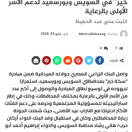
خير” في السويس وبورسعيد لدعم الأسر
الأولى بالرعاية
كتبت مني عبد الحفيظ
بواسطة
AkheralAnbaaeg
في
مايو 25, 2026
0
7
شارك
واصل البنك الزراعي المصري جولاته الميدانية ضمن مبادرة
“سكة خير” بمحافظتي السويس وبورسعيد، استمرارًا
لجهوده في توسيع نطاق المبادرة والوصول إلى أكبر عدد
من الأسر الأولى بالرعاية بمختلف المحافظات، وذلك في إطار
استراتيجيته للمسؤولية المجتمعية وحرصه على دعم الفئات
الأكثر احتياجًا مع اقتراب عيد الأضحى، حيث شملت الجولة
زيارة المحافظتين وكان في استقبال وفد البنك اللواء أركان
حرب/ هاني رشاد محافظ السويس، واللواء إبراهيم أحمد أبو