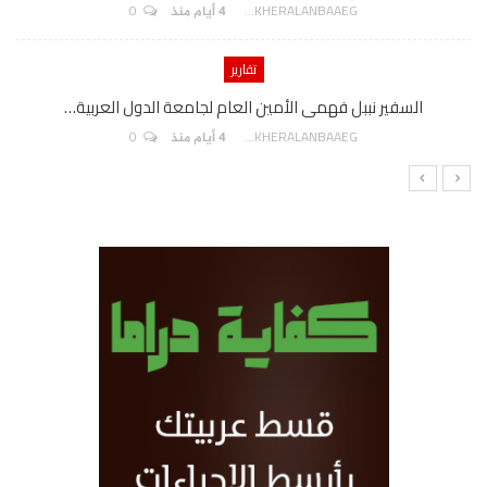
0
AKHERALANBAAEG
4 أيام منذ
تقارير
السفير نببل فهمى الأمين العام لجامعة الدول العربية…
0
AKHERALANBAAEG
4 أيام منذ