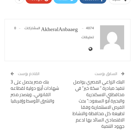
4074 المشاركات
0
AkheralAnbaaeg
تعليقات
السابق بوست
القادم بوست
البنك الزراعي المصري يواصل
بنك مصر يحصل على 3
تنفيذ مبادرة ” سكة خير” في
شهادات أيزو دولية لقطاعه
محافظتي الاسكندرية
القانوني.. ويتصدر مصر
والبحيرة أبو السعود:” بحث
والشرق الأوسط وإفريقيا
الفرص الاستثمارية وفقا
لطبيعة كل محافظة والنشاط
الاقتصادي السائد بها لدعم
جهود التنمية