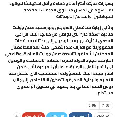
بسيارات حديثة أكثر أمانًا وكفاءة وأقل استهلاكًا للوقود،
بما يسهم في تحسين مستوى الخدمات المقدمة
للمواطنين، والحد من الانبعاثات
وتأتي زيارة محافظتي السويس وبورسعيد ضمن جولات
مبادرة “سكة خير” التي يواصل من خلالها البنك الزراعي
المصري تكثيف جهوده للوصول إلى مختلف محافظات
الجمهورية مع اقتراب عيد الأضحى، حيث تُعد المحافظتان
المحطتين الثامنة والتاسعة ضمن جولات المبادرة، وذلك في
إطار دعم جهود الدولة لتعزيز الحماية الاجتماعية والوصول
إلى الأسر الأولى بالرعاية، علمًا بأن المبادرة تأتي ضمن
استراتيجية البنك للمسؤولية المجتمعية التي تشمل دعم
التعليم والرعاية الصحية والتمكين الاقتصادي إلى جانب
توفير الدعم الغذائي بما يسهم في تحقيق أثر تنموي
مستدام.
0
7
Google+
Twitter
Facebook
شارك