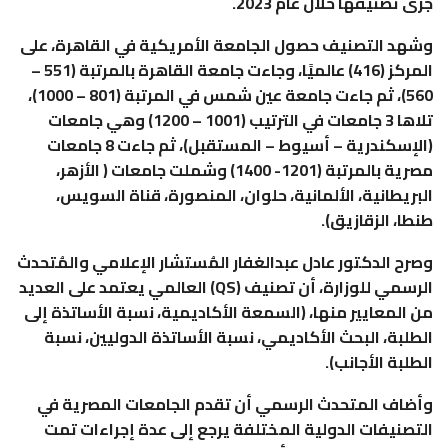
جرى تصنيفها خلال عام 2023.
وشهد التصنيف حصول الجامعة الأمريكية في القاهرة، على
المركز (416) عالميًا، وجاءت جامعة القاهرة بالمرتبة (551 –
560)، ثم جاءت جامعة عين شمس في المرتبة (801 – 1000)،
تلاها 3 جامعات في الترتيب (1001 – 1200) وهي جامعات
(الإسكندرية – أسيوط – المستقبل)، ثم جاءت 8 جامعات
مصرية بالمرتبة (1201- 1400) وشملت جامعات ( الأزهر،
البريطانية، الألمانية، حلوان، المنصورة، قناة السويس،
طنطا، الزقازيق).
وصرح الدكتور عادل عبدالغفار المُستشار الإعلامي والمُتحدث
الرسمي للوزارة، أن تصنيف (QS) العالمي يعتمد على العديد
من المعايير منها، (السمعة الأكاديمية، نسبة الأساتذة إلى
الطلبة، البحث الأكاديمي، نسبة الأساتذة الدوليين، نسبة
الطلبة الأجانب).
وأضاف المتحدث الرسمي أن تقدم الجامعات المصرية في
التصنيفات الدولية المختلفة يرجع إلى عدة إجراءات تمت