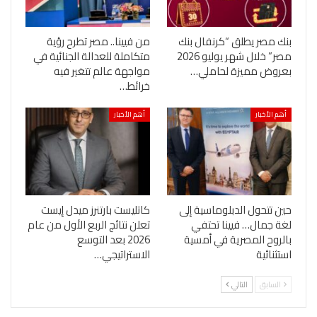
بنك مصر يطلق “كرنفال بنك
من فيينا.. مصر تطرح رؤية
مصر” خلال شهر يوليو 2026
متكاملة للعدالة الجنائية في
بعروض مميزة لحاملي…
مواجهة عالم تتغير فيه
خرائط…
أهم الأخبار
أهم الأخبار
حين تتحول الدبلوماسية إلى
كاتليست بارتنرز ميدل إيست
لغة جمال… فيينا تحتفي
تعلن نتائج الربع الأول من عام
بالروح المصرية في أمسية
2026 بعد التوسع
استثنائية
الاستراتيجي…
السابق
التالي