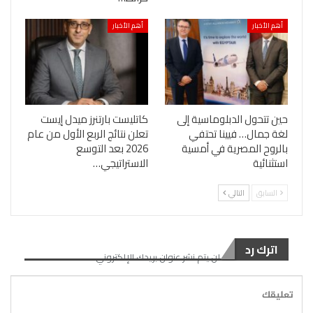
أهم الأخبار
أهم الأخبار
حين تتحول الدبلوماسية إلى
كاتليست بارتنرز ميدل إيست
لغة جمال… فيينا تحتفي
تعلن نتائج الربع الأول من عام
بالروح المصرية في أمسية
2026 بعد التوسع
استثنائية
الاستراتيجي…
السابق
التالي
اترك رد
لن يتم نشر عنوان بريدك الإلكتروني.