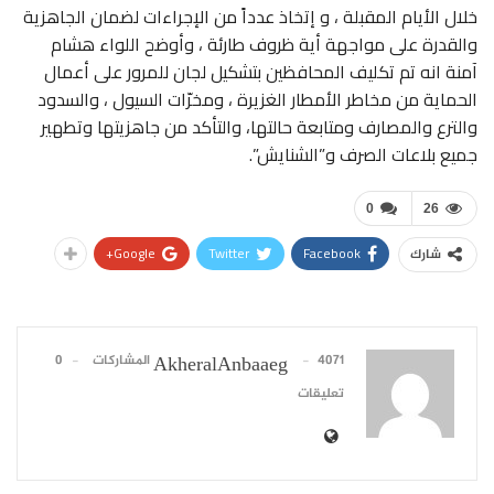
خلال الأيام المقبلة ، و إتخاذ عدداً من الإجراءات لضمان الجاهزية
والقدرة على مواجهة أية ظروف طارئة ، وأوضح اللواء هشام
آمنة انه تم تكليف المحافظين بتشكيل لجان للمرور على أعمال
الحماية من مخاطر الأمطار الغزيرة ، ومخرّات السيول ، والسدود
والترع والمصارف ومتابعة حالتها، والتأكد من جاهزيتها وتطهير
جميع بلاعات الصرف و”الشنايش”.
0
26
Google+
Twitter
Facebook
شارك
4071 المشاركات
0
AkheralAnbaaeg
تعليقات