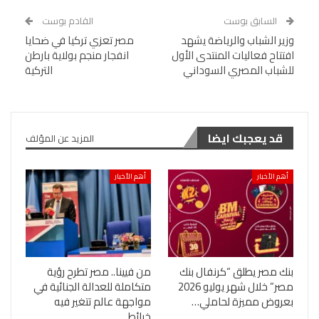
السابق بوست
القادم بوست
وزير الشباب والرياضة يشهد
مصر تعزي تركيا في ضحايا
افتتاح فعاليات المنتدى الأول
انفجار منجم بولاية بارطن
للشباب المصري السوداني
التركية
قد يعجبك ايضا
المزيد عن المؤلف
أهم الأخبار
أهم الأخبار
بنك مصر يطلق “كرنفال بنك
من فيينا.. مصر تطرح رؤية
مصر” خلال شهر يوليو 2026
متكاملة للعدالة الجنائية في
بعروض مميزة لحاملي…
مواجهة عالم تتغير فيه
خرائط…