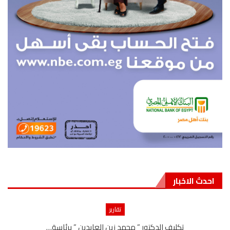
احدث الاخبار
تقارير
تكليف الدكتور ” محمد زين العابدين ” برئاسة…