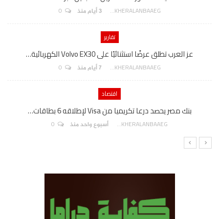
0
AKHERALANBAAEG
3 أيام منذ
تقارير
عز العرب تطلق عرضًا استثنائيًا على Volvo EX30 الكهربائية…
0
AKHERALANBAAEG
7 أيام منذ
اقتصاد
بنك مصر يحصد درعا تكريميا من Visa لإطلاقه 6 بطاقات…
0
AKHERALANBAAEG
أسبوع واحد منذ