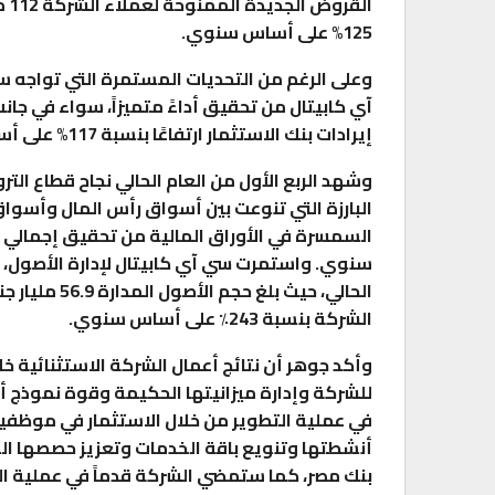
125% على أساس سنوي.
وعلى الرغم من التحديات المستمرة التي تواجه س
إيرادات بنك الاستثمار ارتفاعًا بنسبة 117% على أساس سنوي ليصل إلى 274 مليون جنيه مصري.
وشهد الربع الأول من العام الحالي نجاح قطاع الت
البارزة التي تنوعت بين أسواق رأس المال وأسو
سنوي. واستمرت سي آي كابيتال لإدارة الأصول، في ت
الشركة بنسبة 243٪ على أساس سنوي.
للشركة وإدارة ميزانيتها الحكيمة وقوة نموذج 
في عملية التطوير من خلال الاستثمار في موظفي
أنشطتها وتنويع باقة الخدمات وتعزيز حصصها ال
بنك مصر، كما ستمضي الشركة قدماً في عملية التو