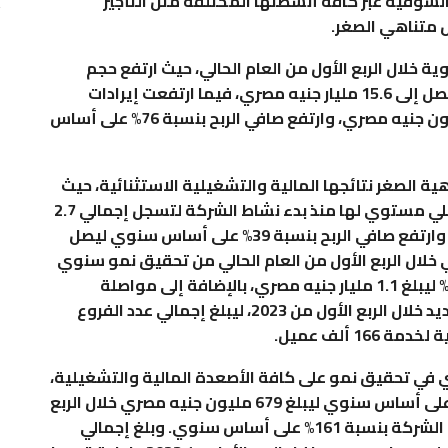
لسوقية عبر كافة أنشطتها المختلفة مثل التأجير
 متناهي الصغر.
 خلال الربع الأول من العام الحالي، حيث ارتفع حجم
محفظة الشركة بنسبة 49% على أساس سنوي ليصل إلى 15.6 مليار جنيه مصري، فيما ارتفعت إيرادات
الشركة 143% على أساس سنوي لتسجل 946 مليون جنيه مصري، وارتفع صافي الربح بنسبة 76% على أساس
 الصغر نتائجها المالية والتشغيلية الاستثنائية، حيث
تمكنت محفظة الشركة التمويلية من تسجيل أعلي مستوي لها منذ بدء نشاط الشركة لتسجل إجمالي 2.7
مليار جنيه مصري بارتفاع 48% على أساس سنوي. وارتفع صافي الربح بنسبة 39% على أساس سنوي ليصل
في خلال الربع الأول من العام الحالي من تحقيق نمو سنوي
في إجمالي القروض المقدمة لعملائها بنسبة 36% ليبلغ 1.1 مليار جنيه مصري، بالإضافة إلى مواصلة
الشركة للتوسع بشبكة فروعها بإضافة 12 فرع جديد خلال الربع الأول من 2023، ليبلغ إجمالي عدد الفروع
في تحقيق نمو على كافة الأصعدة المالية والتشغيلية،
حيث ارتفع حجم محفظتها التمويلية بنسبة 85% على أساس سنوي ليبلغ 679 مليون جنيه مصري خلال الربع
الأول من العام الحالي، فيما ارتفع إجمالي إيرادات الشركة بنسبة 161% على أساس سنوي. وبلغ إجمالي