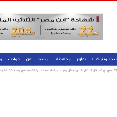
تصاد وبنوك
تقارير
محافظات
رياضة
فن
حوادث
م