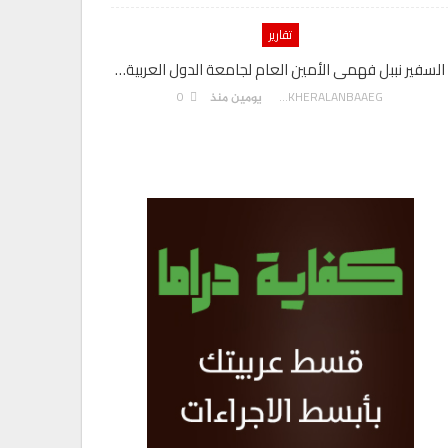
تقارير
السفير نببل فهمى الأمين العام لجامعة الدول العربية…
0
AKHERALANBAAEG
يومين منذ