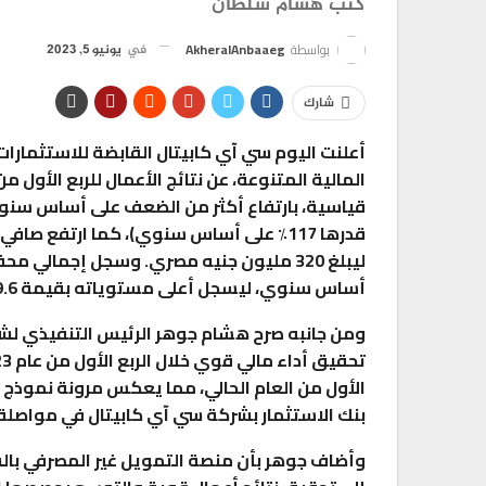
كتب هشام سلطان
بواسطة
AkheralAnbaaeg
في
يونيو 5, 2023
شارك
أساس سنوي، ليسجل أعلى مستوياته بقيمة 19.6 مليار جنيه مصري.
ومن جانبه صرح هشام جوهر الرئيس التنفيذي لش
الأول من العام الحالي، مما يعكس مرونة نموذج
بنك الاستثمار بشركة سي آي كابيتال في مواصلة 
وأضاف جوهر بأن منصة التمويل غير المصرفي بال