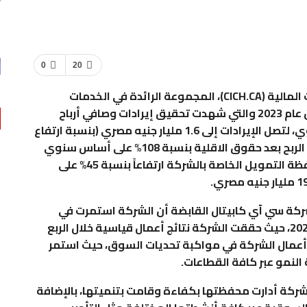
0
20
أعلنت اليوم سي آي كابيتال القابضة للاستثمارات المالية (CICH.CA)، المجموعة الرائدة في الخدمات
المالية المتنوعة، عن نتائج الأعمال للربع الأول من عام 2023 والتي شهدت تحقيق إيرادات وصافي أرباح
قياسية، بارتفاع أكثر من الضعف على أساس سنوي، لتصل الإيرادات إلى 1.6 مليار جنيه مصري (بنسبة ارتفاع
قدرها 117٪ على أساس سنوي)، كما ارتفع صافي الربح بعد حقوق الاقلية بنسبة 108% على أساس سنوي
ليبلغ 320 مليون جنيه مصري. وسجل إجمالي محفظة التمويل الخاصة بالشركة ارتفاعاً بنسبة 45% على
ركة سي آي كابيتال القابضة أن الشركة استمرت في
تحقيق أداء مالي قوي خلال الربع الأول من عام 2023، حيث حققت الشركة نتائج أعمال قياسية خلال الربع
 أعمال الشركة في مواكبة تحديات السوق، حيث استمر
النمو عبر كافة القطاعات.
شركة أدارت محفظتها بكفاءة وقامت بتنميتها، بالإضافة