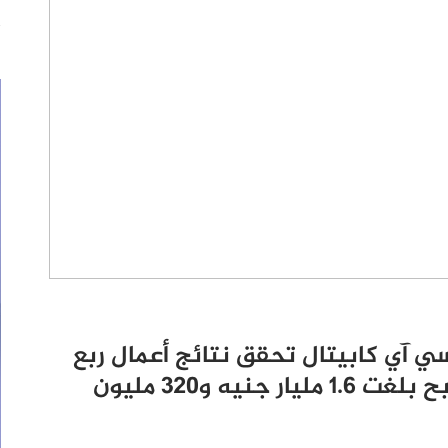
ج أعمال الربع الأول من 2023: سي آي كابيتال تحقق نتائج أعمال ربع
سنوية قياسية بإيرادات وصافي ربح بلغت 1.6 مليار جنيه و320 مليون