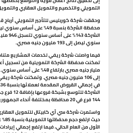
إلى تحقيق نتائج أعمال قوية والتوسع بحصصها ا
التمويلي والتخصيم والتمويل العقاري والتمويل
وحققت شركة كوربليس للتأجير التمويلي أرباح قوية
سنوي ليصل إلى 193 مليون جنيه مصري.
فيما واصلت شركة ريفي لخدمات المشاريع متناهية
إلى 106 مليون جنيه مصري. وتمكنت شركة ري
144 فرع في 20 محافظة بمختلفة أنحاء الجمهورية لخدمة 166 ألف عميل.
واستمرت شركة سي آي كابيتال للتمويل العقاري 