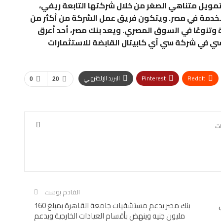
مويل متناهي الصغر من خلال شركتها التابعة ريفي،
دمة في مصر. ويتكون فريق عمل الشركة من أكثر من
ة وتنوعًا في السوق المصري. ويعد بنك مصر، أحد أعرق
سي في شركة سي آي كابيتال القابضة للاستثمارات
ReddIt
Pinterest
البريد الإلكتروني
0
20
القادم بوست
ي
بنك مصر يدعم مستشفيات جامعة القاهرة بمبلغ 160
مليون جنيه وينهض بأقسام العيادات الخارجية ويدعم