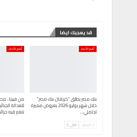
قد يعجبك ايضا
أهم الأخبار
أهم الأخبار
بنك مصر يطلق “كرنفال بنك مصر”
من فيينا.. مص
خلال شهر يوليو 2026 بعروض مميزة
للعدالة الجنا
لحاملي…
تتغير فيه خرا
السابق
التالي