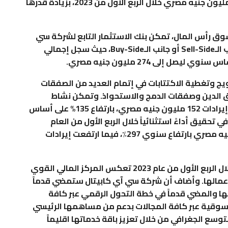
القروض الجديدة الممنوحة لعملاء الشركة 112 مليون جنيه مصري خلال الربع الأول من 2023، بزيادة قدرها
وق رأس المال، تمكن بنك الاستثمار التابع لشركة سي
آي كابيتال من تحقيق أداءً متميزاً، سواء في جانب الـSell-Side أو جانب الـBuy-Side، حيث سجل إجمالي
رويج وتغطية الاكتتابات في إتمام العديد من الصفقات
اق الدين وصفقات الدمج والاستحواذ. وتمكن نشاط
السمسرة في الأوراق المالية من تحقيق إجمالي إيرادات 152 مليون جنيه مصري، بارتفاع 135% على أساس
حقيق أداءً استثنائياً خلال الربع الأول من العام
الحالي، حيث بلغ حجم الأصول المدارة 56.9 مليار جنيه مصري بارتفاع سنوي 297٪، فيما ارتفعت إيرادات
وأكد جوهر أن نتائج أعمال الشركة الاستثنائية خلال الربع الأول من عام 2023 تعكس المركز المالي القوي
أعمالها. وأضاف أن شركة سي آي كابيتال ستمضي قدماً
ها والمضي قدماً في خطة التحول الرقمي عبر كافة
سوقية عبر كافة المجالات بدعم من مساهمها الرئيسي
سع الجغرافي من خلال تعزيز باقة خدماتها اقليماً