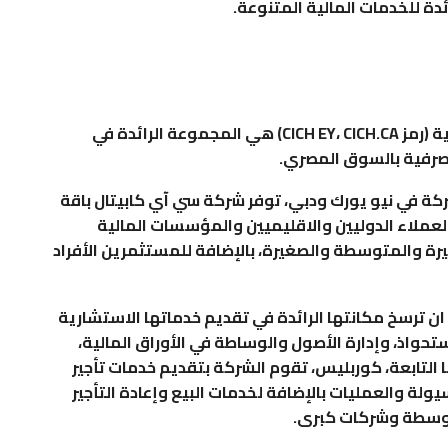
ة للخدمات المالية المتنوعة.
شركة سي آي كابيتال القابضة للاستثمارات المالية (رمز CICH EY، CICH.CA) هي المجموعة الرائدة في
لمصرفية بالسوق المصري.
ركة في نيو يورك ودبي، توفر شركة سي آي كابيتال باقة
لعملاء الدوليين والاقليميين والمؤسسات المالية
يرة والمتوسطة والصغيرة، بالإضافة للمستثمرين الأفراد
ن ترسخ مكانتها الرائدة في تقديم خدماتها الاستشارية
حواذ، وإدارة الأصول والوساطة في الأوراق المالية،
التابعة، كوربليس، تقوم الشركة بتقديم خدمات تأجير
ولة والعمليات بالإضافة لخدمات البيع وإعادة التأجير
توسطة وشركات كبرى.