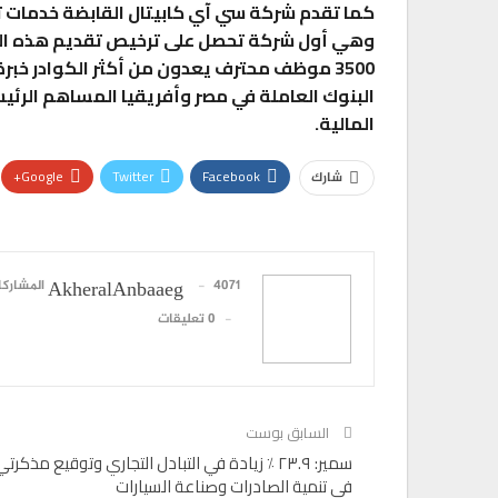
كما تقدم شركة سي آي كابيتال القابضة خدمات ت
وهي أول شركة تحصل على ترخيص تقديم هذه الخ
3500 موظف محترف يعدون من أكثر الكوادر خبر
البنوك العاملة في مصر وأفريقيا المساهم الرئي
المالية.
Google+
Twitter
Facebook
شارك
4071 المشاركات
AkheralAnbaaeg
0 تعليقات
السابق بوست
سمير: ٢٣.٩ ٪ زيادة في التبادل التجاري وتوقيع مذكرت
في تنمية الصادرات وصناعة السيارات