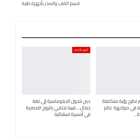
قسم القلب والصدر بأجهزة طبية
أهم الأخبار
ر تطرح رؤية متكاملة
حين تتحول الدبلوماسية إلى لغة
ئية في مواجهة عالم
جمال… فيينا تحتفي بالروح المصرية
ئط…
في أمسية استثنائية