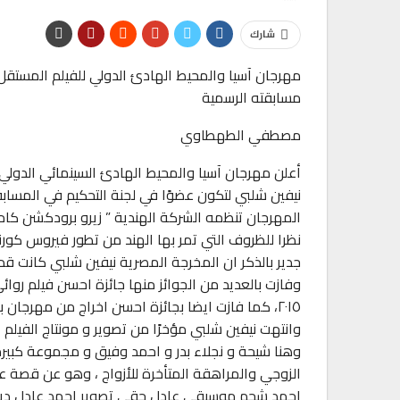
شارك
مهرجان آسيا والمحيط الهادئ الدولي للفيلم المستقل 
مسابقته الرسمية
مصطفي الطهطاوي
نيفين شلبي لتكون عضوًا في لجنة التحكيم في المسابقة
المهرجان تنظمه الشركة الهندية ” زيرو برودكشن كامب
نظرا للظروف التي تمر بها الهند من تطور فيروس كورن
جدير بالذكر ان المخرجة المصرية نيفين شلبي كانت قد
وفازت بالعديد من الجوائز منها جائزة احسن فيلم روا
٢٠١٥، كما فازت ايضا بجائزة احسن اخراج من مهرجان بومباي الدولي عن فيلم الباحثين عن الحرية عام ٢٠١٦ .
وانتهت نيفين شلبي مؤخرًا من تصوير و مونتاج الفيلم 
وهنا شيحة و نجلاء بدر و احمد وفيق و مجموعة كبيرة 
الزوجي والمراهقة المتأخرة للأزواج ، وهو عن قصة علا
احمد شحم موسيقي عادل حقي تصوير احمد عادل ديك