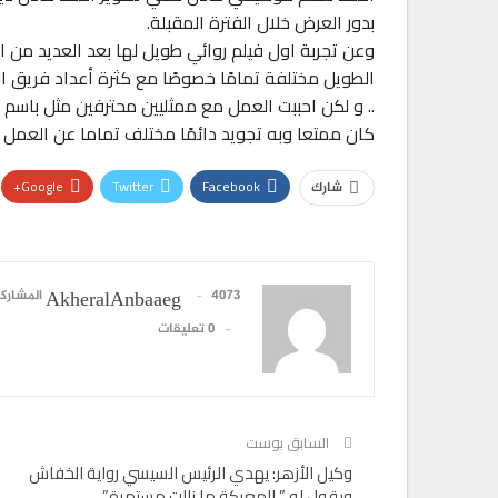
بدور العرض خلال الفترة المقبلة.
وعن تجربة اول فيلم روائي طويل لها بعد العديد من ال
الطويل مختلفة تمامًا خصوصًا مع كثرة أعداد فريق الع
.. و لكن احببت العمل مع ممثليين محترفين مثل باسم
كان ممتعا وبه تجويد دائمًا مختلف تماما عن العمل مع
Google+
Twitter
Facebook
شارك
تقارير
عز العرب تطلق عرضًا استثنائيًا
4073 المشاركات
AkheralAnbaaeg
الكهربائية…
0 تعليقات
0
AKHERALANBAAEG
أسبوع واحد منذ
اقتصاد
السابق بوست
بنك مصر يحصد درعا تكريميا من Visa لإطلاقه 6 بطاقات…
وكيل الأزهر: يهدي الرئيس السيسي رواية الخفاش
0
AKHERALANBAAEG
أسبوع واحد منذ
ويقول له ” المعركة ما زالت مستمرة”