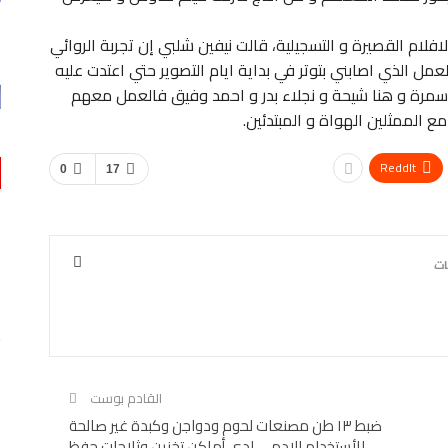
افلام القصيرة و التسجيلية، قالت نيفين شلبي إن تجربة الروائي
مل الذي اصابني بتوتر في بداية ايام التصوير حتي اعتدت عليه
 سمرة و هنا شيحة و نجلاء بدر و احمد وفيق فالعمل معهم
 الممثلين الهواة و المبتدئين.
ReddIt
0
17
تقارير
 على Volvo EX30
مهندس” على زين “يثمن خطة وزارة الصناعة…
0
AKHERALANBAAEG
4 ساعات منذ
اقتصاد
بنك مصر يضخ أكثر من 100 مليون جنيه لتطوير الخدمات
القادم بوست
الصحية…
ضبط ١٣ طن مصنعات لحوم ودواجن وكبدة غير صالحة
0
AKHERALANBAAEG
9 ساعات منذ
للأستخدام الادمي لدي أماكن تخزين وثلاجات حفظ