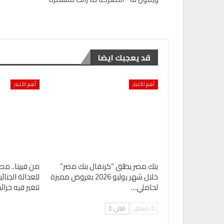
تقارير
هدي يسى” متحدث رئيسى فى ندوة المجلس ا
للثقافة…
قد يعجبك ايضا
0
AKHERALANBAAEG
أسبوع واحد منذ
أهم الأخبار
أهم الأخبار
بنك مصر يطلق “كرنفال بنك مصر”
من فيينا.. مص
خلال شهر يوليو 2026 بعروض مميزة
للعدالة الجنا
لحاملي…
تتغير فيه خرا
السابق
التالي