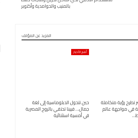
بالمنيب والحوامدية وأكتوبر
اقتصاد
لعربي
بنك مصر يشارك في مبادرة “حدث بياناتك في مصر”…
0
AKHERALANBAAEG
يومين منذ
المزيد عن المؤلف
أهم الأخبار
ر تطرح رؤية متكاملة
حين تتحول الدبلوماسية إلى لغة
ئية في مواجهة عالم
جمال… فيينا تحتفي بالروح المصرية
ئط…
في أمسية استثنائية