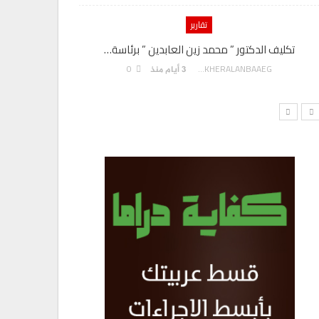
تقارير
تكليف الدكتور ” محمد زين العابدين ” برئاسة…
هدي يسى” م
0
AKHERALANBAAEG
3 أيام منذ