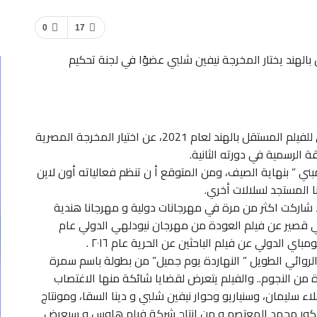
0
17
بالهند يختار المخرجة نيفين شلبي عضوًا في لجنة تحكيم
أعلن مهرجان آسيا والمحيط الهادئ السينمائي الدولي للفيلم المستقل بالهند لعام 2021، عن اختيار المخرجة المصرية
 الرسمية في دورته الثانية.
ني ” بنهاية الصيف، ومن المتوقع أ ن تنظم فعالياته أون لاين
ا المستجد لسلالات أخري.
 شاركت اكثر من مرة في مهرجانات دولية و مهرجانا هندية
ئي قصير عن فيلم العودة من مهرجان نيودلهي الدولي عام
الروائي الطويل ” النهاردة يوم جميل” من بطولة باسم سمرة
من النجوم.. والفيلم يتعرض لقضايا شائكة منها الاغتصاب
ء سليمان، وسنياريو وحوار نيفين شلبي و دينا السقا، ومونتاج
ور محمد المعتصم و من انتاج شركة فيلم هاوس و سيعرض