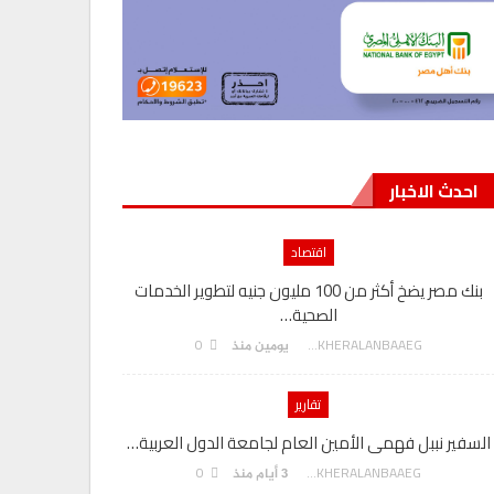
احدث الاخبار
اقتصاد
بنك مصر يضخ أكثر من 100 مليون جنيه لتطوير الخدمات
الصحية…
0
AKHERALANBAAEG
يومين منذ
تقارير
السفير نببل فهمى الأمين العام لجامعة الدول العربية…
بنك مصر يحصد درعا تكريم
0
AKHERALANBAAEG
3 أيام منذ