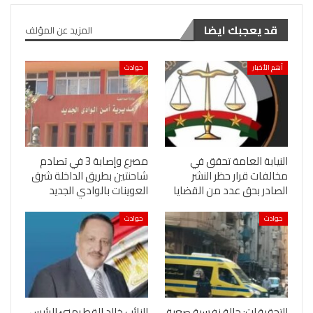
قد يعجبك ايضا
المزيد عن المؤلف
أهم الأخبار
حوادث
النيابة العامة تحقق في
مصرع وإصابة 3 في تصادم
مخالفات قرار حظر النشر
شاحنتين بطريق الداخلة شرق
الصادر بحق عدد من القضايا
العوينات بالوادي الجديد
حوادث
حوادث
التحقيقات: حالة نفسية صعبة
النائب خالد القط يهنئ الرئيس