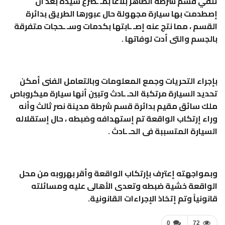
تلقي قسم شرطة الظاهر بلاغاً بمـ ـصرع سيدة بعد ان
إصطدمت بها سيارة مجهولة حال عبورها الطريق بدائرة
القسم ، مما نتج عنه إصـ ـابتها بكدمات وسـ ـحجات متفرقة
بالجسم والتى أدت لوفاتها .
بإجراء التحريات وجمع المعلومات وبالتعامل الفنى أمكن
تحديد السيارة مرتكبة الحـ ـادث وتبين أنها سيارة ميكروباص
ملك سائق مقيم بدائرة قسم شرطة مدينة نصر ثالث وأنه
وراء إرتكاب الواقعة تم إستهدافه وضبطه ، حال إستقلاله
السيارة المتسببة فى الحـ ـادث .
وبمواجهته إعترف بإرتكاب الواقعة وأقر بهروبه من محل
الواقعة خشية ضبطه وتعدى الأهالى عليه ومسائلته
قانونياً وتم إتخاذ الإجراءات القانونية.
0
72