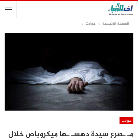
الصفحة الرئيسية
حوادث
حوادث
مـ ـصرع سيدة دهسـ ـها ميكروباص خلال