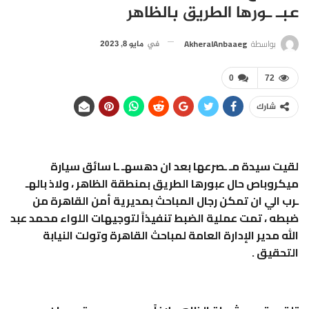
عبـ ـورها الطريق بالظاهر
بواسطة
AkheralAnbaaeg
في
مايو 8, 2023
0
72
شارك
لقيت سيدة مـ ـصرعها بعد ان دهسهـ ـا سائق سيارة
ميكروباص حال عبورها الطريق بمنطقة الظاهر ، ولاذ بالهـ
ـرب الي ان تمكن رجال المباحث بمديرية أمن القاهرة من
ضبطه ، تمت عملية الضبط تنفيذاً لتوجيهات اللواء محمد عبد
الله مدير الإدارة العامة لمباحث القاهرة وتولت النيابة
التحقيق .