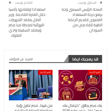
السابق بوست
القادم بوست
الصحة: الرئيس السيسي وجه
استعدادا لإفتتاحها رئاسيا
برفع درجة الاستعداد
خلال الفترة القادمة وزير
القصوى لتقديم الرعاية
النقل يتفقد التجهيزات
الطبية للقادمين من
النهائية لمحطة تحيا مصر
السودان
ويتفقد السفينة وادي
الملوك
قد يعجبك ايضا
المزيد عن المؤلف
أهم الأخبار
أهم الأخبار
بنك مصر يطلق “كرنفال بنك
من فيينا.. مصر تطرح رؤية
مصر” خلال شهر يوليو 2026
متكاملة للعدالة الجنائية في