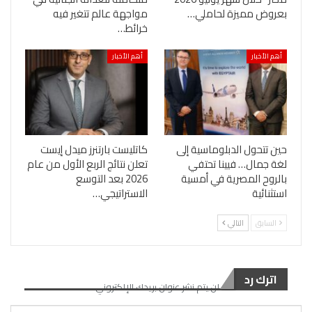
بعروض مميزة لحاملي…
مواجهة عالم تتغير فيه
خرائط…
أهم الأخبار
أهم الأخبار
حين تتحول الدبلوماسية إلى
كاتليست بارتنرز ميدل إيست
لغة جمال… فيينا تحتفي
تعلن نتائج الربع الأول من عام
بالروح المصرية في أمسية
2026 بعد التوسع
استثنائية
الاستراتيجي…
السابق
التالي
اترك رد
لن يتم نشر عنوان بريدك الإلكتروني.