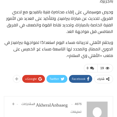
بالجزيرة.
وحرص موسيماني على إلقاء محاضرة فنية بالفيديو مع لاعبي
الفريق، للحديث عن مباراة بيراميدز، وللتأكيد على العديد من الأمور
الفنية الخاصة بالمباراة، وتحديد نقاط القوة والضعف في الفريق
المنافس قبل مواجهة الغد.
ويختتم الأهلي تدريباته مساء اليوم استعدادًا لمواجهة بيراميدز في
الدوري الممتاز، والمحدد لها التاسعة مساء غدٍ الخميس على
ملعب «الأهلي وي السلام».
0
19
Google+
Twitter
Facebook
شارك
4075 المشاركات
0
AkheralAnbaaeg
تعليقات