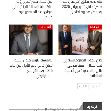
بنك مصر يطلق “كرنفال بنك
من فيينا.. مصر تطرح رؤية
مصر” خلال شهر يوليو 2026
متكاملة للعدالة الجنائية في
بعروض مميزة لحاملي…
مواجهة عالم تتغير فيه
خرائط…
أهم الأخبار
أهم الأخبار
حين تتحول الدبلوماسية إلى
كاتليست بارتنرز ميدل إيست
لغة جمال… فيينا تحتفي
تعلن نتائج الربع الأول من عام
بالروح المصرية في أمسية
2026 بعد التوسع
استثنائية
الاستراتيجي…
السابق
التالي
اترك رد
لن يتم نشر عنوان بريدك الإلكتروني.