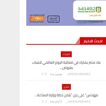
احدث الاخبار
اقتصاد
بنك مصر يشارك في فعالية اليوم العالمي للشباب
بعروض…
0
AKHERALANBAAEG
يومين منذ
تقارير
مهندس” على زين “يثمن خطة وزارة الصناعة…
0
AKHERALANBAAEG
3 أيام منذ