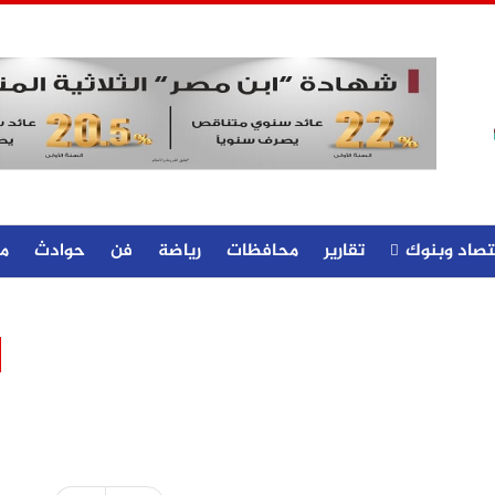
تصاد وبنوك
تقارير
محافظات
رياضة
فن
حوادث
م