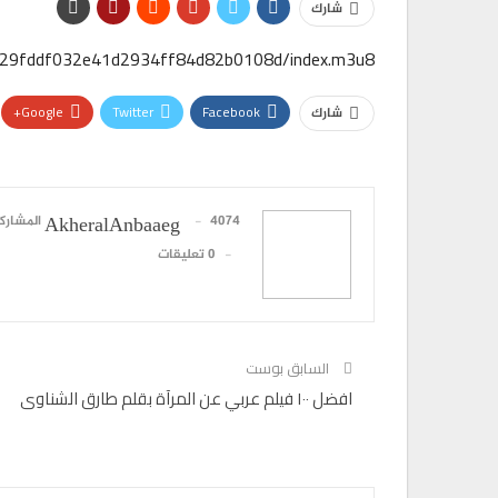
شارك
1229fddf032e41d2934ff84d82b0108d/index.m3u8
Google+
Twitter
Facebook
شارك
4074 المشاركات
AkheralAnbaaeg
0 تعليقات
السابق بوست
افضل ١٠٠ فيلم عربي عن المرآة بقلم طارق الشناوى