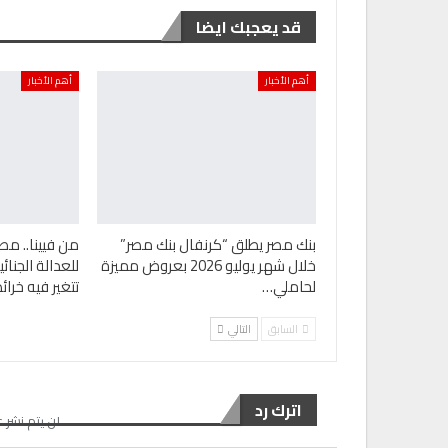
قد يعجبك ايضا
أهم الأخبار
أهم الأخبار
بنك مصر يطلق “كرنفال بنك مصر”
من فيينا.. مص
خلال شهر يوليو 2026 بعروض مميزة
للعدالة الجنا
لحاملي…
تتغير فيه خرا
السابق
التالي
اترك رد
لن يتم نشر ع