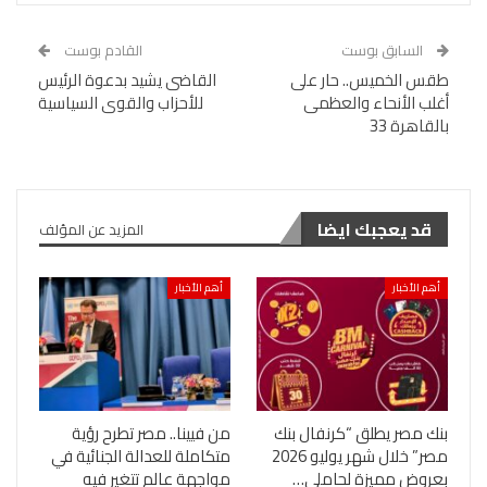
السابق بوست
القادم بوست
طقس الخميس.. حار على
القاضى يشيد بدعوة الرئيس
أغلب الأنحاء والعظمى
للأحزاب والقوى السياسية
بالقاهرة 33
قد يعجبك ايضا
المزيد عن المؤلف
أهم الأخبار
أهم الأخبار
بنك مصر يطلق “كرنفال بنك
من فيينا.. مصر تطرح رؤية
مصر” خلال شهر يوليو 2026
متكاملة للعدالة الجنائية في
بعروض مميزة لحاملي…
مواجهة عالم تتغير فيه