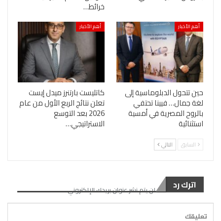
خرائط…
أهم الأخبار
أهم الأخبار
حين تتحول الدبلوماسية إلى
كاتليست بارتنرز ميدل إيست
لغة جمال… فيينا تحتفي
تعلن نتائج الربع الأول من عام
بالروح المصرية في أمسية
2026 بعد التوسع
استثنائية
الاستراتيجي…
السابق
التالي
اترك رد
لن يتم نشر عنوان بريدك الإلكتروني.