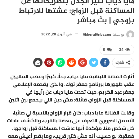
مايا دياب تثير الجدل بتصريحاتها عن
المساكنة قبل الزواج: عشتها للارتباط
بزوجي | بث مباشر
بواسطة
AkheralAnbaaeg
في
أبريل 28, 2022
0
34
شارك
أثارت الفنانة اللبنانية مايا دياب، جدلًا كبيرًا وغضب الملايين
عقب ظهورها ببرنامج جعفر توك، والذي يقدمه الإعلامي
جعفر عبد الكريم، حيث تحدث مايا دياب عن رأيها في
المساكنة قبل الزواج، قائلة: مش دين اللي بيجمع بين اثنين.
وقالت الفنانة مايا دياب: كان قرار الزواج بالنسبة لي صائبا،
لأنه من الضروري التعرف على بعضنا بالقرب، والكشف عادات
كل شخص منا، مؤكدة أنها عاشت المساكنة قبل زواجها،
مُعقبة: لو حسيت أنه مش كتير قريب، وما بقدر أعيش معه