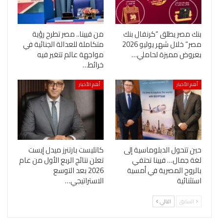
بنك مصر يطلق “كرنفال بنك
من فيينا.. مصر تطرح رؤية
مصر” خلال شهر يوليو 2026
متكاملة للعدالة الجنائية في
بعروض مميزة لحاملي…
مواجهة عالم تتغير فيه
خرائط…
أهم الأخبار
أهم الأخبار
حين تتحول الدبلوماسية إلى
كاتليست بارتنرز ميدل إيست
لغة جمال… فيينا تحتفي
تعلن نتائج الربع الأول من عام
بالروح المصرية في أمسية
2026 بعد التوسع
استثنائية
الاستراتيجي…
السابق
التالي