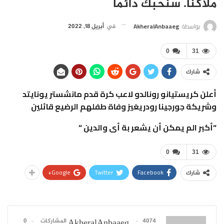
ملاكنا. سنحبك دائما
بواسطة
AkheralAnbaaeg
في
أبريل 18, 2022
0
31
شارك
أعلن كريستيانو رونالدو لاعب كرة قدم مانشستر يونايتد
وشريكة جورجينا رودريغيز وفاة طفلهم الرضيع قائلين
“أكبر الم يمكن أن يشعر بة أى والدين “
0
31
Google+
Twitter
Facebook
شارك
4074 المشاركات
0
AkheralAnbaaeg