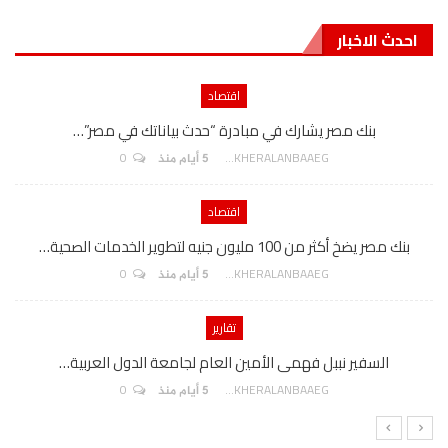
احدث الاخبار
اقتصاد
بنك مصر يشارك في مبادرة “حدث بياناتك في مصر”…
0
AKHERALANBAAEG
5 أيام منذ
اقتصاد
بنك مصر يضخ أكثر من 100 مليون جنيه لتطوير الخدمات الصحية…
0
AKHERALANBAAEG
5 أيام منذ
تقارير
السفير نببل فهمى الأمين العام لجامعة الدول العربية…
0
AKHERALANBAAEG
5 أيام منذ