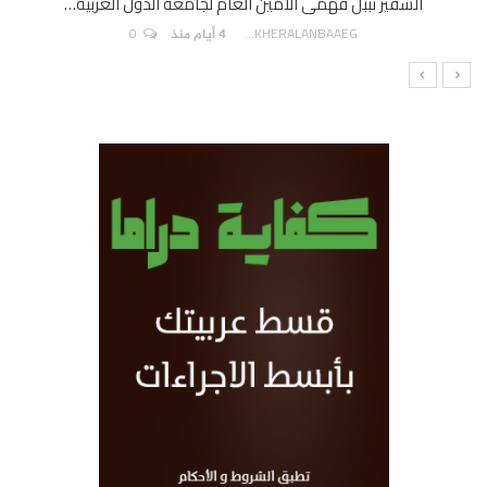
السفير نببل فهمى الأمين العام لجامعة الدول العربية…
0
AKHERALANBAAEG
4 أيام منذ