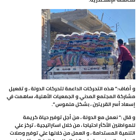
و أضاف:” هذه التحركات الداعمة لتحركات الدولة ، و تفعيل
مشاركة المجتمع المدني و الجمعيات الأهلية، ساهمت في
إسعاد أسر القريتين ، بشكل ملموس “.
و قال :” نعمل مع الدولة ، من أجل توفير حياة كريمة
للمواطنين الأكثر احتياجا ، من خلال استراتيجية ، تركز علي
التنمية المستدامة ، و العمل من خلالها علي توفير وصلات