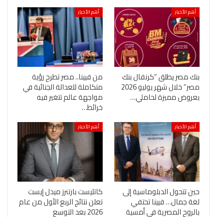
أهم الأخبار
أهم الأخبار
بنك مصر يطلق “كرنفال بنك
من فيينا.. مصر تطرح رؤية
مصر” خلال شهر يوليو 2026
متكاملة للعدالة الجنائية في
بعروض مميزة لحاملي…
مواجهة عالم تتغير فيه
خرائط…
أهم الأخبار
أهم الأخبار
حين تتحول الدبلوماسية إلى
كاتليست بارتنرز ميدل إيست
لغة جمال… فيينا تحتفي
تعلن نتائج الربع الأول من عام
بالروح المصرية في أمسية
2026 بعد التوسع