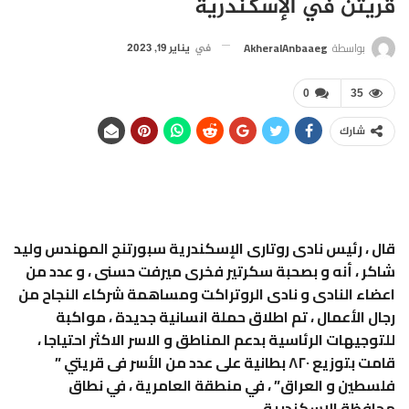
قريتن في الإسكندرية
بواسطة
AkheralAnbaaeg
في
يناير 19, 2023
0
35
شارك
قال ، رئيس نادى روتارى الإسكندرية سبورتنج المهندس وليد
شاكر ، أنه و بصحبة سكرتير فخرى ميرفت حسنى ، و عدد من
اعضاء النادى و نادى الروتراكت ومساهمة شركاء النجاح من
رجال الأعمال ، تم اطلاق حملة انسانية جديدة ، مواكبة
للتوجيهات الرئاسية بدعم المناطق و الاسر الاكثر احتياجا ،
قامت بتوزيع ٨٢٠ بطانية على عدد من الأسر فى قريتي ”
فلسطين و العراق” ، في منطقة العامرية ، في نطاق
محافظة الإسكندرية.