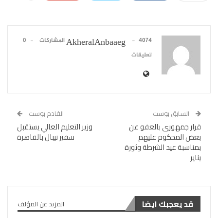
4074 المشاركات
0
AkheralAnbaaeg
تعليقات
السابق بوست
القادم بوست
قرار جمهورى بالعفو عن
وزير التعليم العالي يستقبل
بعض المحكوم عليهم
سفير نيبال بالقاهرة
بمناسبة عيد الشرطة وثورة
يناير
قد يعجبك ايضا
المزيد عن المؤلف