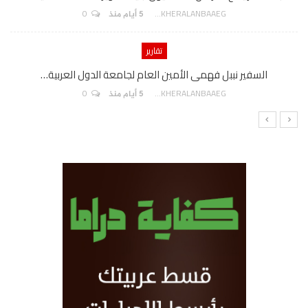
0
AKHERALANBAAEG
5 أيام منذ
تقارير
السفير نببل فهمى الأمين العام لجامعة الدول العربية…
0
AKHERALANBAAEG
5 أيام منذ