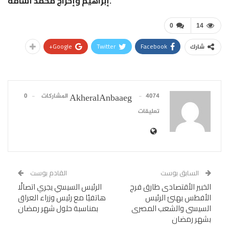
إبراهيم وإخراج محمد أسامة.
0
14
Google+
Twitter
Facebook
شارك
4074 المشاركات
0
AkheralAnbaaeg
تعليقات
السابق بوست
القادم بوست
الخبير الأقتصادى طارق فرج
الرئيس السيسي يجري اتصالًا
الأفطس يهنئ الرئيس
هاتفيًا مع رئيس وزراء العراق
السيسى والشعب المصرى
بمناسبة حلول شهر رمضان
بشهر رمضان