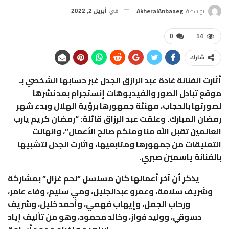
بواسطة
AkheralAnbaaeg
في
أبريل 2, 2022
0
14
شارك
أثارت الفنانة غادة عبد الرازق الجدل غبر حسابها الشخصي بـ
موقع تبادل الصور والفيديوهات إنستجرام بعد نشرها
لصورتها بالحجاب، مهنئة جمهورها برؤية الهلال وبدء شهر
رمضان المبارك. وعلقت عبد الرزاق قائلة: “رمضان كريم يارب
العالمين تقبل الله منا ومنكم صالح الأعمال”، وانهالت
التعليقات من جمهورها ومتابعيها، واثارت الجدل لتشبيها
بالفنانة ياسمين صبري.
يذكر أن آخر أعمالها كان مسلسل “لحم غزال” بمشاركة
وشريف سلامة، وعمرو عبدالجليل، ومي سليم، وفاء عامر،
ورحاب الجمل، وإيهاب فهمي، وأحمد خليل، وشريف
دسوقي، ووليد فواز، وخالد محمود، وهو من تأليف إياد