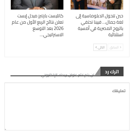
حين تتحول الدبلوماسية إلى
كاتليست بارتنرز ميدل إيست
لغة جمال… فيينا تحتفي
تعلن نتائج الربع الأول من عام
بالروح المصرية في أمسية
2026 بعد التوسع
استثنائية
الاستراتيجي…
السابق
التالي
اترك رد
لن يتم نشر عنوان بريدك الإلكتروني.