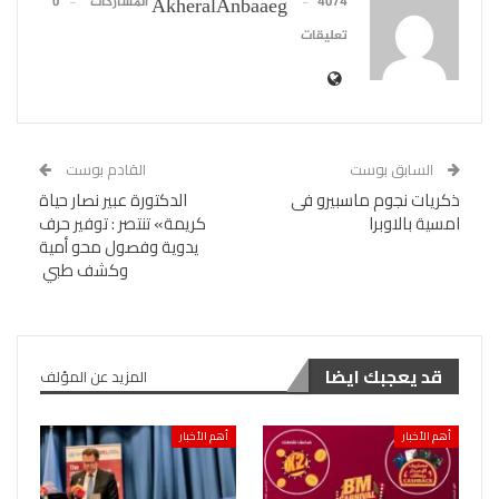
4074 المشاركات
0
AkheralAnbaaeg
تعليقات
السابق بوست
القادم بوست
ذكريات نجوم ماسبيرو فى
الدكتورة عبير نصار حياة
امسية بالاوبرا
كريمة» تنتصر : توفير حرف
يدوية وفصول محو أمية
وكشف طبي
قد يعجبك ايضا
المزيد عن المؤلف
أهم الأخبار
أهم الأخبار