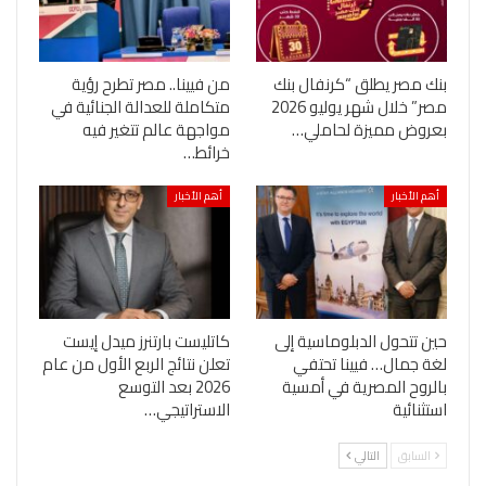
بنك مصر يطلق “كرنفال بنك
من فيينا.. مصر تطرح رؤية
مصر” خلال شهر يوليو 2026
متكاملة للعدالة الجنائية في
بعروض مميزة لحاملي…
مواجهة عالم تتغير فيه
خرائط…
أهم الأخبار
أهم الأخبار
حين تتحول الدبلوماسية إلى
كاتليست بارتنرز ميدل إيست
لغة جمال… فيينا تحتفي
تعلن نتائج الربع الأول من عام
بالروح المصرية في أمسية
2026 بعد التوسع
استثنائية
الاستراتيجي…
السابق
التالي