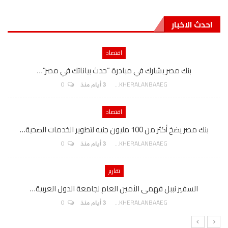
احدث الاخبار
اقتصاد
بنك مصر يشارك في مبادرة “حدث بياناتك في مصر”…
0
AKHERALANBAAEG
3 أيام منذ
اقتصاد
بنك مصر يضخ أكثر من 100 مليون جنيه لتطوير الخدمات الصحية…
0
AKHERALANBAAEG
3 أيام منذ
تقارير
السفير نببل فهمى الأمين العام لجامعة الدول العربية…
0
AKHERALANBAAEG
3 أيام منذ