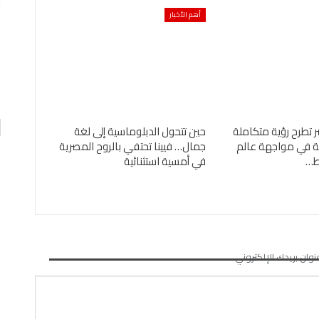
أهم الأخبار
تقارير
السفير نببل فهمى الأمين العام لجامعة الدول العربية…
صاصات
0
AKHERALANBAAEG
يومين منذ
ر تطرح رؤية متكاملة
حين تتحول الدبلوماسية إلى لغة
ئية في مواجهة عالم
جمال… فيينا تحتفي بالروح المصرية
ئط…
في أمسية استثنائية
نوان بريدك الإلكتروني.