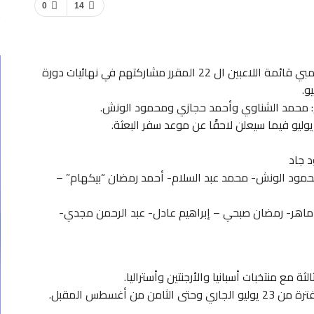
0
14
اعلن شوقي غريب المدير الفني للمنتخب الوطني الأولمبي قائمة اللاعبين ال 22 المقرر مشاركتهم في نهائيات دورة
و.
م: محمد الشناوي وأحمد حجازي ومحمود الونش.
 جاد
محمود الونش- محمد عبد السلام- أحمد رمضان “بيكهام” –
ماهر- رمضان صبحي – إبراهيم عادل- عبد الرحمن مجدي-
 مع منتخبات أسبانيا والأرجنتين وأستراليا.
 أغسطس المقبل.