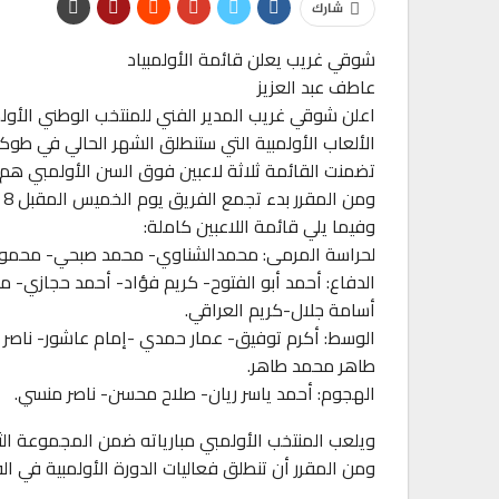
شارك
شوقي غريب يعلن قائمة الأولمبياد
عاطف عبد العزيز
الألعاب الأولمبية التي ستنطلق الشهر الحالي في طوكي
تضمنت القائمة ثلاثة لاعبين فوق السن الأولمبي ه
ومن المقرر بدء تجمع الفريق يوم الخميس المقبل 8 يوليو فيما سيعلن لاحقًا عن موعد سفر البعثة.
وفيما يلي قائمة اللاعبين كاملة:
لحراسة المرمى: محمدالشناوي- محمد صبحي- محمود
الدفاع: أحمد أبو الفتوح- كريم فؤاد- أحمد حجازي- 
أسامة جلال-كريم العراقي.
الوسط: أكرم توفيق- عمار حمدي -إمام عاشور- ناصر 
طاهر محمد طاهر.
الهجوم: أحمد ياسر ريان- صلاح محسن- ناصر منسي.
ويلعب المنتخب الأولمبي مبارياته ضمن المجموعة الثالثة
ومن المقرر أن تنطلق فعاليات الدورة الأولمبية في الفترة من 23 يوليو الجاري وحتى الثامن من