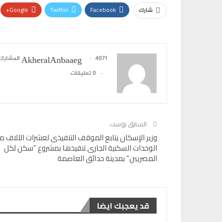
Google+
Twitter
Facebook
شارك
4071 المشاركات
AkheralAnbaaeg
0 تعليقات
تقارير
السابق بوست
هدي يسى” متحدث رئيسى فى ندوة المجلس ا
وزير الإسكان يتابع الموقف التنفيذى لعشرات الآلاف م
للثقافة…
الوحدات السكنية الجارى تنفيذها بمشروع “سكن لكل
0
AKHERALANBAAEG
أسبوع واحد منذ
المصريين” بمدينة حدائق العاصمة
تقارير
بنك مصر يوقع بروتوكول تعاون مع مؤسسة مص
قد يعجبك ايضا
لتشغيل 50…