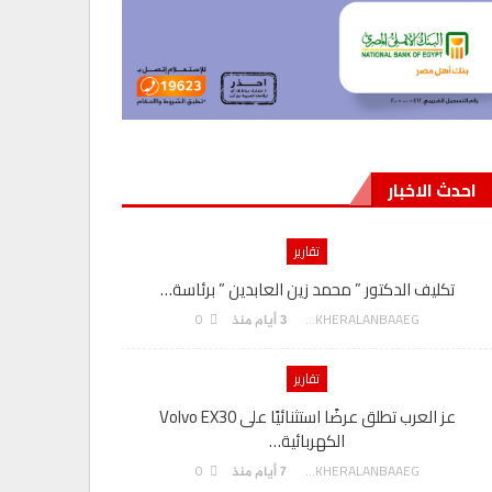
احدث الاخبار
تقارير
تكليف الدكتور ” محمد زين العابدين ” برئاسة…
هدي يسى” م
0
AKHERALANBAAEG
3 أيام منذ
تقارير
عز العرب تطلق عرضًا استثنائيًا على Volvo EX30
الكهربائية…
بنك مصر يوقع
0
AKHERALANBAAEG
7 أيام منذ