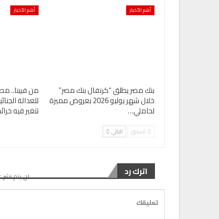
0
AKHERALANBAAEG
أسبوع واحد منذ
أهم الأخبار
أهم الأخبار
تقارير
رئيس المكتب التنفيذي للمجلس العربي للاخت
الصحية…
0
AKHERALANBAAEG
أسبوعين منذ
بنك مصر يطلق “كرنفال بنك مصر”
من فيينا.. مص
خلال شهر يوليو 2026 بعروض مميزة
للعدالة الجنا
لحاملي…
تتغير فيه خرا
السابق
التالي
اترك رد
لن يتم نشر ع