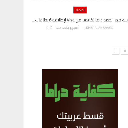
اقتصاد
بنك مصر يحصد درعا تكريميا من Visa لإطلاقه 6 بطاقات…
رئيس المكت
0
AKHERALANBAAEG
أسبوع واحد منذ