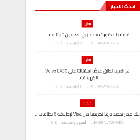
احدث الاخبار
تقارير
تكليف الدكتور ” محمد زين العابدين ” برئاسة…
هدي يسى” م
0
AKHERALANBAAEG
3 أيام منذ
تقارير
عز العرب تطلق عرضًا استثنائيًا على Volvo EX30
الكهربائية…
بنك مصر يوقع
0
AKHERALANBAAEG
7 أيام منذ
اقتصاد
بنك مصر يحصد درعا تكريميا من Visa لإطلاقه 6 بطاقات…
رئيس المكت
0
AKHERALANBAAEG
أسبوع واحد منذ