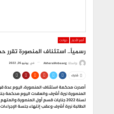
أهم الأخبار
حوادث
رسمياً.. استئناف المنصورة تقرر ح
بواسطة
AkheralAnbaaeg
في
يونيو 26, 2022
شارك
أصدرت محكمة استئناف المنصورة، اليوم عدة قرا
لسنة 2022 جنايات قسم أول المنصورة وال
الطالبة نيرة أشرف وعقب إنتهاء جلسة الإجراءات أ