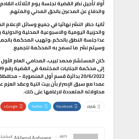
والدفاع عن المدعين بالحق المدني والمتهم.
ثانيا: حظر النشر نهائيا في جميع وسائل الإعلا
تقارير
والحزبية اليومية والاسبوعية المحلية والدولية 
هدي يسى” متحدث رئيسى فى ندوة المجلس ا
عدا جلسة النطق بالحكم ،وتهيب المحكمة بالجميع ا
للثقافة…
وسيتم نشر ما تسمح به المحكمة للجميع.
0
AKHERALANBAAEG
أسبوع واحد منذ
كان المستشار محمد لبيب، المحامي العام الأول ل
تقارير
20/6/2022 بدائرة قسم أول المنصورة – محا
بنك مصر يوقع بروتوكول تعاون مع مؤسسة مص
عمدا مع سبق الإصرار بأن بيت النية وعقد العزم عل
لتشغيل 50…
محاولاته المتعددة لارغامها على ذلك.
0
AKHERALANBAAEG
أسبوع واحد منذ
Google+
Twitter
Facebook
شارك
تقارير
رئيس المكتب التنفيذي للمجلس العربي للاخت
الصحية…
0
AKHERALANBAAEG
أسبوعين منذ
4071 المشاركات
AkheralAnbaaeg