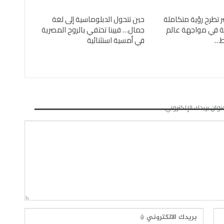
ر تطرح رؤية متكاملة
حين تتحول الدبلوماسية إلى لغة
ئية في مواجهة عالم
جمال… فيينا تحتفي بالروح المصرية
ئط…
في أمسية استثنائية
نوان بريدك الإلكتروني.