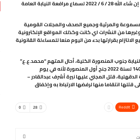
أولا تأجيل نظر القضية لجلسة يوم الثلاثاء القادم إن شاء الله 28 / 6 / 2022 لسماع مرافعة النيابة العامة
م المسموعة والمرئية وجميع الصحف والمجلات القومية
اقتصاد
وغيرها من النشرات اي كانت وكذلك المواقع الإلكترونية
لعربي
بنك مصر يشارك في مبادرة “حدث بياناتك في مصر”…
لالتزام بقرارتها بدء من اليوم منعا للمساءلة القانونية
0
AKHERALANBAAEG
يومين منذ
نيابة جنوب المنصورة الكلية، أحال المتهم “محمد.ع.ع”
اقتصاد
إلى محكمة الجنايات المختصة في القضية رقم 1409 لسنة 2022 جنح أول المنصورة لأنه في يوم
بنك مصر يضخ أكثر من 100 مليون جنيه لتطوير الخدمات
فظة الدقهلية، قتل المجني عليها نيرة أشرف عبدالقادر –
ر الخير
الصحية…
ى قتلها انتقاما منها لرفضها الارتباط به وإخفاق
0
AKHERALANBAAEG
يومين منذ
تقارير
ReddIt
0
28
السفير نببل فهمى الأمين العام لجامعة الدول العربية…
صاصات
0
AKHERALANBAAEG
يومين منذ