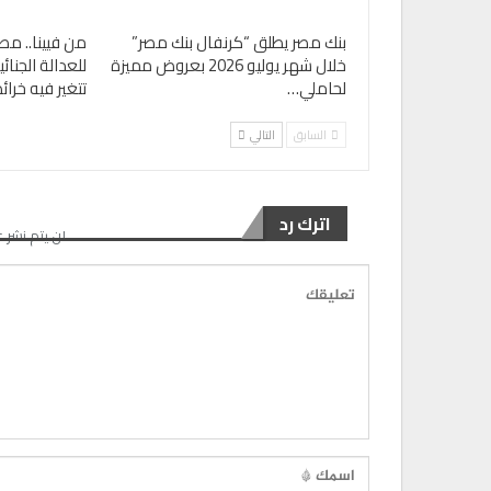
بنك مصر يطلق “كرنفال بنك مصر”
من فيينا.. مص
خلال شهر يوليو 2026 بعروض مميزة
للعدالة الجنا
لحاملي…
تتغير فيه خرا
السابق
التالي
اترك رد
لن يتم نشر ع