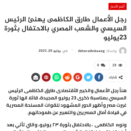
أهم الأخبار
رجل الأعمال طارق الكاظمى يهنئ الرئيس
السيسي والشعب المصري بالاحتفال بثورة
23يوليو
بواسطة
AkheralAnbaaeg
في
يوليو 20, 2023
0
19
شارك
هنأ رجل الأعمال والخبير الأقتصادى طارق الكاظمى الرئيس
السيسي بمناسبة ذكرى 23 يوليو المجيدة، قائلا انها ثورة
غيرت مصر وأظهر الدور المشهود للقوات المسلحة المصرية
في قيادة آمال المصريين والتعبير عن طموحاتهم.
ونوه الكاظمى ، بالاحتفال بثورة ٢٣ يوليو، والتي تأتي بعد