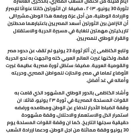
أيام قليلة من احتفال الشعب المصري، بالذكرى العاشرة
لثورة 30 يونيو، ٢٠١٣ ، مضيفا: ان الثورتين كانتا عنوانًا للإصرار
والإرادة الوطنية، من أجل عزة ورفعة هذا الوطن،مشيراالى
أن التزامن بين الثورتين أسعد المصريين باعتبارهما محطتين
تاريخيتين مهمتين للغاية في مسيرة الحرية والاستقلال
والقرار الوطني للمصريين.
وتابع الكاظمى إن أثار ثورة 23 يوليو لم تقف عن حدود مصر
فقط، ولكنها غيرت العالم العربي كله واتجهت به نحو الحرية
والقومية العربية. مضيفا: ستظل ثورة مصرية عظيمة غيرت
الأوضاع تماما في مصر، وانحازت للمواطن المصري وحريته
وأماله في غد أفضل.
وأشاد الكاظمى بالدور الوطني المشهود الذي قامت به
القوات المسلحة المصرية في ثورة ٢٣ يوليو، قائلا: ان
وقفة الضباط الأحرار للدفاع عن الوطن ومطامحه ورفضه
استمرار الذل والاستعمار والاحتلال، وقفة مشهودة
حقيقية سجلها التاريخ. كما ان وقفة القوات المسلحة يوم
30 يونيو وقفة مماثلة من اجل الوطن، ودعما لإرادة الشعب