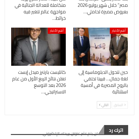
مصر” خلال شهر يوليو 2026
متكاملة للعدالة الجنائية في
بعروض مميزة لحاملي…
مواجهة عالم تتغير فيه
خرائط…
أهم الأخبار
أهم الأخبار
حين تتحول الدبلوماسية إلى
كاتليست بارتنرز ميدل إيست
لغة جمال… فيينا تحتفي
تعلن نتائج الربع الأول من عام
بالروح المصرية في أمسية
2026 بعد التوسع
استثنائية
الاستراتيجي…
السابق
التالي
اترك رد
لن يتم نشر عنوان بريدك الإلكتروني.