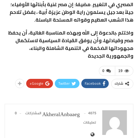
المصري في التغيير. مضيفا: إن مصر غنية بأبنائها الأوفياء؛
جيلاً بعد جيل يسلمون راية الوطن عزيزة أبية ، بفضل تلاحم
هذا الشعب العظيم وقواته المسلحة الباسلة.
واختتم ،بالدعوة إلى الله وبهذه المناسبة الغالية، أن يحفظ
مصر وقيادتها، وأن يوفق القيادة السياسية لاستكمال
مجهوداتها الضخمة في التنمية الشاملة والبناء،
والجمهورية الجديدة
0
19
Google+
Twitter
Facebook
شارك
4075 المشاركات
0
AkheralAnbaaeg
تعليقات