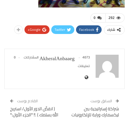
0
292
Google+
Twitter
Facebook
شارك
4073 المشاركات
0
AkheralAnbaaeg
تعليقات
السابق بوست
القادم بوست
شراكة إستراتيجية بين
( انفضّ الدور الأول/ استريح
ليكسمارك وراية للإلكترونيات
الله يسلمك ) .!! *الجزء الأول:*