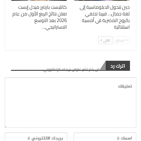
حين تتحول الدبلوماسية إلى
كاتليست بارتنرز ميدل إيست
لغة جمال… فيينا تحتفي
تعلن نتائج الربع الأول من عام
بالروح المصرية في أمسية
2026 بعد التوسع
استثنائية
الاستراتيجي…
السابق
التالي
اترك رد
لن يتم نشر عنوان بريدك الإلكتروني.