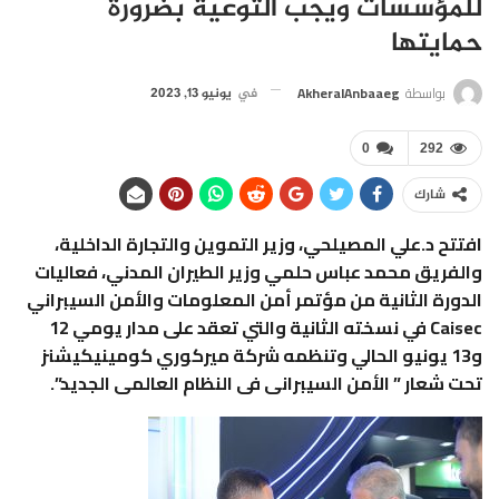
للمؤسسات ويجب التوعية بضرورة
حمايتها
بواسطة
AkheralAnbaaeg
في
يونيو 13, 2023
0
292
شارك
افتتح د.علي المصيلحي، وزير التموين والتجارة الداخلية،
والفريق محمد عباس حلمي وزير الطيران المدني، فعاليات
الدورة الثانية من مؤتمر أمن المعلومات والأمن السيبراني
Caisec في نسخته الثانية والتي تعقد على مدار يومي 12
و13 يونيو الحالي وتنظمه شركة ميركوري كومينيكيشنز
تحت شعار ” الأمن السيبرانى فى النظام العالمى الجديد”.