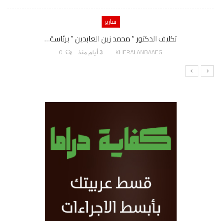
تقارير
تكليف الدكتور ” محمد زين العابدين ” برئاسة…
0
AKHERALANBAAEG
3 أيام منذ