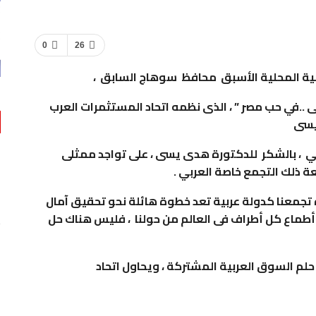
0
26
مية المحلية الأسبق محافظ سوهاج السابق ،
ى ..في حب مصر ” ، الذى نظمه اتحاد المستثمرات العرب
يسى
 ، بالشكر للدكتورة هدى يسى ، على تواجد ممثلى
ة ذلك التجمع خاصة العربي .
 تجمعنا كدولة عربية تعد خطوة هائلة نحو تحقيق آمال
أطماع كل أطراف فى العالم من حولنا ، فليس هناك حل
لم السوق العربية المشتركة ، ويحاول اتحاد