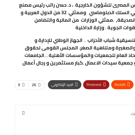
 المصرى للشؤون الخارجية ، د. حسن راتب رئيس مصنع
سيناء للأسمنت الأبيض ، السادة السفراء و ممثلي السلك الدبلوماسي وممثلي 32 من الدول العربية و
 الصديقة, .ممثلي الوزارات من المالية والتضامن
قوات الجوية . وزارة الداخلية
قية شباب الأحزاب . الجهاز الوطني للإدارة و
والصغيرة ومتناهية الصغر. المجلس القومى لحقوق
حاد العام للجمعيات والمؤسسات الأهلية . .الجامعات
د و جمعية سيدات الاعمال .كبار مستثمرين و رجال أعمال
ReddIt
Pinterest
البريد الإلكتروني
0
26