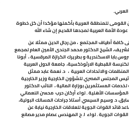
العربي.
 القومى للمنطقة العربية بأكملها مؤكدا أن كل خطوة
عودة الأمة العربية لمجدها القديم إن شاء الله
ى كافة أطياف المجتمع ، من رجال الدين ممثلا عن
 الشريف، الشيخ الدكتور محمد الجندى الأمين العام لمجمع
روس بابا الاسكندرية و بطريرك الكرازة المرقسية ، أبونا
نيسة القبطية الارثوذكسية، جامعة الدول العربية
المنظمات والاتحادات العربية ، د. نعمة عابد ممثل
رئيس المجلس المصري للشؤون الخارجية وزير الخارجية
لخدمات المستثمرين ب‍وزارة المالية ، النائب الدكتور
والمؤسسات الأهلية . لواء أركان حرب محسن النعماني
بق، د. وسيم السيسي أستاذ جراحات المسالك البولية،
د قائد القوات الجوية للعلاقات الخارجية نيابة عن
القوات الجوية . لواء ا. ح المهندس عصام مدير مصانع