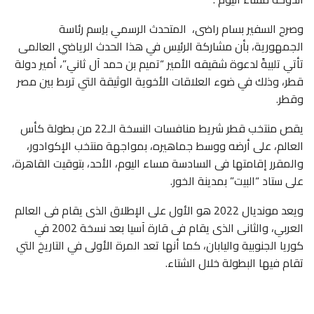
وصرح السفير بسام راضى، المتحدث الرسمي باِسم رئاسة
الجمهورية، بأن مشاركة الرئيس في هذا الحدث الرياضي العالمى
تأتي تلبيةً لدعوة شقيقه الأمير “تميم بن حمد آل ثاني”، أمير دولة
قطر، وذلك في ضوء العلاقات الأخوية الوثيقة التي تربط بين مصر
وقطر.
يقص منتخب قطر شريط منافسات النسخة الـ22 من بطولة كأس
العالم، على أرضه ووسط جماهيره، بمواجهة منتخب الإكوادور،
والمقرر إقامتها فى السادسة مساء اليوم، الأحد، بتوقيت القاهرة،
على ستاد “البيت” بمدينة الخور.
ويعد مونديال 2022 هو الأول على الإطلاق الذى يقام فى العالم
العربي، والثانى الذى يقام فى قارة آسيا بعد نسخة 2002 في
كوريا الجنوبية واليابان، كما أنها تعد المرة الأولى في التاريخ التي
تقام فيها البطولة خلال الشتاء.