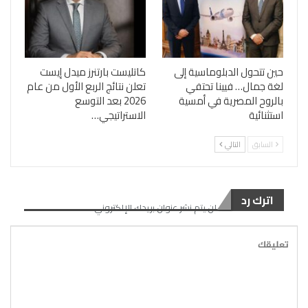
حين تتحول الدبلوماسية إلى
كاتليست بارتنرز ميدل إيست
لغة جمال… فيينا تحتفي
تعلن نتائج الربع الأول من عام
بالروح المصرية في أمسية
2026 بعد التوسع
استثنائية
الاستراتيجي…
السابق
التالي
اترك رد
لن يتم نشر عنوان بريدك الإلكتروني.