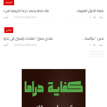
اقتصاد
بنك مصر يحصد درعا تكريميا من Visa لإطلاقه 6 بطاقات…
0
AKHERALANBAAEG
أسبوع واحد منذ
تقارير
هدي يسى” متحدث رئيسى فى ندوة المجلس العربي للثقافة…
0
AKHERALANBAAEG
أسبوع واحد منذ