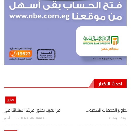
احدث الاخبار
تقارير
عز العرب تطلق عرضًا استثنائيًا على Volvo EX30 الكهربائية…
0
AKHERALANBAAEG
أسبوع واحد منذ