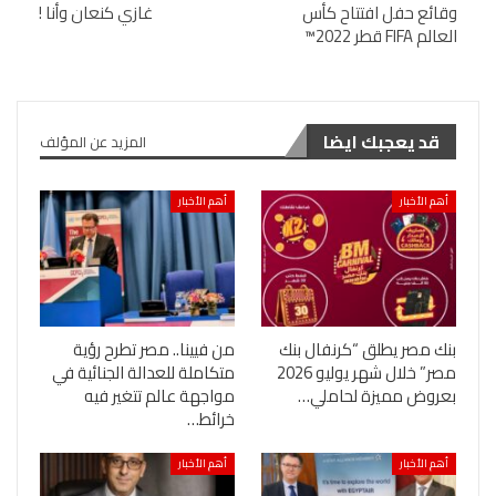
وقائع حفل افتتاح كأس
غازي كنعان وأنا !
العالم FIFA قطر 2022™
قد يعجبك ايضا
المزيد عن المؤلف
أهم الأخبار
أهم الأخبار
بنك مصر يطلق “كرنفال بنك
من فيينا.. مصر تطرح رؤية
مصر” خلال شهر يوليو 2026
متكاملة للعدالة الجنائية في
بعروض مميزة لحاملي…
مواجهة عالم تتغير فيه
خرائط…
أهم الأخبار
أهم الأخبار