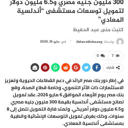
300 مليون جنيه مصري و6.5 مليون دولار
لتمويل توسعات مستشفى “أندلسية
المعادي”
كتبت منى عبد الحفيظ
بواسطة
AkheralAnbaaeg
في
مايو 10, 2026
0
7
شارك
في إطار دور بنك مصر الرائد في دعم القطاعات الحيوية وتعزيز
الاستثمارات ذات الأثر التنموي، وخاصة قطاع الصحة، وقع
بنك مصر يوم الأربعاء الموافق 6 مايو 2026، عقد تمويل
لصالح مستشفى أندلسية بقيمة 300 مليون جنيه مصري
و6.5 مليون دولار أمريكي. وتمتد فترة التمويل لتصل إلى 8
سنوات، وذلك بغرض تمويل التوسعات الإنشائية والطبية
بمستشفى أندلسية المعادي.