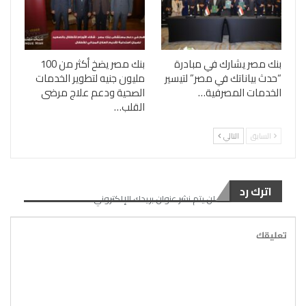
بنك مصر يشارك في مبادرة
بنك مصر يضخ أكثر من 100
“حدث بياناتك في مصر” لتيسير
مليون جنيه لتطوير الخدمات
الخدمات المصرفية…
الصحية ودعم علاج مرضى
القلب…
السابق
التالي
اترك رد
لن يتم نشر عنوان بريدك الإلكتروني.