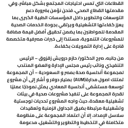
القطاعات التي تمس احتياجات المجتمع بشكل مباشر، وفي
مقدمتها القطاع الصحي، فنحن نؤمن بضرورة دعم
التوسعات والتطوير داخل المؤسسات الطبية الكبرى بما
يعزز كفاءتها التشغيلية ويرتقي بجودة الخدمات الصحية
المقدمة للمواطنين بما يضمن تحقيق أفضل قيمة مضافة
للمشروعات التنموية، مستندًا إلى خبرات مصرفية متخصصة
قادرة على إدارة التمويلات بكفاءة.
من جانبه، صرح الدكتور/ حازم درويش زقزوق – الرئيس
التنفيذي ونائب رئيس مجلس الإدارة والعضو المنتدب
لمجموعة أندلسية صحة بمصر و السعودية – أن المجموعة
تمتلك اصول مدارة(AUM) بمليار دولار و أشار إلى أن مشروع
توسعة مستشفى أندلسية المعادي يمثل نموذجًا عمليًا
لقدرة المجموعة على تنفيذ مشروعات صحية في بيئات
تشغيلية معقدة، حيث واجه المشروع تحديات لوجستية
وتشغيلية مرتبطة بضيق الجداول الزمنية وتعقيدات
سلاسل الإمداد، إلا أن اعتماد المجموعة على منظومة
متكاملة في التخطيط والتطوير والتشغيل، مدعومة