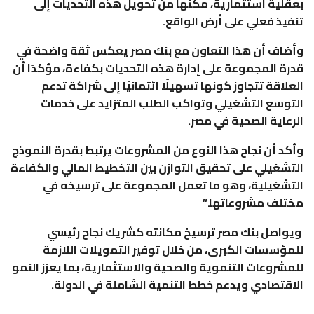
بعقلية استثمارية، مكّنها من تحويل هذه التحديات إلى
تنفيذ فعلي على أرض الواقع.
وأضاف أن هذا التعاون مع بنك مصر يعكس ثقة واضحة في
قدرة المجموعة على إدارة هذه التحديات بكفاءة، مؤكدًا أن
العلاقة تتجاوز كونها تسهيلًا ائتمانيًا إلى شراكة تدعم
التوسع التشغيلي وتواكب الطلب المتزايد على خدمات
الرعاية الصحية في مصر.
وأكد أن نجاح هذا النوع من المشروعات يرتبط بقدرة النموذج
التشغيلي على تحقيق التوازن بين التخطيط المالي والكفاءة
التشغيلية، وهو ما تعمل المجموعة على ترسيخه في
مختلف مشروعاتها.”
ويواصل بنك مصر ترسيخ مكانته كشريك نجاح رئيسي
للمؤسسات الكبرى، من خلال توفير التمويلات اللازمة
للمشروعات التنموية والصحية والاستثمارية، بما يعزز النمو
الاقتصادي ويدعم خطط التنمية الشاملة في الدولة.