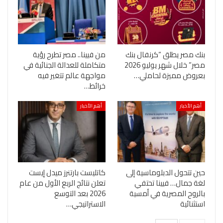
بنك مصر يطلق “كرنفال بنك
من فيينا.. مصر تطرح رؤية
مصر” خلال شهر يوليو 2026
متكاملة للعدالة الجنائية في
بعروض مميزة لحاملي…
مواجهة عالم تتغير فيه
خرائط…
أهم الأخبار
أهم الأخبار
حين تتحول الدبلوماسية إلى
كاتليست بارتنرز ميدل إيست
لغة جمال… فيينا تحتفي
تعلن نتائج الربع الأول من عام
بالروح المصرية في أمسية
2026 بعد التوسع
استثنائية
الاستراتيجي…