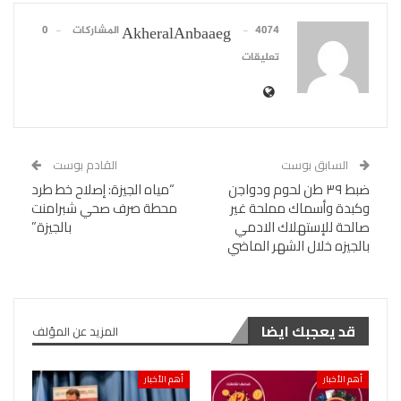
4074 المشاركات
0
AkheralAnbaaeg
تعليقات
السابق بوست
القادم بوست
ضبط ٣٩ طن لحوم ودواجن
“مياه الجيزة: إصلاح خط طرد
وكبدة وأسماك مملحة غير
محطة صرف صحي شبرامنت
صالحة للإستهلاك الادمي
بالجيزة”
بالجيزه خلال الشهر الماضي
قد يعجبك ايضا
المزيد عن المؤلف
أهم الأخبار
أهم الأخبار