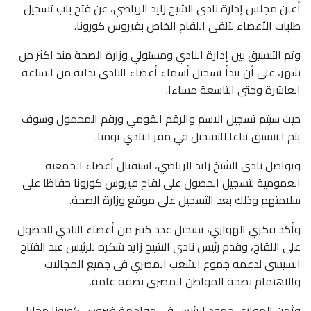
أعلن مجلس إدارة نادى الشيخ زايد الرياضي، عن فتح باب تسجيل
طلبات الأعضاء لتلقى اللقاح الخاص بفيروس كورونا.
وتم التنسيق بين إدارة النادي ومسئولي وزارة الصحة منذ اكثر من
شهر، على أن يبدأ تسجيل أسماء أعضاء النادى بداية من الساعة
العاشرة وحتى التاسعة مساءا.
حيث سيتم تسجيل الاسم والرقم القومي ورقم المحمول وسوف
يتم التنسيق تباعا للتسجيل في مقر النادي يوميا.
ويواصل نادى الشيخ زايد الرياضي، استقبال أعضاء الجمعية
العمومية لتسجيل الحصول على لقاح فيروس كورونا حفاظا على
سلامتهم وذلك بعد التسجيل على موقع وزارة الصحة.
وأكد فكري الهواري، تسجيل عدد كبير من أعضاء النادي للحصول
على اللقاح، وقدم رئيس نادي الشيخ زايد شكره للرئيس عبد الفتاح
السيسى لدعمه جموع الشعب المصري فى جميع المجالات
والاهتمام بصحة المواطن المصرى بصفه عامة.
وثمن الهواري جهود الرئيس فى مواجهة فيروس كورونا محليا