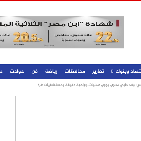
تصاد وبنوك
تقارير
محافظات
رياضة
فن
حوادث
م
: وفد طبي مصري يجري عمليات جراحية دقيقة بمستشفيات غزة