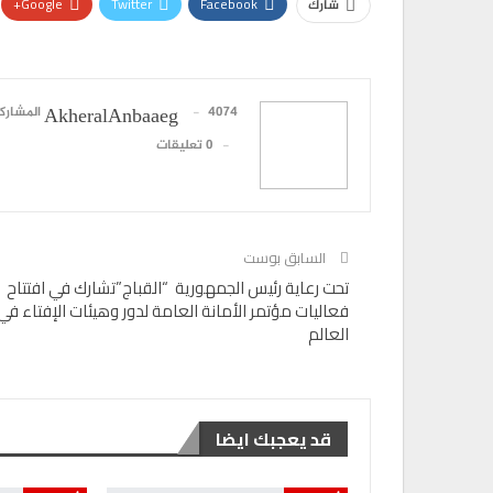
Google+
Twitter
Facebook
شارك
4074 المشاركات
AkheralAnbaaeg
0 تعليقات
السابق بوست
تحت رعاية رئيس الجمهورية “القباج”تشارك في افتتاح
فعاليات مؤتمر الأمانة العامة لدور وهيئات الإفتاء في
العالم
قد يعجبك ايضا