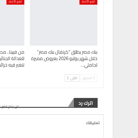
أهم الأخبار
أهم الأخبار
بنك مصر يطلق “كرنفال بنك مصر”
من فيينا.. مص
خلال شهر يوليو 2026 بعروض مميزة
للعدالة الجنا
لحاملي…
تتغير فيه خرا
السابق
التالي
اترك رد
لن يتم نشر ع