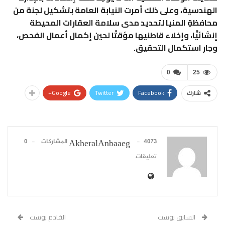
الهندسية، وعلى ذلك أمرت النيابة العامة بتشكيل لجنة من
محافظةِ المنيا لتحديد مدى سلامة العقارات المحيطة
إنشائيًّا، وإخلاء قاطنيها مؤقتًا لحين إكمال أعمال الفحص،
وجارٍ استكمال التحقيق.
0
25
Google+
Twitter
Facebook
شارك
4073 المشاركات
0
AkheralAnbaaeg
تعليقات
السابق بوست
القادم بوست