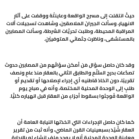
حيثُ انتقلت إلى مسرح الواقعة وعاينتْهُ ووقفت على آثارِ
الانهيار، وسألت الجيرانَ الملاصقين، وشاهدت تسجيلات آلات
المراقبة المحيطة، وطلبت تحريَّات الشرطة، وسألت المصابين
بالمستشفى، وناظرت جثمانَي المتوفييْنِ.
وقد كان حاصل سؤال مَن أمكن سؤالُهم من المصابين حدوث
تصدُّعات بدرج السُّلَّمِ والطابق الثاني بالعقار منذ عامٍ ونصف
تقريبًا، دون اتخاذ قاطنيه أي إجراء لإصلاحها أو تقديم أو
طلبٍ إلى الوحدة المحلية المختصة، وأنه في صباح يوم
الواقعة فُوجِئوا بسقوط أجزاءٍ من العقار قبل انهياره كليًّا.
كما كان حاصل الإجراءات التي اتخذتها النيابة العامة أن
العقار شُيِّدَ بسبعينيات القرن الماضي، وأنه ثبت من تقرير
معاينة الوحدة المحلية أنه لا يوجد ملف إنشاء له بالإدارة