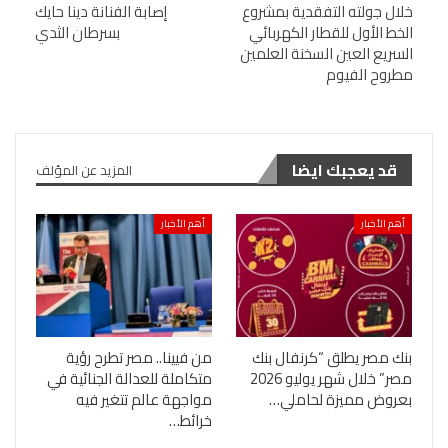
خلال جولته التفقدية بمشروع
إصابة الفنانة دينا حايك
الخط الأول للقطار الكهربائي
بسرطان الثدي
السريع العين السخنة العلمين
مطروح الفيوم
قد يعجبك ايضا
المزيد عن المؤلف
أهم الأخبار
أهم الأخبار
بنك مصر يطلق “كرنفال بنك
من فيينا.. مصر تطرح رؤية
مصر” خلال شهر يوليو 2026
متكاملة للعدالة الجنائية في
بعروض مميزة لحاملي…
مواجهة عالم تتغير فيه
خرائط…