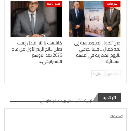
أهم الأخبار
أهم الأخبار
حين تتحول الدبلوماسية إلى
كاتليست بارتنرز ميدل إيست
لغة جمال… فيينا تحتفي
تعلن نتائج الربع الأول من عام
بالروح المصرية في أمسية
2026 بعد التوسع
استثنائية
الاستراتيجي…
السابق
التالي
اترك رد
لن يتم نشر عنوان بريدك الإلكتروني.