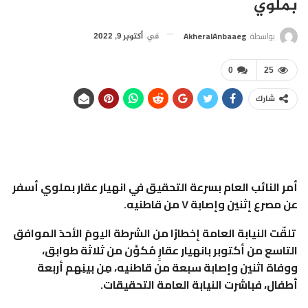
بملوي
بواسطة
AkheralAnbaaeg
في
أكتوبر 9, 2022
0
25
شارك
أمر النائب العام بسرعة التحقيق في انهيار عقار بملوي أسفر
عن مصرع إثنين وإصابة ٧ من قاطنيه.
تلقّت النيابة العامة إخطارًا من الشرطة اليومَ الأحدَ الموافق
التاسع من أكتوبر بانهيار عقارٍ مُكوَّن من ثلاثة طوابق،
ووفاة اثنين وإصابة سبعة من قاطنيه، مِن بينِهم أربعة
أطفال، فباشرت النيابة العامة التحقيقات.