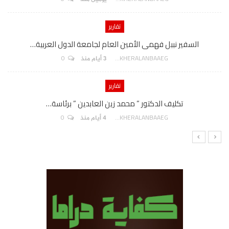
تقارير
السفير نببل فهمى الأمين العام لجامعة الدول العربية…
0
AKHERALANBAAEG
3 أيام منذ
تقارير
تكليف الدكتور ” محمد زين العابدين ” برئاسة…
0
AKHERALANBAAEG
4 أيام منذ