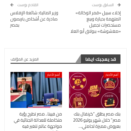
السابق بوست
القادم بوست
إخلاء سبيل «قمر الوكالة»
وزير المالية: شائعة الإفلاس
المتهمة بحيازة وبيع
صادرة عن أشخاص يتربصون
مستحضرات تجميل
بمصر
«مغشوشة» ببولاق أبو العلا
قد يعجبك ايضا
المزيد عن المؤلف
أهم الأخبار
أهم الأخبار
بنك مصر يطلق “كرنفال بنك
من فيينا.. مصر تطرح رؤية
مصر” خلال شهر يوليو 2026
متكاملة للعدالة الجنائية في
بعروض مميزة لحاملي…
مواجهة عالم تتغير فيه