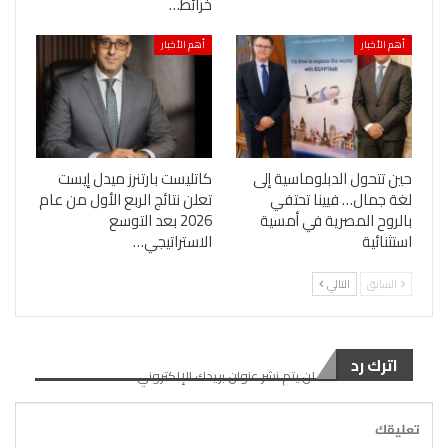
خرائط…
أهم الأخبار
أهم الأخبار
حين تتحول الدبلوماسية إلى
كاتليست بارتنرز ميدل إيست
لغة جمال… فيينا تحتفي
تعلن نتائج الربع الأول من عام
بالروح المصرية في أمسية
2026 بعد التوسع
استثنائية
الاستراتيجي…
السابق
التالي
اترك رد
لن يتم نشر عنوان بريدك الإلكتروني.