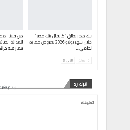
بنك مصر يطلق “كرنفال بنك مصر”
من فيينا.. مص
خلال شهر يوليو 2026 بعروض مميزة
للعدالة الجنا
لحاملي…
تتغير فيه خرا
السابق
التالي
اترك رد
لن يتم نشر ع