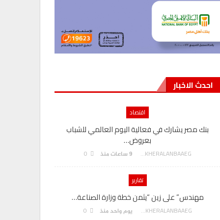
احدث الاخبار
اقتصاد
بنك مصر يشارك في فعالية اليوم العالمي للشباب
بعروض…
0
AKHERALANBAAEG
9 ساعات منذ
تقارير
مهندس” على زين “يثمن خطة وزارة الصناعة…
0
AKHERALANBAAEG
يوم واحد منذ