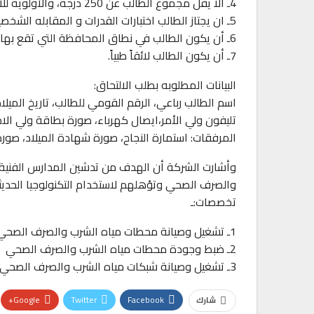
4ـ ألا يقل مجموع الطالب عن 250 درجة، والأولوية للأعلى مجموع.
5ـ ان يجتاز الطالب اختبارات القدرات و المقابله الشخصية التي تعقد بالمدرسة.
6ـ أن يكون الطالب في نطاق المحافظة التي تقع بها المدرسة حسب التوزيع الجغرافي.
7ـ أن يكون الطالب لائقاً طبياً.
البيانات المطلوبه بطلب الالتحاق:
اسم الطالب رباعي، الرقم القومي للطالب، تاريخ الميلاد
تليفون ولي الأمر،ايصال كهرباء، صورة بطاقة ولي الامر
المرفقات: استمارة النجاح، صورة شهادة الميلاد، صو
وأشارت الشركة أن الهدف من تدشين المدارس الفنية
والصرف الصحي وتؤهلهم لاستخدام التكنولوجيا الحديثة
تخصصات:ـ
1ـ تشغيل وصيانة محطات مياه الشرب والصرف الصحي
2ـ ضبط وجودة محطات مياه الشرب والصرف الصحي
3ـ تشغيل وصيانة شبكات مياه الشرب والصرف الصحي
Google+
Twitter
Facebook
شارك