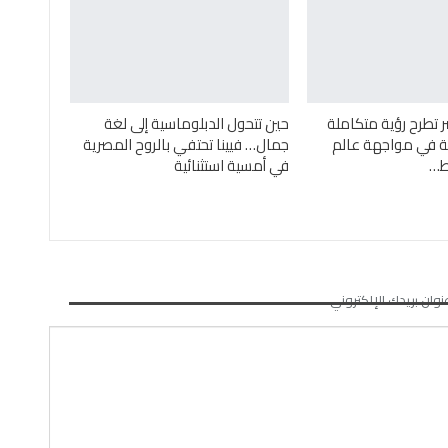
ر تطرح رؤية متكاملة
حين تتحول الدبلوماسية إلى لغة
ئية في مواجهة عالم
جمال… فيينا تحتفي بالروح المصرية
ئط…
في أمسية استثنائية
نوان بريدك الإلكتروني.