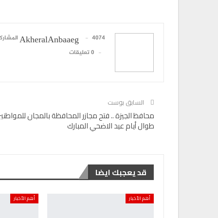
4074 المشاركات
AkheralAnbaaeg
0 تعليقات
السابق بوست
محافظ الجيزة .. فتح مجازر المحافظة بالمجان للمواطني
طوال أيام عيد الاضحي المبارك
قد يعجبك ايضا
أهم الأخبار
أهم الأخبار