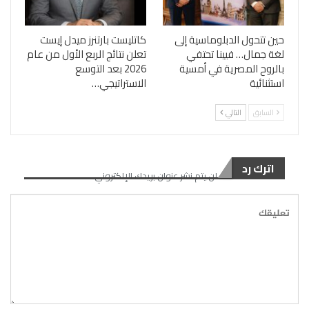
حين تتحول الدبلوماسية إلى
كاتليست بارتنرز ميدل إيست
لغة جمال… فيينا تحتفي
تعلن نتائج الربع الأول من عام
بالروح المصرية في أمسية
2026 بعد التوسع
استثنائية
الاستراتيجي…
السابق
التالي
اترك رد
لن يتم نشر عنوان بريدك الإلكتروني.