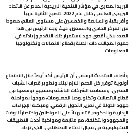
البريد المصري في مؤشر التنمية البريدية الصادر عن الاتحاد
البريدي العالمي خلال عام 2022، لتصبح الثانية عربياً
وأفريقياً، والسابعة والخمسين على مستوى العالم، صعوداً
من المركز الحادي والتسعين، حيث وجه الرئيس في هذا
الصدد ببذل أقصى جهد لاستمرار ذلك التقدم وزيادته في
جميع المجالات ذات الصلة بقطاع الاتصالات وتكنولوجيا
المعلومات.
وأضاف المتحدث الرسمي أن الرئيس أكد أيضاً خلال الاجتماع
أولوية توفير كل الدعم اللازم لبناء وتطوير قدرات الشباب
المصري، ومساندة الشركات الناشئة وتشجيع توسعها في
قطاع الاتصالات وتكنولوجيا المعلومات، موجهاً بمواصلة
جهود الدولة في تعزيز التحول الرقمي، وميكنة الإجراءات
الإدارية والحكومية تسهيلاً على المواطنين واختصاراً للوقت
والمجهود والتكلفة، مع متابعة ومواكبة أحدث التطبيقات
التكنولوجية في مجال الذكاء الاصطناعي، الذي تزداد