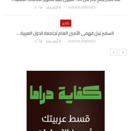
0
AKHERALANBAAEG
4 أيام منذ
تقارير
السفير نببل فهمى الأمين العام لجامعة الدول العربية…
0
AKHERALANBAAEG
4 أيام منذ