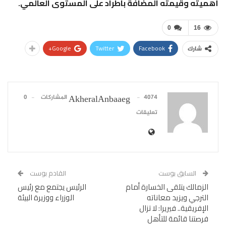
أهميته وقيمته المضافة باطراد على المستوى العالمي.
0
16
Google+
Twitter
Facebook
شارك
4074 المشاركات
0
AkheralAnbaaeg
تعليقات
السابق بوست
القادم بوست
الزمالك يتلقى الخسارة أمام
الرئيس يجتمع مع رئيس
الترجي ويزيد معاناته
الوزراء ووزيرة البيئة
الإفريقية.. فيريرا: لا تزال
فرصتنا قائمة للتأهل