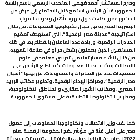
وصرح المستشار أحمد فهمي المتحدث الرسمي باسم رئاسة
الجمهورية بأن الرئيس استمع خلال الاجتماع إلى عرض من
الدكتور عمرو طلعت حول جهود تأهيل وتدريب الموارد
البشرية المصرية في مجال تكنولوجيا المعلومات، من خلال
استراتيجية “مدينة مصر الرقمية”، التي تستهدف تعظيم
الصادرات الرقمية، وزيادة عدد العاملين بالقطاع بما في ذلك
المستقلين الذين يعملون بشكل حر أو في صناعة التعهيد،
من خلال إنشاء مسار تعليمي تدريبي معتمد في علوم
الاتصالات وتكنولوجيا المعلومات. كما اطلع الرئيس على
مستجدات عدد من المبادرات والمشروعات، من بينها “أشبال
مصر الرقمية”، ومراكز الإبداع الرقمية، وتطوير مكاتب البريد
المصري، ومكاتب الشهر العقاري، والمناطق التكنولوجية،
ومدارس التكنولوجيا التطبيقية على مستوى الجمهورية.
كما لفت وزير الاتصالات وتكنولوجيا المعلومات إلى حصول
مصر على أعلى فئة في مؤشر نضج الحكومة الرقمية لعام
2022 الصادر عن البنك الدولي، بالإضافة إلى تقدّم ترتيب هيئة