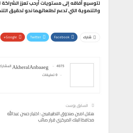
لتوسيع آفاقه إلى مستويات أرحب تعزز الشراكة ال
والتنموية التي تدعم تطلعاتهما نحو تحقيق التن
Google+
Twitter
Facebook
شارك
4075 المشاركات
AkheralAnbaaeg
0 تعليقات
السابق بوست
هلال امين صندوق التطبيقيين : اختيار حسن عبدالله
محافظ البنك المركزي قرار صائب