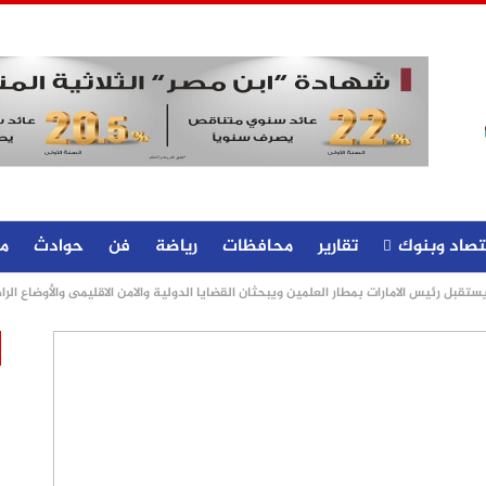
تصاد وبنوك
تقارير
محافظات
رياضة
فن
حوادث
م
قبل رئيس الامارات بمطار العلمين ويبحثان القضايا الدولية والامن الاقليمى والأوضاع الرا