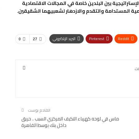
إستراتيجية بين البلدين خاصة في المجالات الاقتصادية
مية المستدامة والتقدم والازدهار لشعبيهما الشقيقين.
ReddIt
Pinterest
البريد الإلكتروني
0
27
القادم بوست
ماس في لوحه كهرباء التكيف المركزي السبب .. حريق
داخل بنك بوسط القاهرة