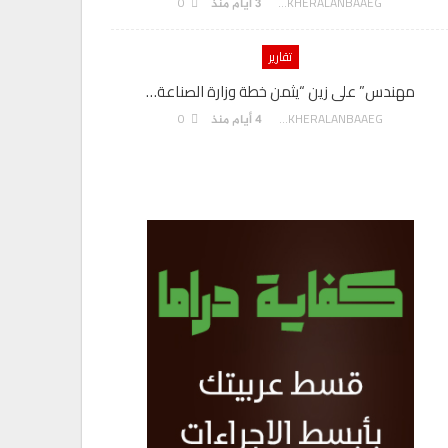
0
AKHERALANBAAEG
3 أيام منذ
تقارير
مهندس” على زين “يثمن خطة وزارة الصناعة…
0
AKHERALANBAAEG
4 أيام منذ