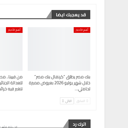
قد يعجبك ايضا
أهم الأخبار
أهم الأخبار
بنك مصر يطلق “كرنفال بنك مصر”
من فيينا.. مص
خلال شهر يوليو 2026 بعروض مميزة
للعدالة الجنا
لحاملي…
تتغير فيه خرا
السابق
التالي
اترك رد
لن يتم نشر ع