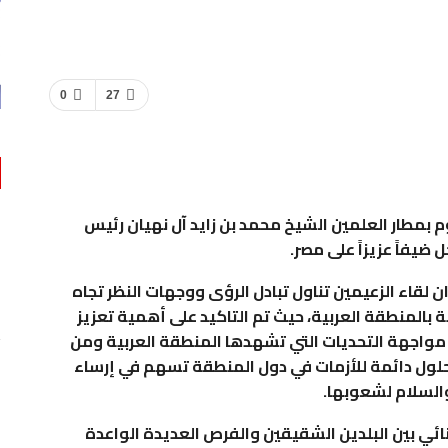
0
27
 بمطار العلمين الشيخ محمد بن زايد آل نهيان رئيس
 ضيفاً عزيزاً على مصر.
لقاء الزعيمين تناول تبادل الرؤى ووجهات النظر تجاه
ة بالمنطقة العربية، حيث تم التاكيد على أهمية تعزيز
مواجهة التحديات التي تشهدها المنطقة العربية ومن
 حلول دائمة للأزمات في دول المنطقة تسهم في إرساء
والسلام لشعوبها.
ثنائي بين البلدين الشقيقين والفرص العديدة الواعدة