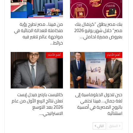
بنك مصر يطلق “كرنفال بنك
من فيينا.. مصر تطرح رؤية
مصر” خلال شهر يوليو 2026
متكاملة للعدالة الجنائية في
بعروض مميزة لحاملي…
مواجهة عالم تتغير فيه
خرائط…
أهم الأخبار
أهم الأخبار
حين تتحول الدبلوماسية إلى
كاتليست بارتنرز ميدل إيست
لغة جمال… فيينا تحتفي
تعلن نتائج الربع الأول من عام
بالروح المصرية في أمسية
2026 بعد التوسع
استثنائية
الاستراتيجي…
السابق
التالي