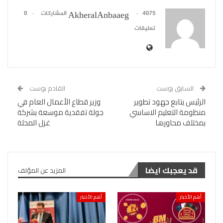
4075 المشاركات
0
AkheralAnbaaeg
تعليقات
السابق بوست
القادم بوست
الرئيس يتابع جهود تطوير
وزير قطاع الأعمال العام في
منظومة التعليم الاساسي
جولة تفقدية موسعة بشركة
بمختلف محاورها
غزل المحلة
قد يعجبك ايضا
المزيد عن المؤلف
أهم الأخبار
أهم الأخبار