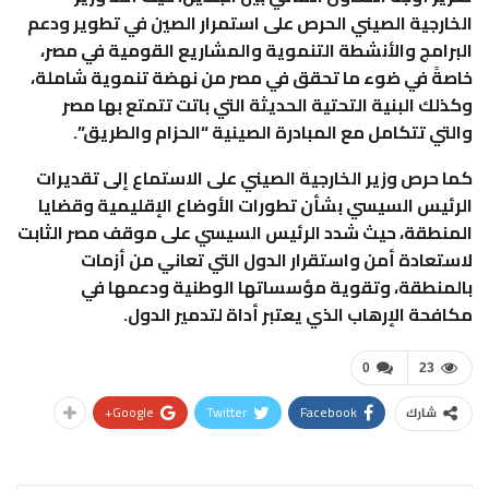
الخارجية الصيني الحرص على استمرار الصين في تطوير ودعم
البرامج والأنشطة التنموية والمشاريع القومية في مصر،
خاصةً في ضوء ما تحقق في مصر من نهضة تنموية شاملة،
وكذلك البنية التحتية الحديثة التي باتت تتمتع بها مصر
والتي تتكامل مع المبادرة الصينية “الحزام والطريق”.
كما حرص وزير الخارجية الصيني على الاستماع إلى تقديرات
الرئيس السيسي بشأن تطورات الأوضاع الإقليمية وقضايا
المنطقة، حيث شدد الرئيس السيسي على موقف مصر الثابت
لاستعادة أمن واستقرار الدول التي تعاني من أزمات
بالمنطقة، وتقوية مؤسساتها الوطنية ودعمها في
مكافحة الإرهاب الذي يعتبر أداة لتدمير الدول.
0
23
Google+
Twitter
Facebook
شارك