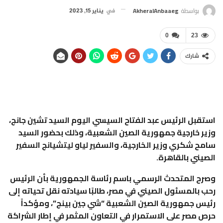
بواسطة
AkheralAnbaaeg
في
يناير 15, 2023
0
23
شارك
استقبل الرئيس عبد الفتاح السيسي اليوم السيد تشين جانج،
وزير خارجية جمهورية الصين الشعبية، وذلك بحضور السيد
سامح شكري وزير الخارجية، والسفير لياو ليتشيانج السفير
الصيني بالقاهرة.
وصرح المتحدث الرسمي باسم رئاسة الجمهورية بأن الرئيس
رحب بالمسئول الصيني في مصر، طالبًا سيادته نقل تحياته إلى
رئيس جمهورية الصين الشعبية “شي جين بينج”، ومؤكداً
حرص مصر على الاستمرار في التعاون المثمر في إطار الشراكة