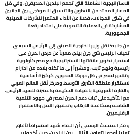
الاستراتيجية الشاملة التي تجمع البلدين الصديقين، وفي ظل
المسار الممتد من التعاون والتنسيق النموذجي بين الجانبين
في شتى المجالات، فضلاً عن الأداء المتميز للشركات الصينية
المشاركة في العملية التنموية على امتداد رقعة
الجمهورية.
من جانبه؛ نقل وزير الخارجية الصيني إلى الرئيس السيسي
تحيات الرئيس شي جين بينج، معرباً عن حرص الصين على
استمرار تطوير علاقاتها الاستراتيجية مع مصر كأولوية
رئيسية ونهج ثابت، ومشيراً إلى ما تكنه بلاده من احترام
وتقدير لمصر في ظل دورها المحوري كركيزة أساسية
لاستقرار منطقة الشرق الأوسط ومركز ثقل العالم العربي
والقارة الأفريقية بالقيادة الحكيمة والمتزنة للسيد الرئيس،
مع التأكيد على ثبات دعم الصين لمصر في جهود التنمية
الشاملة ومكافحة الارهاب وتحقيق الأمن والاستقرار
الإقليميين.
وذكر المتحدث الرسمي أن اللقاء شهد استعراضاً لآفاق
تعزيز أوجه التعاون الثنائي بين البلدين، حيث أكد وزير