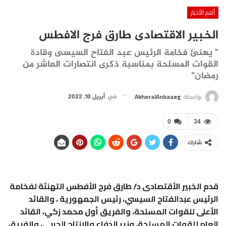
أهم الأخبار
الخبير الاقتصادى طارق فرج الافطس
" يهنئ فخامة الرئيس عبد الفتاح السيسى وقادة
القوات المسلحة بمناسبة ذكرى انتصارات العاشر من
رمضان"
بواسطة
AkheralAnbaaeg
في
أبريل 10, 2022
0
34
شارك
قدم الخبير الأقتصادى د/ طارق فرج الأفطس التهنئة لفخامة
الرئيس عبدالفتاح السيسي، رئيس الجمهورية ، والقائد
الأعلى للقوات المسلحة، والفريق أول محمد زكي، القائد
العام للقوات المسلحة، وزير الدفاع والإنتاج الحربي، والفريق