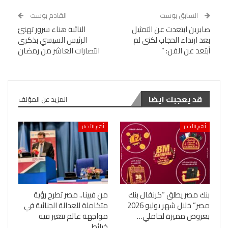
السابق بوست
القادم بوست
صابرين ابتعدت عن التمثيل
النائبة هناء سرور تهنئ
بعد ارتداء الحجاب لكنى لم
الرئيس السيسي بذكرى
أبتعد عن الفن: “
انتصارات العاشر من رمضان
قد يعجبك ايضا
المزيد عن المؤلف
أهم الأخبار
أهم الأخبار
بنك مصر يطلق “كرنفال بنك
من فيينا.. مصر تطرح رؤية
مصر” خلال شهر يوليو 2026
متكاملة للعدالة الجنائية في
بعروض مميزة لحاملي…
مواجهة عالم تتغير فيه
خرائط…