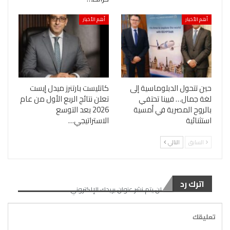
أهم الأخبار
أهم الأخبار
حين تتحول الدبلوماسية إلى
كاتليست بارتنرز ميدل إيست
لغة جمال… فيينا تحتفي
تعلن نتائج الربع الأول من عام
بالروح المصرية في أمسية
2026 بعد التوسع
استثنائية
الاستراتيجي…
السابق
التالي
اترك رد
لن يتم نشر عنوان بريدك الإلكتروني.