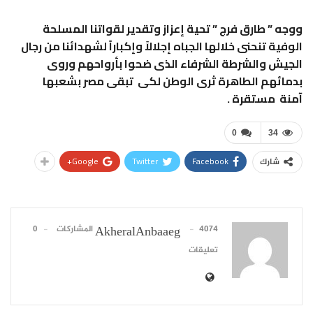
ووجه ” طارق فرج ” تحية إعزاز وتقدير لقواتنا المسلحة
الوفية تنحنى خلالها الجباه إجلالاً وإكباراً لشهدائنا من رجال
الجيش والشرطة الشرفاء الذى ضحوا بأرواحهم وروى
بدمائهم الطاهرة ثرى الوطن لكى تبقى مصر بشعبها
آمنة مستقرة .
0
34
Google+
Twitter
Facebook
شارك
4074 المشاركات
0
AkheralAnbaaeg
تعليقات