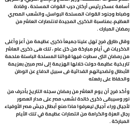
أسامة عسكر رئيس أركان حرب القوات المسلحة ، وقادة
وضباط وجنود القوات المسلحة البواسل، والشعب المصري
العظيم، بمناسبة الذكرى المجيدة لانتصارات العاشر من
رمضان المبارك .
وقال طارق فرج تهل علينا جميعاً ذكرى عظيمة من أعز وأغلى
الذكريات في أيام مباركة من كل عام ، تلك هى ذكرى العاشر
من رمضان التى سطرت فيها قواتنا المسلحة الباسلة ملحمة
تاريخية عظيمة حولت خلالها الهزيمة إلى نصر مبين بعزيمة
الأبطال وتضحياتهم الفدائية فى سبيل الدفاع عن الوطن
والحفاظ على رفعته
وأكد فرج أن يوم العاشر من رمضان سجله التاريخ بأحرف من
نور وسيبقى ذكرى خالدة لشعب مصر على مدار العصور
لأجيال وراء أجيال ليعرفوا ماذا صنع أبطال جيش مصر الأوفياء
رجال العزة والكرامة من انتصارات عظيمة في تلك الأيام
المباركة .