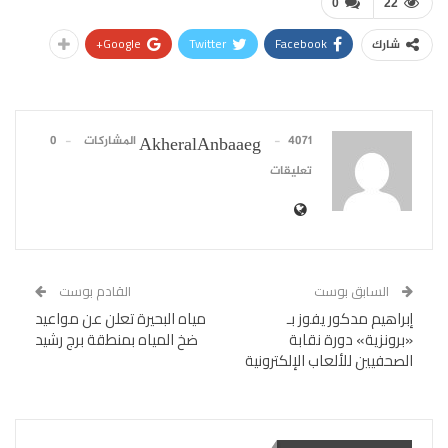
0
22
Google+
Twitter
Facebook
شارك
4071 المشاركات
0
AkheralAnbaaeg
تعليقات
السابق بوست
القادم بوست
إبراهيم مدكور يفوز بـ
مياه البحيرة تعلن عن مواعيد
«برونزية» دورة نقابة
ضخ المياه بمنطقة برج رشيد
الصحفيين للألعاب الإلكترونية