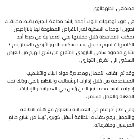
مصطفي الطهطاوي
في ضوء توجيهات اللواء أحمد راشد محافظ الجيزة بضبط مخالفات
تحويل الوحدات السكنية لغير الأغراض الممنوحة لها بالتراخيص
تمكنت المحافظة خلال حملاتها بحي العمرانية من ضبط أحد
الكافيهات تقوم بتحويل وحدة سكنيه بالدور الأرضي بالعقار رقم ٤
بشارع محمود سامى البارودى المتفرع من شارع الهرم من الغرض
السكني الي الغرض التجاري .
وقد تم ايقاف الأعمال ومصادرة مواد البناء والتشطيب
المستخدمة من خلال إدارات الإشغالات والتنظيم بالحي وذلك تحت
إشراف السيد محمد نور الدين رئيس حي العمرانية والإدارات
المعنية والعمل مستمر .
وفي اطار أخر قام حي العمرانية بالتعاون مع هيئة النظافة
والتجميل برفع كفاءه النظافة أسفل كوبري ترسا من شارع خاتم
المرسلين ومتفرعاته.