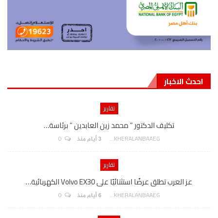
احدث الاخبار
تقارير
تكليف الدكتور ” محمد زين العابدين ” برئاسة…
0
AKHERALANBAAEG
3 أيام منذ
تقارير
عز العرب تطلق عرضًا استثنائيًا على Volvo EX30 الكهربائية…
0
AKHERALANBAAEG
6 أيام منذ