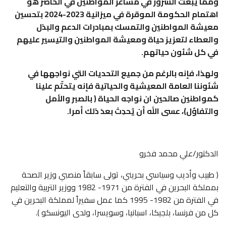
ومما يبعث السرور في مشاعر المواطنين في الحاضر هو
اهتمام الحكومة الموقرة في ميزانية 2023-2024 بتحسين
معيشة المواطنين والتمسك بمبادرات الدعم والبذل
والعطاء لتعزيز حياة ومعيشة المواطنين والتيسير عليهم
في كل شئون حياتهم.
ولهذا، فإنه بالرغم من جميع التحديات التي نواجهها في
شئوننا العامة المعيشية والحياتية فإنه يتحتّم علينا
كمواطنين صالحين ان نواجه الحياة ( بالصبر والأمل
والتفاؤل)، عسى الله أن يُحدِث بعدَ ذلك أمرا.
الدكتور/علي محمد فخرو
( طبيب وأديب وسياسي بحريني، تولى سابقاً منصبي وزير الصحة
بمملكة البحرين في الفترة من 1971- 1982 ووزير التربية والتعليم
في الفترة من 1982- 1995 كما عمل سفيراً لمملكة البحرين في
كل من فرنسا، بلجيكا، اسبانيا، وسويسرا، ولدى اليونسكو ).