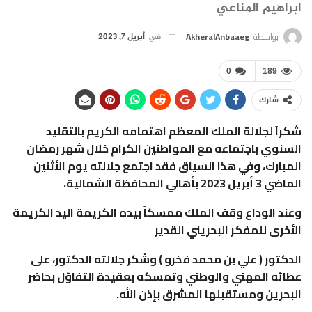
ابراهيم المناعي
بواسطة
AkheralAnbaaeg
في
أبريل 7, 2023
0
189
شارك
شكراً لجلالة الملك المعظم اهتمامه الكريم بالتقليد
السنوي باجتماعه مع المواطنين الكرام خلال شهر رمضان
المبارك، وفي هذا السياق فقد اجتمع جلالته يوم الأثنين
الماضي 3 أبريل 2023 بأهالي المحافظة الشمالية،
وعند الوداع وقف الملك ممسكاً بيده الكريمة اليد الكريمة
الأخرى للمفكر البحريني القدير
الدكتور ( علي بن محمد فخرو ) وشكر جلالته الدكتور، على
عطائه المهني والوطني وتمسكه بعقيدة التفاؤل بحاضر
البحرين ومستقبلها المشرق بإذن الله.