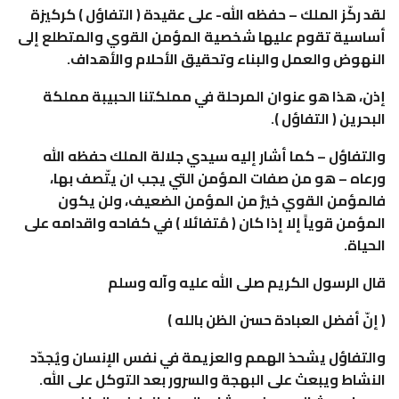
لقد ركّز الملك – حفظه الله- على عقيدة ( التفاؤل ) كركيزة
أساسية تقوم عليها شخصية المؤمن القوي والمتطلع إلى
النهوض والعمل والبناء وتحقيق الأحلام والأهداف.
إذن، هذا هو عنوان المرحلة في مملكتنا الحبيبة مملكة
البحرين ( التفاؤل ).
والتفاؤل – كما أشار إليه سيدي جلالة الملك حفظه الله
ورعاه – هو من صفات المؤمن التي يجب ان يتّصف بها،
فالمؤمن القوي خيرٌ من المؤمن الضعيف، ولن يكون
المؤمن قوياً إلا إذا كان ( مُتفائلا ) في كفاحه واقدامه على
الحياة.
قال الرسول الكريم صلى الله عليه وآله وسلم
( إنّ أفضل العبادة حسن الظن بالله )
والتفاؤل يشحذ الهمم والعزيمة في نفس الإنسان ويُجدّد
النشاط ويبعث على البهجة والسرور بعد التوكل على الله.