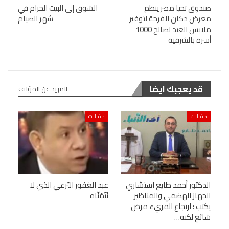
صندوق تحيا مصر ينظم
الشوق إلى البيت الحرام في
معرض دكان الفرحة لتوفير
شهر الصيام
ملابس العيد لصالح 1000
أسرة بالشرقية
قد يعجبك ايضا
المزيد عن المؤلف
مقالات
مقالات
الدكتور أحمد طايع استشاري
عبد الغفور البُرعي الذي لا
الجهاز الهضمي والمناظير
نَتَمَنّاه
يكتب : ارتجاع المريء مرض
شائع لكنه…