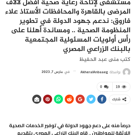
مستشفى لإتاحة رعاية صحية أفضل لآلاف
المرضى بالقاهرة والمحافظات الأستاذ علاء
فاروق: ندعم جهود الدولة في تطوير
المنظومة الصحية .. ومساندة أهلنا على
رأس أولويات المسئولية المجتمعية
بالبنك الزراعي المصري
كتب منى عبد الحفيظ
بواسطة
AkheralAnbaaeg
في
مارس 7, 2023
0
19
شارك
حرصاً منه على دعم جهود الدولة في توفير الخدمات الصحية
اللائقة للمواطنين .. قام البنك الزراعي المصري بتقديم