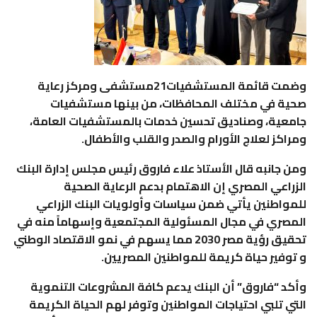
وضمت قائمة المستشفيات21مستشفى ومركز رعاية
صحية في مختلف المحافظات، من بينها مستشفيات
جامعية، وصناديق تحسين خدمات بالمستشفيات العامة،
ومراكز لعلاج الأورام والصدر والقلب والأطفال.
ومن جانبه قال الأستاذ علاء فاروق رئيس مجلس إدارة البنك
الزراعي المصري إن الاهتمام بدعم الرعاية الصحية
للمواطنين يأتي ضمن سياسات وأولويات البنك الزراعي
المصري في مجال المسئولية المجتمعية وإسهاماً منه في
تحقيق رؤية مصر 2030 مما يسهم في نمو الاقتصاد الوطني
و توفير حياة كريمة للمواطنين المصريين.
وأكد “فاروق” أن البنك يدعم كافة المشروعات التنموية
التي تلبي احتياجات المواطنين وتوفر لهم الحياة الكريمة