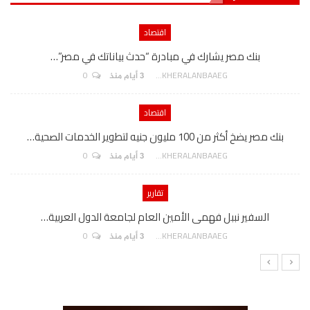
اقتصاد
بنك مصر يشارك في مبادرة “حدث بياناتك في مصر”…
0
AKHERALANBAAEG
3 أيام منذ
اقتصاد
بنك مصر يضخ أكثر من 100 مليون جنيه لتطوير الخدمات الصحية…
0
AKHERALANBAAEG
3 أيام منذ
تقارير
السفير نببل فهمى الأمين العام لجامعة الدول العربية…
0
AKHERALANBAAEG
3 أيام منذ