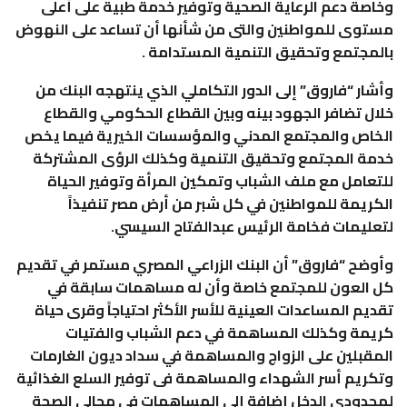
وخاصة دعم الرعاية الصحية وتوفير خدمة طبية على أعلى
مستوى للمواطنين والتى من شأنها أن تساعد على النهوض
بالمجتمع وتحقيق التنمية المستدامة .
وأشار “فاروق” إلى الدور التكاملي الذي ينتهجه البنك من
خلال تضافر الجهود بينه وبين القطاع الحكومي والقطاع
الخاص والمجتمع المدني والمؤسسات الخيرية فيما يخص
خدمة المجتمع وتحقيق التنمية وكذلك الرؤى المشتركة
للتعامل مع ملف الشباب وتمكين المرأة وتوفير الحياة
الكريمة للمواطنين في كل شبر من أرض مصر تنفيذاً
لتعليمات فخامة الرئيس عبدالفتاح السيسي.
وأوضح “فاروق” أن البنك الزراعي المصري مستمر في تقديم
كل العون للمجتمع خاصة وأن له مساهمات سابقة في
تقديم المساعدات العينية للأسر الأكثر احتياجاً وقرى حياة
كريمة وكذلك المساهمة في دعم الشباب والفتيات
المقبلين على الزواج والمساهمة في سداد ديون الغارمات
وتكريم أسر الشهداء والمساهمة فى توفير السلع الغذائية
لمحدودي الدخل إضافة إلى المساهمات في مجالي الصحة