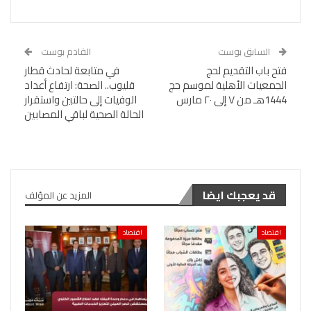
السابق بوست
القادم بوست
فتح باب التقديم لحج
في متابعة لحادث قطار
الجمعيات الأهلية لموسم حج
قليوب.. الصحة: ارتفاع أعداد
1444هـ من ٧ إلى ٢٠ مارس
الوفيات إلى حالتين واستقرار
الحالة الصحية لباقي المصابين
قد يعجبك ايضا
المزيد عن المؤلف
اقتصاد
اقتصاد