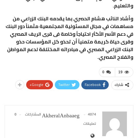
والتعليم.
وأشاد النائب هشام الحصري بما يقدمه البنك الزراعي من
مساهمات في مجال المسئولية المجتمعية مثمناً دور البنك
في دعم الأسر الأكثر احتياجاً وخاصة فى قرى الريف المصري
وقرى حياة كريمة متمنياً أن تحذو كل المؤسسات حذو
البنك الزراعي المصري في مبادراته المختلفة لدعم المواطن
والفلاح المصري.
0
19
Google+
Twitter
Facebook
شارك
4074 المشاركات
0
AkheralAnbaaeg
تعليقات