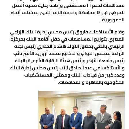
مساهمات لدعم ٢١ مستشفى وإتاحة رعاية صحية أفضل
للمرضى فى ١٤ محافظة وخدمة الآف القرى بمختلف أنحاء
الجمهورية .
وقام الأستاذ علاء فاروق رئيس مجلس إدارة البنك الزراعي
المصري بتوزيع المساهمات في حفل أقامه البنك بمركزه
الرئيسي بالدقي بحضور اللواء هشام الحصري رئيس لجنة
الزراعة بمجلس النواب والدكتور محمد أبوزيد الأمير نائب
رئيس جامعة الأزهر ورئيس هيئة الرقابة الشرعية بالبنك
والأستاذ سامي عبد الصادق نائب رئيس مجلس إدارة البنك
وعدد كبير من قيادات البنك وممثلي المستشفيات
الحكومية بالقاهرة والمحافظات.