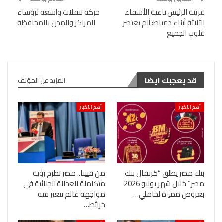
قرينة الرئيس ناعية الأشقاء
حركة تنقلات واسعة لرؤساء
الثلاثة أبناء دمياط: ألم يعتصر
المراكز والمدن بالمحافظة
قلوب الجميع
قد يعجبك ايضا
المزيد عن المؤلف
أهم الأخبار
أهم الأخبار
بنك مصر يطلق “كرنفال بنك
من فيينا.. مصر تطرح رؤية
مصر” خلال شهر يوليو 2026
متكاملة للعدالة الجنائية في
بعروض مميزة لحاملي…
مواجهة عالم تتغير فيه
خرائط…