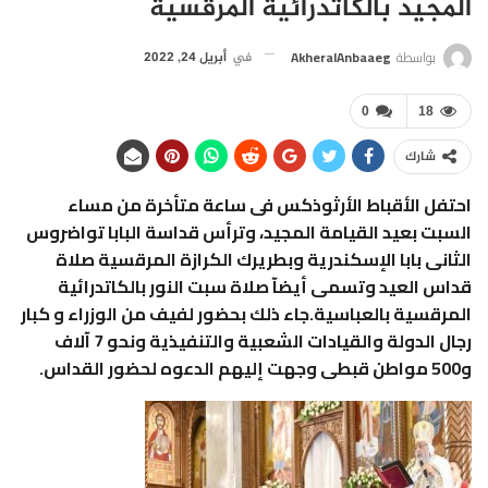
المجيد بالكاتدرائية المرقسية
بواسطة
AkheralAnbaaeg
في
أبريل 24, 2022
0
18
شارك
احتفل الأقباط الأرثوذكس فى ساعة متأخرة من مساء
السبت بعيد القيامة المجيد، وترأس قداسة البابا تواضروس
الثانى بابا الإسكندرية وبطريرك الكرازة المرقسية صلاة
قداس العيد وتسمى أيضآ صلاة سبت النور بالكاتدرائية
المرقسية بالعباسية.جاء ذلك بحضور لفيف من الوزراء و كبار
رجال الدولة والقيادات الشعبية والتنفيذية ونحو 7 آلاف
و500 مواطن قبطى وجهت إليهم الدعوه لحضور القداس.