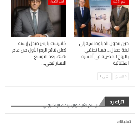
أهم الأخبار
أهم الأخبار
حين تتحول الدبلوماسية إلى
كاتليست بارتنرز ميدل إيست
لغة جمال… فيينا تحتفي
تعلن نتائج الربع الأول من عام
بالروح المصرية في أمسية
2026 بعد التوسع
استثنائية
الاستراتيجي…
السابق
التالي
اترك رد
لن يتم نشر عنوان بريدك الإلكتروني.