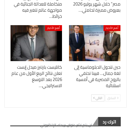
مصر” خلال شهر يوليو 2026
متكاملة للعدالة الجنائية في
بعروض مميزة لحاملي…
مواجهة عالم تتغير فيه
خرائط…
أهم الأخبار
أهم الأخبار
حين تتحول الدبلوماسية إلى
كاتليست بارتنرز ميدل إيست
لغة جمال… فيينا تحتفي
تعلن نتائج الربع الأول من عام
بالروح المصرية في أمسية
2026 بعد التوسع
استثنائية
الاستراتيجي…
السابق
التالي
اترك رد
لن يتم نشر عنوان بريدك الإلكتروني.