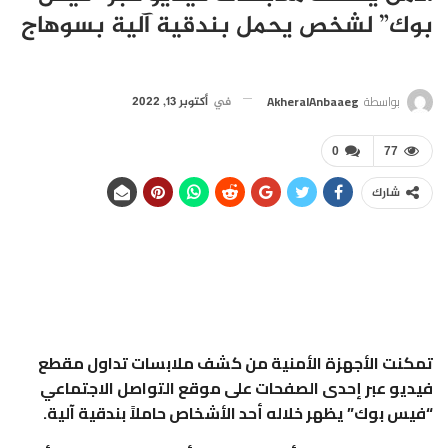
بوك” لشخص يحمل بندقية آلية بسوهاج
بواسطة
AkheralAnbaaeg
في
أكتوبر 13, 2022
0
77
شارك
تمكنت الأجهزة الأمنية من كشف ملابسات تداول مقطع
فيديو عبر إحدى الصفحات على موقع التواصل الاجتماعي
“فيس بوك” يظهر خلاله أحد الأشخاص حاملاً بندقية آلية.