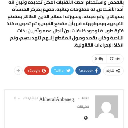
بالفحص واستخدام أحدث التقنيات أمكن تحديده وتبين أنه
أحد الأشخاص، له معلومات جنائية، مقيم بمركز المنشأة
بسوهاج، وتم ضبطه، وبحوزته السلاح الناري الظاهر بمقطع
الفيديو، وبمواجهته قرر بأن مقطع الفيديو تم تصويره مُنذ
فترة طويلة لوجود خلافات بين أنجال عمه وآخرين بذات
الناحية وكان يقصد وصول المقطع إليهم لتهديدهم، وتم
اتخاذ الإجراءات القانونية.
0
77
Google+
Twitter
Facebook
شارك
4075 المشاركات
0
AkheralAnbaaeg
تعليقات